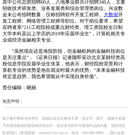
其中公司总部招聘60人，八地事业群共计招聘340人，主要
招收技术研发类、业务发展类和综合管理类岗位。兴业数
金未公布招聘数量，仅称招聘软件开发工程师、
大数据
开
发工程师、网络管理工程师等职位。对于岗位要求，希望
应聘者系“211工程院校或重点财经类、理工类院校全日制
大学本科及以上学历的2019年应届毕业生”，计算机相关专
业或经济金融相关专业。
“虽然现在还是海投阶段，但金融机构的金融科技岗位
是关注重点”，《证券日报》记者随即采访北京某财经类高
校信息学院应届毕业生张某，他表示，财经院校背景和计
算机专业的优势是他在就业时最大的优势。“未来金融科技
肯定是趋势，我也希望能从中实现自身价值”。
责任编辑：晓丽
免责声明：
电子银行网发布的专栏、投稿以及征文相关文章，其文字、图片、视频均来源
于作者投稿或转载自相关作品方；如涉及未经许可使用作品的问题，请您优先
联系我们（联系邮箱：cebnet@cfca.com.cn，电话：400-880-9888），我们会第