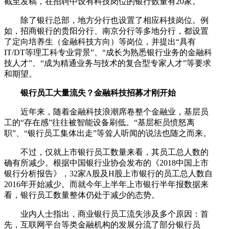
截至发稿，在招聘中设有科技岗位的银行数量有20家。
除了银行总部，地方分行也设置了相应科技岗位。例
如，招商银行的贵阳分行、南京分行等多地分行，都设置
了定向培养生（金融科技方向）等岗位，并提出“具有
IT/DT等理工科专业背景”、“成长为熟悉银行业务的金融科
技人才”、“成为精通业务与技术的复合型专家人才”等要求
和期望。
银行员工大量流失？金融科技招募才刚开始
近年来，随着金融科技浪潮席卷整个金融业，基层员
工的“存在感”往往被智能设备刷低。“基层柜员愤怒离
职”、“银行员工集体出走”等耸人听闻的说法也随之而来。
不过，仅就上市银行员工数量来看，其员工总人数的
确有所减少。根据中国银行业协会发布的《2018中国上市
银行分析报告》，32家A股及H股上市银行的员工总人数自
2016年开始减少。而就今年上半年上市银行半年报数据来
看，银行员工数量整体仍处于减少的态势。
业内人士指出，商业银行员工流失涉及多个原因：首
先，互联网平台等类金融机构的发展分流了部分银行员