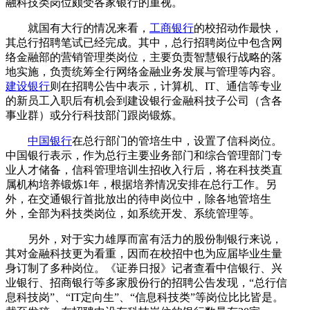
融科技类岗位颇受各家银行的重视。
就国有大行的情况来看，
工商银行
的校招动作最快，
其总行招聘笔试已经完成。其中，总行招聘岗位中包含网
络金融部的营销管理类岗位，主要负责智慧银行战略的落
地实施，负责统筹全行网络金融业务发展与管理等内容。
建设银行
则在招聘公告中表示，计算机、IT、通信等专业
的新员工入职后有机会到建设银行金融科技子公司（含各
事业群）或分行科技部门跟岗锻炼。
中国银行
在总行部门的管培生中，设置了信科岗位。
中国银行表示，作为总行主要业务部门和综合管理部门专
业人才储备，信科管理培训生招收入行后，将在科技类直
属机构培养锻炼1年，根据培养情况安排在总行工作。另
外，在交通银行首批放出的待申岗位中，除各地管培生
外，全部为科技类岗位，如系统开发、系统管理等。
另外，对于实力雄厚而富有活力的股份制银行来说，
其对金融科技更为看重，因而在校招中也为应届毕业生量
身订制了多种岗位。《证券日报》记者查看中信银行、兴
业银行、招商银行等多家股份行的招聘公告发现，“总行信
息科技岗”、“IT定向生”、“信息科技类”等岗位比比皆是。