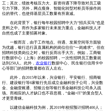
工；其次，绩效考核压力大、薪资待遇下降导致对员工吸
引力下降。另外，网点瘦身、智能化转型对柜员等操作岗
位的替代，也使得基层员工数量有所衰减。
在此背景下，银行每年校园招聘中大力“招兵买马”也是
意料之中。而作为多家银行未来发力重点，金融科技人才
自然也成了主要招募对象。
一般而言，由于工作地点、待遇、发展空间等方面较
为优越，银行总行及直属机构的岗位往往“一岗难求”。但在
招聘科技类岗位之时，银行反而出手大方。例如，工商银
行数据中心（上海）的校园招聘，一次性招聘员工数量就
达到250人。此外，
农业银行
数据中心、民生银行信用卡中
心等部门的招聘数量都在百人左右。
此外，自2015年以来，兴业银行、平安银行、招商银
行、建设银行等6家银行先后成立金融科技子公司，兴业数
金、金融壹账通、招银云创等银行系金融科技公司杀入战
场。而相应的人才缺口也不容忽视，“金融+IT”的复合型人
才更受青睐。
以建信金融科技为例，其2019年校招预计招聘400人；