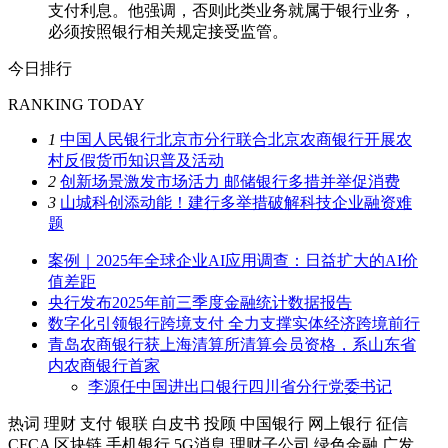
支付利息。他强调，否则此类业务就属于银行业务，
必须按照银行相关规定接受监管。
今日排行
RANKING TODAY
1
中国人民银行北京市分行联合北京农商银行开展农
村反假货币知识普及活动
2
创新场景激发市场活力 邮储银行多措并举促消费
3
山城科创添动能！建行多举措破解科技企业融资难
题
案例｜2025年全球企业AI应用调查：日益扩大的AI价
值差距
央行发布2025年前三季度金融统计数据报告
数字化引领银行跨境支付 全力支撑实体经济跨境前行
青岛农商银行获上海清算所清算会员资格，系山东省
内农商银行首家
李源任中国进出口银行四川省分行党委书记
热词
理财
支付
银联
白皮书
投顾
中国银行
网上银行
征信
CFCA
区块链
手机银行
5G消息
理财子公司
绿色金融
广发