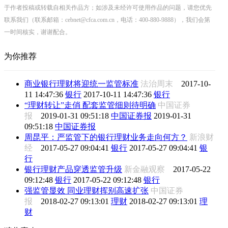
于作者投稿或转载自相关作品方；如涉及未经许可使用作品的问题，请您优先
联系我们（联系邮箱：cebnet@cfca.com.cn，电话：400-880-9888），我们会第
一时间核实，谢谢配合。
为你推荐
商业银行理财将迎统一监管标准
法治周末
2017-10-
11 14:47:36
银行
2017-10-11 14:47:36
银行
“理财转让”走俏 配套监管细则待明确
中国证券
报
2019-01-31 09:51:18
中国证券报
2019-01-31
09:51:18
中国证券报
周昆平：严监管下的银行理财业务走向何方？
新浪财
经
2017-05-27 09:04:41
银行
2017-05-27 09:04:41
银
行
银行理财产品穿透监管升级
新金融观察
2017-05-22
09:12:48
银行
2017-05-22 09:12:48
银行
强监管显效 同业理财挥别高速扩张
中国证券
报
2018-02-27 09:13:01
理财
2018-02-27 09:13:01
理
财