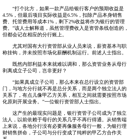
“打个比方，如果一款产品给银行客户的预期收益是
4.5%，但最后项目实际收益是6.5%，扣除产品本身销售
费、托管费用等成本1%，剩下2%收益将作为银行的管理
费。”该人士解释道，虽然管理费收入是资管条线创造的，
但都会记在相应的分行账上。
尤其对国有大行资管部从业人员来说，薪资基本与职
称挂钩，并未按照市场化薪酬机制运行。前述人士指出。
既然内部利益本来就难以调和，那么资管业务从母行
剥离成立子公司，岂非更好？
“如果真成立子公司，那么本来在总行设立的资管部
门，与地方分行就不再是总分关系，而是两个独立法人的
关系了，有点儿像甲乙方关系，相互之间就需要按照市场
化原则开展业务。”一位银行资管部人士指出。
这产生的最现实问题是，银行资管子公司成为了独立
法人，以前依赖于母行的关系几乎不再行得通。从销售端
上来说，各地分行没有必要再像服务母行一般，为银行理
财销售拼命，子公司与分行变成了纯粹的甲乙方合作关