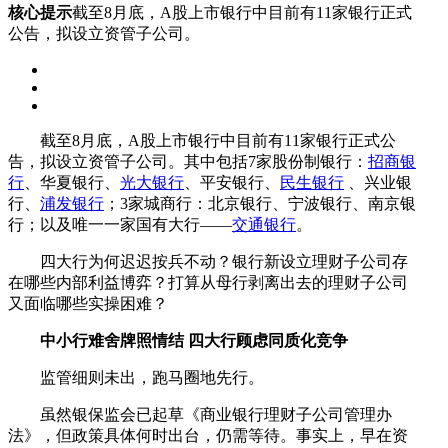
核心提示
截至8月底，A股上市银行中目前有11家银行正式
公告，拟设立资管子公司。
截至8月底，A股上市银行中目前有11家银行正式公
告，拟设立资管子公司。其中包括7家股份制银行：
招商银
行
、华夏银行、
光大银行
、平安银行、
民生银行
、兴业银
行、
浦发银行
；3家城商行：北京银行、宁波银行、南京银
行；以及唯一一家国有大行——
交通银行
。
四大行为何迟迟按兵不动？银行新设立理财子公司存
在哪些内部利益博弈？打算从母行剥离出去的理财子公司
又面临哪些实操困难？
中小行难舍牌照情结 四大行顾虑同质化竞争
监管细则未出，跑马圈地先行。
虽然银保监会已起草《商业银行理财子公司管理办
法》，但政策具体何时出台，仍需等待。事实上，早在资