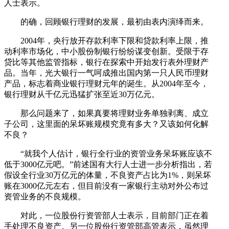
人士表示。
的确，回顾银行理财的发展，最初由表内演绎而来。
2004年，央行放开存款利率下限和贷款利率上限，推
动利率市场化，中小股份制银行纷纷谋变创新。受限于存
贷比等其他监管指标，银行在探索中开始发行表外理财产
品。当年，光大银行一气呵成推出国内第一只人民币理财
产品，标志着商业银行理财元年的诞生。从2004年至今，
银行理财从千亿元迅猛扩张至近30万亿元。
那么问题来了，如果真要将理财业务单独剥离、成立
子公司，这里面的呆坏账规模究竟有多大？又该如何化解
不良？
“就我个人估计，银行全行业的资管业务呆坏账应该不
低于3000亿元吧。”前述国有大行人士进一步分析指出，若
假设全行业30万亿元的体量，不良资产占比为1%，则呆坏
账在3000亿元左右，但目前没有一家银行主动对外公布过
资管业务的不良规模。
对此，一位股份行资管部人士表示，目前部门正在着
手处理不良资产。另一位股份行资管部高管表示，虽然理