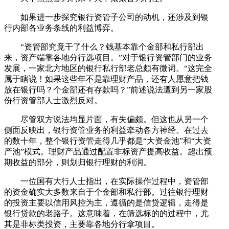
如果进一步探究银行资管子公司的动机，还涉及到银
行内部各业务条线的利益博弈。
“资管部究竟干了什么？钱基本靠个金部和私行部出
来，资产端靠各地分行选项目。”对于银行资管部门的业务
发展，一家北方地区的银行私行部老总颇有微词。“这完全
属于瞎说！如果这些年不是靠理财产品，还有人愿意把钱
放在银行吗？个金部还有存款吗？”前述说法遭到另一家股
份行资管部人士激烈反对。
尽管双方说法均显片面，有失偏颇。但这也从另一个
侧面反映出，银行资管业务的利益牵动各方神经。在过去
的数十年，整个银行资管走得几乎都是“大资金池”和“大资
产池”模式。理财产品通过配置非标资产提高收益。超出预
期收益的部分，则划归银行理财的利润。
一位国有大行人士指出，在实际操作过程中，资管部
的资金确实大多数来自于个金部和私行部。过往银行理财
的投资主要以信用风控为主，遵循的是信贷逻辑，走得是
银行贷款的老路子。这意味着，在筛选标的的过程中，尤
其是非标类投资，主要靠各地分行拿项目。