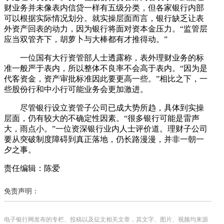
财业务并未像表内信贷一样有五级分类，但各家银行内部
可以根据实际情况划分。就实操层面而言，银行缺乏让表
外资产回表的动力，因为银行将面对资本金压力。“监管层
应当双管齐下，胡萝卜与大棒都有才推得动。”
一位国有大行资管部人士透露称，表外理财业务的标
准一般严于表内，所以整体不良率不会高于表内。“因为是
代客资金，资产审批标准因此要更高一些。”相比之下，一
些股份行和中小行可能业务会更加激进。
尽管银行设立资管子公司已成大势所趋，具体到实操
层面，仍有较大的不确定性因素。“很多银行可能是雷声
大，雨点小。”一位资深银行业内人士评价道。理财子公司
要从突破制度障碍到真正落地，仍长路漫漫，并非一朝一
夕之事。
责任编辑：陈爱
免责声明：
电子银行网发布的专栏、投稿以及征文相关文章，其文字、图片、视频均来源