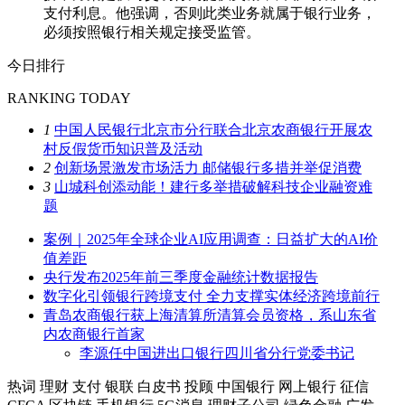
支付利息。他强调，否则此类业务就属于银行业务，
必须按照银行相关规定接受监管。
今日排行
RANKING TODAY
1
中国人民银行北京市分行联合北京农商银行开展农
村反假货币知识普及活动
2
创新场景激发市场活力 邮储银行多措并举促消费
3
山城科创添动能！建行多举措破解科技企业融资难
题
案例｜2025年全球企业AI应用调查：日益扩大的AI价
值差距
央行发布2025年前三季度金融统计数据报告
数字化引领银行跨境支付 全力支撑实体经济跨境前行
青岛农商银行获上海清算所清算会员资格，系山东省
内农商银行首家
李源任中国进出口银行四川省分行党委书记
热词
理财
支付
银联
白皮书
投顾
中国银行
网上银行
征信