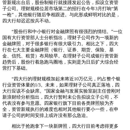
管新规出台后，股份制银行就接踵发起公告，拟设立资管
子公司。理财规模位居市场第二的招行在今年3月打响“第
一枪”，其他银行随后争相跟进。与此形成鲜明对比的是，
四大行却迟迟按兵不动。
“股份行和中小银行对金融牌照有很强烈的情结。”一位
国有大行资管部人士分析指出，理财子公司作为一项新的
金融牌照，对于很多银行有很大吸引力。相比之下，四大
行在七大主要金融牌照（银行、证券、期货、保险、基
金、信托、租赁）布局较早。在理财子公司成银行资管新
趋势后，股份行着急跑马圈地，实则是为日后扩大综合经
营打下基础。
“四大行的理财规模加起来将近10万亿元，约占整个银
行业资管体量的1/3。未来，如果理财子公司真正落地，四
大行应该不会缺席。”国家金融与发展实验室副主任曾刚对
新浪财经分析指出，四大行暂时未公告拟设立子公司，不
代表没有参与意愿。四家银行旗下目前各类牌照较为齐
全，资管新规执行的难度也相对其他银行要小一些，在申
请子公司的时间安排上或许没有那么急迫。
相比于抢跑拿下一块新牌照，四大行目前考虑得更多