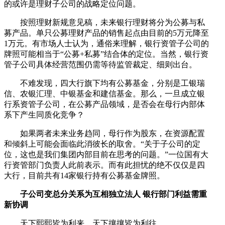
的或许是理财子公司的战略定位问题。
按照理财新规意见稿，未来银行理财将分为公募与私
募产品。单只公募理财产品的销售起点由目前的5万元降至
1万元。有市场人士认为，通俗来理解，银行资管子公司的
牌照可能相当于“公募+私募”结合体的定位。当然，银行资
管子公司具体经营范围仍需等待监管裁定、细则出台。
不难发现，四大行旗下均有公募基金，分别是工银瑞
信、农银汇理、中银基金和建信基金。那么，一旦成立银
行系资管子公司，在公募产品领域，是否会在母行内部体
系下产生同质化竞争？
如果两者未来业务趋同，母行作为股东，在资源配置
和倾斜上可能会面临此消彼长的取舍。“关于子公司的定
位，这也是我们集团内部目前在思考的问题。”一位国有大
行资管部门负责人此前表示。而有此担忧的绝不仅仅是四
大行，目前共有14家银行持有公募基金牌照。
子公司变总分关系为互相独立法人 银行部门利益需重
新协调
天下熙熙皆为利来，天下攘攘皆为利往。