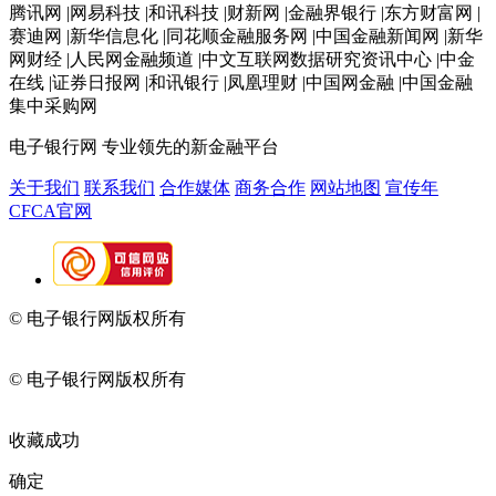
腾讯网 |网易科技 |和讯科技 |财新网 |金融界银行 |东方财富网 |
赛迪网 |新华信息化 |同花顺金融服务网 |中国金融新闻网 |新华
网财经 |人民网金融频道 |中文互联网数据研究资讯中心 |中金
在线 |证券日报网 |和讯银行 |凤凰理财 |中国网金融 |中国金融
集中采购网
电子银行网
专业领先的新金融平台
关于我们
联系我们
合作媒体
商务合作
网站地图
宣传年
CFCA官网
© 电子银行网版权所有
京ICP备05045998号-2
京公网安备
11010202009082
© 电子银行网版权所有
京ICP备05045998号-2
京公网安备
11010202009082
收藏成功
确定