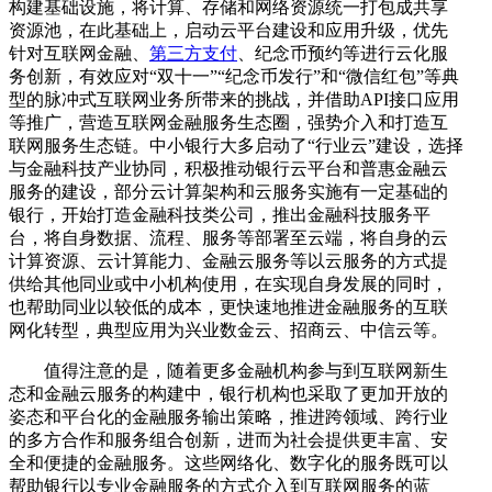
构建基础设施，将计算、存储和网络资源统一打包成共享
资源池，在此基础上，启动云平台建设和应用升级，优先
针对互联网金融、
第三方支付
、纪念币预约等进行云化服
务创新，有效应对“双十一”“纪念币发行”和“微信红包”等典
型的脉冲式互联网业务所带来的挑战，并借助API接口应用
等推广，营造互联网金融服务生态圈，强势介入和打造互
联网服务生态链。中小银行大多启动了“行业云”建设，选择
与金融科技产业协同，积极推动银行云平台和普惠金融云
服务的建设，部分云计算架构和云服务实施有一定基础的
银行，开始打造金融科技类公司，推出金融科技服务平
台，将自身数据、流程、服务等部署至云端，将自身的云
计算资源、云计算能力、金融云服务等以云服务的方式提
供给其他同业或中小机构使用，在实现自身发展的同时，
也帮助同业以较低的成本，更快速地推进金融服务的互联
网化转型，典型应用为兴业数金云、招商云、中信云等。
值得注意的是，随着更多金融机构参与到互联网新生
态和金融云服务的构建中，银行机构也采取了更加开放的
姿态和平台化的金融服务输出策略，推进跨领域、跨行业
的多方合作和服务组合创新，进而为社会提供更丰富、安
全和便捷的金融服务。这些网络化、数字化的服务既可以
帮助银行以专业金融服务的方式介入到互联网服务的蓝