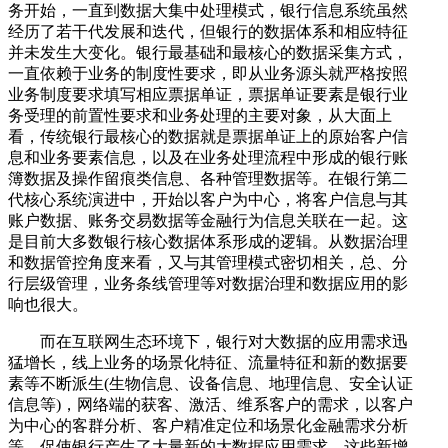
务开始，一直到数据大集中处理模式，银行信息系统虽然
经历了若干代发展和迭代，但银行的数据体系和相应特征
并未发生大变化。银行最基础和最核心的数据采集方式，
一直依赖于业务的制度性要求，即从业务源头就严格按照
业务制度要求填写相应票据单证，票据单证要素是银行业
务受理的前置性要求和业务处理的主要对象，从大面上
看，传统银行最核心的数据就是票据单证上的原始客户信
息和业务要素信息，以及在业务处理流程中形成的银行账
簿数据及操作留痕类信息、各种管理数据等。在银行第二
代核心系统演进中，开始以客户为中心，将客户信息与其
账户数据、账务交易数据等金融行为信息关联在一起。这
是目前大多数银行核心数据体系形成的逻辑。从数据治理
和数据管控角度来看，又与其管理模式密切相关，总、分
行层级管理，业务条线管理等对数据治理和数据应用的影
响也很大。
而在互联网生态环境下，银行对大数据的应用需求迅
猛增长，线上业务的场景化特征、流量特征和新的数据要
素等不断派生(生物信息、设备信息、地理信息、安全认证
信息等)，网络端的获客、激活、维系客户的需求，以客户
为中心的客群分析、客户精准定位和场景化金融需求分析
等，促使银行产生了大量新的大数据应用需求。这些新增