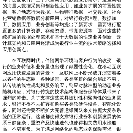
的海量大数据采集和创新性应用，如业务扩展的前置性数
据、客户动态行为数据、生物特征数据、社交数据、社会
化营销数据等数据分析应用，对银行数据治理、数据加
工、数据应用、业务创新等均提出了新要求，需要银行配
置更多的计算资源、存储资源、带宽资源等，面对这些持
续扩展的数据处理需求和基于大数据的快速业务创新，云
计算架构和云应用逐渐成为银行业主流的技术策略选择和
应用创新点。
在互联网时代，伴随网络环境与客户行为的改变，银
行的业务特征和业务量也出现了颠覆性变化。在移动互联
网应用快速发展的背景下，互联网上不断形成并演变着各
式各样的生态圈，各种场景、各类客群的聚合层出不穷，
从传统的线性规划和服务响应，到应对脉冲型的动态业务
随机响应，对银行传统的技术架构和服务保障体系带来了
强烈的冲击。为了支撑这些兼具随机性和聚向性的业务需
求，银行不得不去扩容和购买各类软硬件设备、智能化设
备，同时还需要不断扩大完善运维团队来支持庞大复杂系
统的正常运行。这些都使得支撑银行业务和创新发展的体
系日趋庞杂，重资产及快速迭代也使得相关费用水涨船
高、不堪重负。为了满足网络化的动态业务保障需求，银