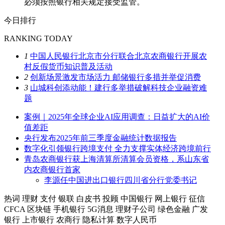
必须按照银行相关规定接受监管。
今日排行
RANKING TODAY
1
中国人民银行北京市分行联合北京农商银行开展农
村反假货币知识普及活动
2
创新场景激发市场活力 邮储银行多措并举促消费
3
山城科创添动能！建行多举措破解科技企业融资难
题
案例｜2025年全球企业AI应用调查：日益扩大的AI价
值差距
央行发布2025年前三季度金融统计数据报告
数字化引领银行跨境支付 全力支撑实体经济跨境前行
青岛农商银行获上海清算所清算会员资格，系山东省
内农商银行首家
李源任中国进出口银行四川省分行党委书记
热词
理财
支付
银联
白皮书
投顾
中国银行
网上银行
征信
CFCA
区块链
手机银行
5G消息
理财子公司
绿色金融
广发
银行
上市银行
农商行
隐私计算
数字人民币