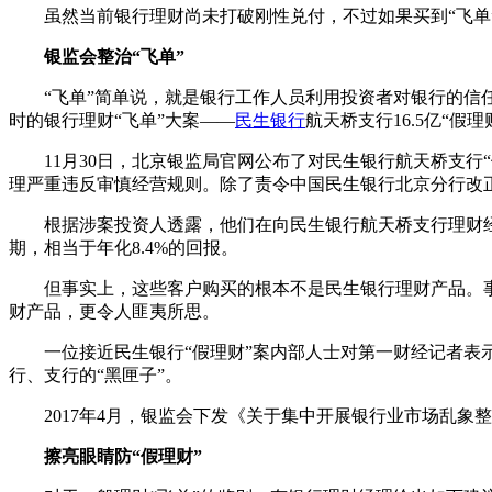
虽然当前银行理财尚未打破刚性兑付，不过如果买到“飞单
银监会整治“飞单”
“飞单”简单说，就是银行工作人员利用投资者对银行的信任，
时的银行理财“飞单”大案——
民生银行
航天桥支行16.5亿“假
11月30日，北京银监局官网公布了对民生银行航天桥支行
理严重违反审慎经营规则。除了责令中国民生银行北京分行改正
根据涉案投资人透露，他们在向民生银行航天桥支行理财经理
期，相当于年化8.4%的回报。
但事实上，这些客户购买的根本不是民生银行理财产品。事后
财产品，更令人匪夷所思。
一位接近民生银行“假理财”案内部人士对第一财经记者表示
行、支行的“黑匣子”。
2017年4月，银监会下发《关于集中开展银行业市场乱象整
擦亮眼睛防“假理财”