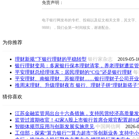
免责声明：
电子银行网发布的专栏、投稿以及征文相关文章，其文字、图片、视
9888），我们会第一时间核实，谢谢配合。
为你推荐
理财新规”下银行理财的平稳转型
银行家杂志
2019-05-1
银行理财变局：多家银行保本理财清零，养老理财遭监管
平安理财总经理张东：居民理财的“C位”还是银行理财
每
平安理财、南银理财、苏银理财……银行理财子公司开业
推周末理财、升级理财夜市 银行、理财子拼“理财新搭子” 7
猜你喜欢
江苏金融监管局出台十六条措施，支持民营经济高质量发
监管过渡期收官！42家A股上市银行首席合规官配置超8成落
智能体规范应用与创新发展实施意见
中国网信网
2026-0
工信部：探索“算力银行”“算力超市”等创新业务 支持中小企