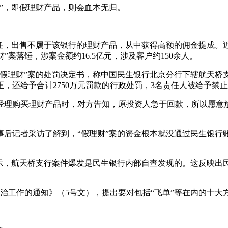
”，即假理财产品，则会血本无归。
出售不属于该银行的理财产品，从中获得高额的佣金提成。近年来
理财”案落锤，涉案金额约16.5亿元，涉及客户约150余人。
“假理财”案的处罚决定书，称中国民生银行北京分行下辖航天桥
，还给予合计2750万元罚款的行政处罚，3名责任人被给予禁
购买理财产品时，对方告知，原投资人急于回款，所以愿意放弃
记者采访了解到，“假理财”案的资金根本就没通过民生银行账
，航天桥支行案件爆发是民生银行内部自查发现的。这反映出
治工作的通知》（5号文），提出要对包括“飞单”等在内的十大