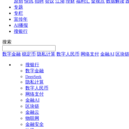
原创
快讯
招聘
会议
江湖
理财
福利汇
金视点
数据解读
专题
专栏
宣传年
AI播报
搜银行
搜索
数字金融
稳定币
隐私计算
数字人民币
网络支付
金融AI
区块
搜银行
数字金融
DeepSeek
隐私计算
数字人民币
网络支付
金融AI
区块链
金融云
物联网
金融安全