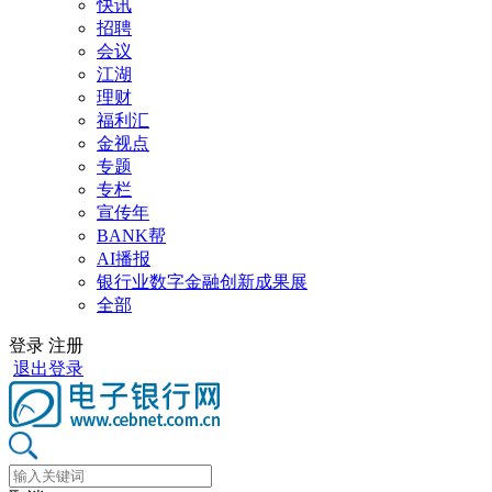
快讯
招聘
会议
江湖
理财
福利汇
金视点
专题
专栏
宣传年
BANK帮
AI播报
银行业数字金融创新成果展
全部
登录
注册
退出登录