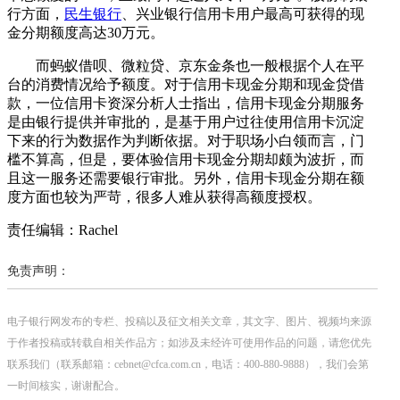
行方面，
民生银行
、兴业银行信用卡用户最高可获得的现
金分期额度高达30万元。
而蚂蚁借呗、微粒贷、京东金条也一般根据个人在平
台的消费情况给予额度。对于信用卡现金分期和现金贷借
款，一位信用卡资深分析人士指出，信用卡现金分期服务
是由银行提供并审批的，是基于用户过往使用信用卡沉淀
下来的行为数据作为判断依据。对于职场小白领而言，门
槛不算高，但是，要体验信用卡现金分期却颇为波折，而
且这一服务还需要银行审批。另外，信用卡现金分期在额
度方面也较为严苛，很多人难从获得高额度授权。
责任编辑：Rachel
免责声明：
电子银行网发布的专栏、投稿以及征文相关文章，其文字、图片、视频均来源
于作者投稿或转载自相关作品方；如涉及未经许可使用作品的问题，请您优先
联系我们（联系邮箱：cebnet@cfca.com.cn，电话：400-880-9888），我们会第
一时间核实，谢谢配合。