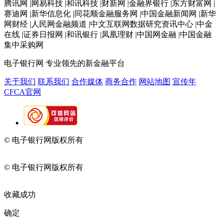
腾讯网 |网易科技 |和讯科技 |财新网 |金融界银行 |东方财富网 |
赛迪网 |新华信息化 |同花顺金融服务网 |中国金融新闻网 |新华
网财经 |人民网金融频道 |中文互联网数据研究资讯中心 |中金
在线 |证券日报网 |和讯银行 |凤凰理财 |中国网金融 |中国金融
集中采购网
电子银行网
专业领先的新金融平台
关于我们
联系我们
合作媒体
商务合作
网站地图
宣传年
CFCA官网
© 电子银行网版权所有
京ICP备05045998号-2
京公网安备
11010202009082
© 电子银行网版权所有
京ICP备05045998号-2
京公网安备
11010202009082
收藏成功
确定