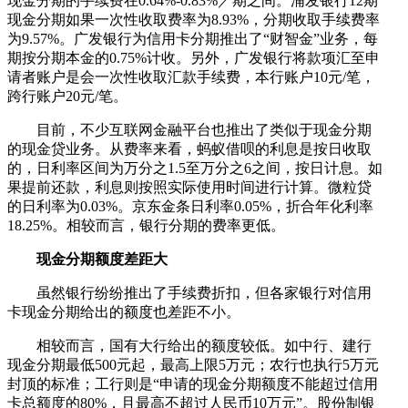
现金分期的手续费在0.64%-0.83%／期之间。浦发银行12期
现金分期如果一次性收取费率为8.93%，分期收取手续费率
为9.57%。广发银行为信用卡分期推出了“财智金”业务，每
期按分期本金的0.75%计收。另外，广发银行将款项汇至申
请者账户是会一次性收取汇款手续费，本行账户10元/笔，
跨行账户20元/笔。
目前，不少互联网金融平台也推出了类似于现金分期
的现金贷业务。从费率来看，蚂蚁借呗的利息是按日收取
的，日利率区间为万分之1.5至万分之6之间，按日计息。如
果提前还款，利息则按照实际使用时间进行计算。微粒贷
的日利率为0.03%。京东金条日利率0.05%，折合年化利率
18.25%。相较而言，银行分期的费率更低。
现金分期额度差距大
虽然银行纷纷推出了手续费折扣，但各家银行对信用
卡现金分期给出的额度也差距不小。
相较而言，国有大行给出的额度较低。如中行、建行
现金分期最低500元起，最高上限5万元；农行也执行5万元
封顶的标准；工行则是“申请的现金分期额度不能超过信用
卡总额度的80%，且最高不超过人民币10万元”。股份制银