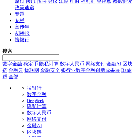
原创
快讯
招聘
会议
江湖
理财
福利汇
金视点
数据解读
政策速递
专题
专栏
宣传年
AI播报
搜银行
搜索
数字金融
稳定币
隐私计算
数字人民币
网络支付
金融AI
区块
链
金融云
物联网
金融安全
银行业数字金融创新成果展
Bank
帮
全部
搜银行
数字金融
DeepSeek
隐私计算
数字人民币
网络支付
金融AI
区块链