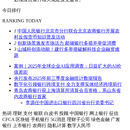
今日排行
RANKING TODAY
1
中国人民银行北京市分行联合北京农商银行开展农
村反假货币知识普及活动
2
创新场景激发市场活力 邮储银行多措并举促消费
3
山城科创添动能！建行多举措破解科技企业融资难
题
案例｜2025年全球企业AI应用调查：日益扩大的AI价
值差距
央行发布2025年前三季度金融统计数据报告
数字化引领银行跨境支付 全力支撑实体经济跨境前行
青岛农商银行获上海清算所清算会员资格，系山东省
内农商银行首家
李源任中国进出口银行四川省分行党委书记
热词
理财
支付
银联
白皮书
投顾
中国银行
网上银行
征信
CFCA
区块链
手机银行
5G消息
理财子公司
绿色金融
广发
银行
上市银行
农商行
隐私计算
数字人民币