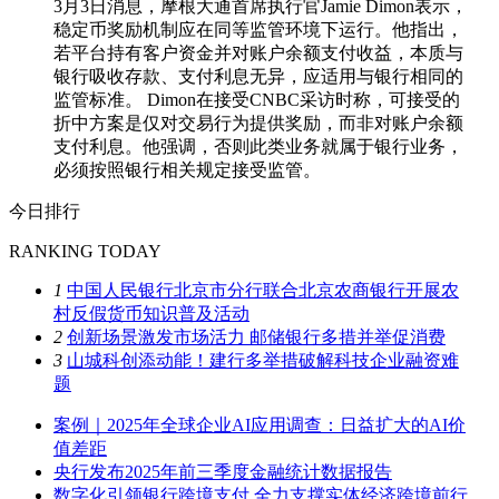
3月3日消息，摩根大通首席执行官Jamie Dimon表示，
稳定币奖励机制应在同等监管环境下运行。他指出，
若平台持有客户资金并对账户余额支付收益，本质与
银行吸收存款、支付利息无异，应适用与银行相同的
监管标准。 Dimon在接受CNBC采访时称，可接受的
折中方案是仅对交易行为提供奖励，而非对账户余额
支付利息。他强调，否则此类业务就属于银行业务，
必须按照银行相关规定接受监管。
今日排行
RANKING TODAY
1
中国人民银行北京市分行联合北京农商银行开展农
村反假货币知识普及活动
2
创新场景激发市场活力 邮储银行多措并举促消费
3
山城科创添动能！建行多举措破解科技企业融资难
题
案例｜2025年全球企业AI应用调查：日益扩大的AI价
值差距
央行发布2025年前三季度金融统计数据报告
数字化引领银行跨境支付 全力支撑实体经济跨境前行