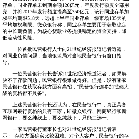
存单，同业存单未到期余额120亿元，年度发行额度全部用
完，并将2017年发行额度提高至350亿元，该行同业存单加
权平均期限518天，远超上半年同业存单一级市场135天的
平均加权期限。微众银行称，同业存单主要用于获取稳定
的中长期负债，为核心贷款业务提供稳定的资金支持，降
低流动性风险。
一位首批民营银行人士向21世纪经济报道记者透露，
对同业负债问题，当地银监局对当地民营银行有窗口指
导。
一位民营银行行长告诉21世纪经济报道记者，如果解
决不了存款问题，民营银行很难做得好。但是，没有哪家
民营银行在获取存款方面有高招，“民营银行连参加揽储大
战的资格都不具备”。
上述民营银行行长还认为，在民营银行中，真正具备
互联网银行资格的只有三家，即微众银行、网商银行和新
网银行，要么纯线上，要么纯线下，只能二选一。
一家民营银行董事长也对21世纪经济报道记者表
示：“存款方面确实比较困难。对个人客户，民营银行的存