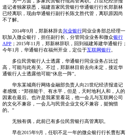
另一方面，多家民营银行现高管离职。21世纪经济报
道记者独家获悉，福建首家民营银行华通银行行长郑新林
已经离职，现由华通银行副行长陈文胜代管，离职原因尚
不了解。
2014年9月，郑新林辞去
兴业银行
同业业务部总经理一
职加入微众银行，担任副行长，分管同业业务和微众
银行
APP
；2015年11月，郑新林辞职，回到福建筹建华通银行；
今年1月，华通银行在福州开业，定位于
互联网银行
。
多位民营银行人士透露，华通银行同业业务占比过
高，可能与此有关。不过，郑新林目前去向未定，接近华
通银行人士透露他可能“休息一阵”。
华东某城商行网络金融部负责人向21世纪经济报道记
者感慨：“郑很能干、有水平，但是，天时地利人和，人的
因素在最后。也许是我雾里看花，他一会儿与互联网公司
的文化不兼容，一会儿与民营企业文化不兼容，挺惋惜
的。”
无独有偶，此前已有多位民营银行高管离职。
早在2015年9月，任职不足一年的微众银行行长曹彤离