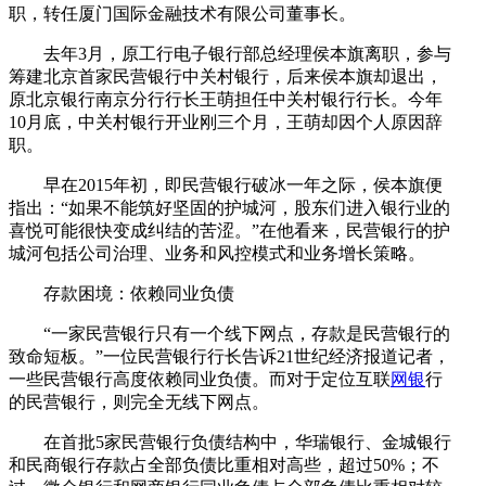
职，转任厦门国际金融技术有限公司董事长。
去年3月，原工行电子银行部总经理侯本旗离职，参与
筹建北京首家民营银行中关村银行，后来侯本旗却退出，
原北京银行南京分行行长王萌担任中关村银行行长。今年
10月底，中关村银行开业刚三个月，王萌却因个人原因辞
职。
早在2015年初，即民营银行破冰一年之际，侯本旗便
指出：“如果不能筑好坚固的护城河，股东们进入银行业的
喜悦可能很快变成纠结的苦涩。”在他看来，民营银行的护
城河包括公司治理、业务和风控模式和业务增长策略。
存款困境：依赖同业负债
“一家民营银行只有一个线下网点，存款是民营银行的
致命短板。”一位民营银行行长告诉21世纪经济报道记者，
一些民营银行高度依赖同业负债。而对于定位互联
网银
行
的民营银行，则完全无线下网点。
在首批5家民营银行负债结构中，华瑞银行、金城银行
和民商银行存款占全部负债比重相对高些，超过50%；不