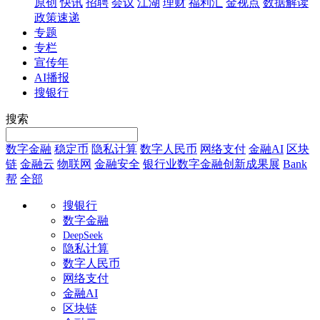
原创
快讯
招聘
会议
江湖
理财
福利汇
金视点
数据解读
政策速递
专题
专栏
宣传年
AI播报
搜银行
搜索
数字金融
稳定币
隐私计算
数字人民币
网络支付
金融AI
区块
链
金融云
物联网
金融安全
银行业数字金融创新成果展
Bank
帮
全部
搜银行
数字金融
DeepSeek
隐私计算
数字人民币
网络支付
金融AI
区块链