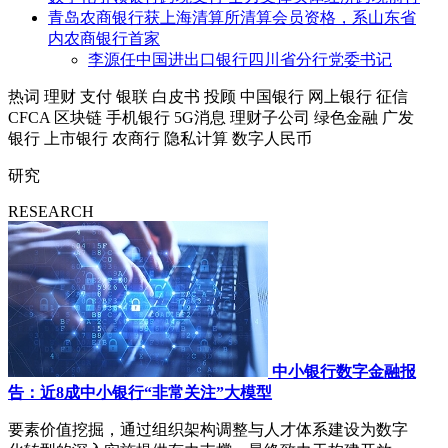
青岛农商银行获上海清算所清算会员资格，系山东省
内农商银行首家
李源任中国进出口银行四川省分行党委书记
热词
理财
支付
银联
白皮书
投顾
中国银行
网上银行
征信
CFCA
区块链
手机银行
5G消息
理财子公司
绿色金融
广发
银行
上市银行
农商行
隐私计算
数字人民币
研究
RESEARCH
中小银行数字金融报
告：近8成中小银行“非常关注”大模型
要素价值挖掘，通过组织架构调整与人才体系建设为数字