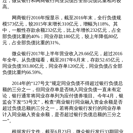
过，微众银行和网商银行同业负债占全部负债比重相对较
高。
网商银行2016年报显示，截至2016年末，全行负债规
模573亿元，较2015年末增长310亿元，增幅为118%。其
中，一般性存款余额232亿元，比上年增长232亿元，占全
部负债比重的40%；同业存款180亿元，较上年降低80亿
元，占全部负债比重的31%。
微众银行2017年上半年营业收入29.66亿元，超过2016
年全年。从负债端看，截至2017年6月末，存款52.65亿元，
同业负债393.80亿元，同业存单120亿元，同业负债占全部
负债比重约66.59%。
2014年的“127号文”规定同业负债不得超过银行负债总
额的三分之一，但同业存单是否纳入同业负债一直未有定
论，银行通常将同业存单列为应付债券项目。今年4月，银
监会下发“53号文”，检查“商业银行同业融入资金余额是否
超过负债总额的三分之一，若将商业银行发行的同业存单
计入同业融入资金余额，是否超过银行负债总额的三分之
一”。
根据发行文件，截至6月23日，微众银行发行33期同业