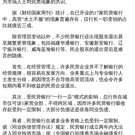
为市场人士对此类现象的共识。
据《财经国家周刊》统计，在已开业的17家民营银行
中，高管“水土不服”的现象普遍存在，仅行长一职变动的占
比就接近三成。
除管理层变动以外，不少民营银行还出现股东退出甚
至频繁更替现象，包括福建华通银行、安徽新安银行、辽
宁振兴银行、威海蓝海银行等。民企股东的退出背后是难
言的隐痛。
首先，在经营管理上，许多民营企业并不了解银行的
经营规律，很容易在发展方向、业务重点上与专业银行人
士发生分歧，易因理念不合导致高管层流动，也会令许多
短期内看不到收益的民营企业退出。
其次，受民营银行“一行一店”模式的影响，总行所在城
市仅可设1家营业部，不得跨区域，因而许多民营银行吸收
存款受到一定限制，大部分负债还是依靠同业负债。
再者，民营银行在诸多业务资格上也受到一定限制。
据《同业拆借管理办法》规定，民营银行成立两年内无法
进入同业拆借市场；据《全国银行间债券市场金融债发行