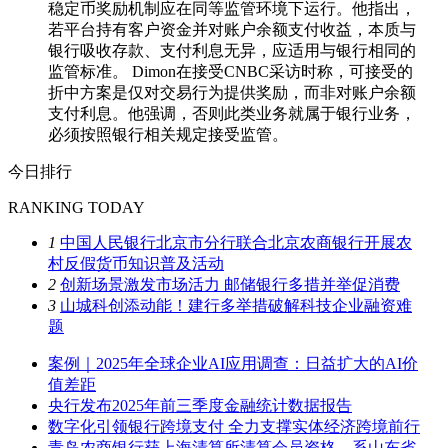
稳定币奖励机制应在同等监管环境下运行。他指出，
若平台持有客户资金并对账户余额支付收益，本质与
银行吸收存款、支付利息无异，应适用与银行相同的
监管标准。 Dimon在接受CNBC采访时称，可接受的
折中方案是仅对交易行为提供奖励，而非对账户余额
支付利息。他强调，否则此类业务就属于银行业务，
必须按照银行相关规定接受监管。
今日排行
RANKING TODAY
1
中国人民银行北京市分行联合北京农商银行开展农
村反假货币知识普及活动
2
创新场景激发市场活力 邮储银行多措并举促消费
3
山城科创添动能！建行多举措破解科技企业融资难
题
案例｜2025年全球企业AI应用调查：日益扩大的AI价
值差距
央行发布2025年前三季度金融统计数据报告
数字化引领银行跨境支付 全力支撑实体经济跨境前行
青岛农商银行获上海清算所清算会员资格，系山东省