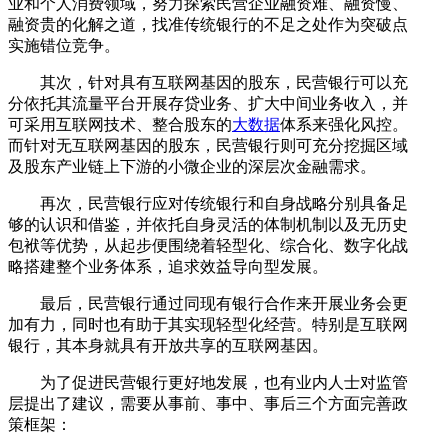
业和个人消费领域，努力探索民营企业融资难、融资慢、
融资贵的化解之道，找准传统银行的不足之处作为突破点
实施错位竞争。
其次，针对具有互联网基因的股东，民营银行可以充
分依托其流量平台开展存贷业务、扩大中间业务收入，并
可采用互联网技术、整合股东的
大数据
体系来强化风控。
而针对无互联网基因的股东，民营银行则可充分挖掘区域
及股东产业链上下游的小微企业的深层次金融需求。
再次，民营银行应对传统银行和自身战略分别具备足
够的认识和借鉴，并依托自身灵活的体制机制以及无历史
包袱等优势，从起步便围绕着轻型化、综合化、数字化战
略搭建整个业务体系，追求效益导向型发展。
最后，民营银行通过同现有银行合作来开展业务会更
加有力，同时也有助于其实现轻型化经营。特别是互联网
银行，其本身就具有开放共享的互联网基因。
为了促进民营银行更好地发展，也有业内人士对监管
层提出了建议，需要从事前、事中、事后三个方面完善政
策框架：