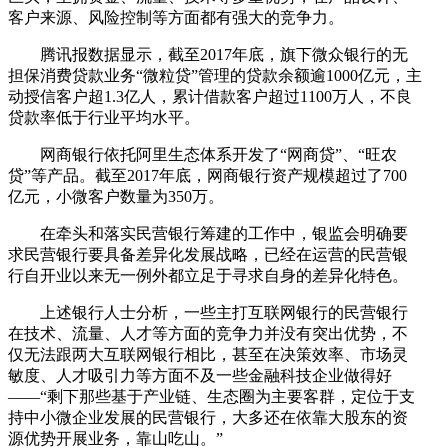
客户来源、风险控制等方面都有强大的竞争力。
腾讯报数据显示，截至2017年底，旗下微众银行的无
担保消费贷款业务“微粒贷”管理的贷款余额逾1000亿元，主
动授信客户超1.3亿人，累计借款客户超过1100万人，不良
贷款率低于行业平均水平。
网商银行依托阿里生态体系开发了“网商贷”、“旺农
贷”等产品。截至2017年底，网商银行资产规模超过了700
亿元，小微客户数量为350万。
在牵头和落实民营银行筹建的工作中，银监会明确要
求民营银行要具备差异化发展战略，已经在运营的民营银
行自开业以来无一例外都立足于寻求自身的差异化特色。
上述银行人士分析，一些主打互联网银行的民营银行
在技术、流量、人才等方面的竞争力并没有突出优势，不
仅无法跟两大互联网银行相比，甚至在决策效率、市场灵
敏度、人才吸引力等方面不及一些金融科技企业做得好
——“剩下那些基于产业链、生态圈为主要客群，定位于支
持中小微企业发展的民营银行，大多还在依靠大股东的资
源优势开展业务，靠山吃山。”