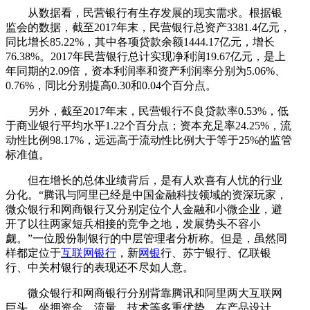
从数据看，民营银行有生存发展的现实需求。根据银
监会的数据，截至2017年末，民营银行总资产3381.4亿元，
同比增长85.22%，其中各项贷款余额1444.17亿元，增长
76.38%。2017年民营银行总计实现净利润19.67亿元，是上
年同期的2.09倍，资本利润率和资产利润率分别为5.06%、
0.76%，同比分别提高0.30和0.04个百分点。
另外，截至2017年末，民营银行不良贷款率0.53%，低
于商业银行平均水平1.22个百分点；资本充足率24.25%，流
动性比例98.17%，远远高于流动性比例大于等于25%的监管
标准值。
但在增长的总体业绩背后，是有人欢喜有人忧的行业
分化。“腾讯与阿里已经是中国金融科技领域的资深玩家，
微众银行和网商银行又分别定位个人金融和小微企业，避
开了以往两家短兵相接的竞争之地，发展势头不容小
觑。”一位股份制银行的中层管理者分析称。但是，虽然同
样都定位于
互联网银行
，新
网银
行、苏宁银行、亿联银
行、中关村银行的表现还不尽如人意。
微众银行和网商银行分别背靠腾讯和阿里两大互联网
巨头，坐拥资金、流量、技术等多重优势，在产品设计、