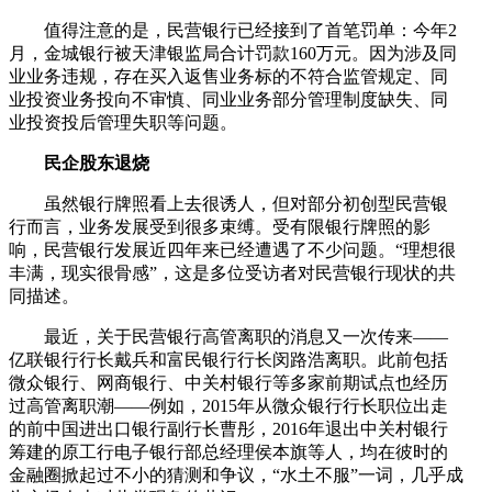
值得注意的是，民营银行已经接到了首笔罚单：今年2
月，金城银行被天津银监局合计罚款160万元。因为涉及同
业业务违规，存在买入返售业务标的不符合监管规定、同
业投资业务投向不审慎、同业业务部分管理制度缺失、同
业投资投后管理失职等问题。
民企股东退烧
虽然银行牌照看上去很诱人，但对部分初创型民营银
行而言，业务发展受到很多束缚。受有限银行牌照的影
响，民营银行发展近四年来已经遭遇了不少问题。“理想很
丰满，现实很骨感”，这是多位受访者对民营银行现状的共
同描述。
最近，关于民营银行高管离职的消息又一次传来——
亿联银行行长戴兵和富民银行行长闵路浩离职。此前包括
微众银行、网商银行、中关村银行等多家前期试点也经历
过高管离职潮——例如，2015年从微众银行行长职位出走
的前中国进出口银行副行长曹彤，2016年退出中关村银行
筹建的原工行电子银行部总经理侯本旗等人，均在彼时的
金融圈掀起过不小的猜测和争议，“水土不服”一词，几乎成