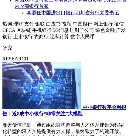
内农商银行首家
李源任中国进出口银行四川省分行党委书记
热词
理财
支付
银联
白皮书
投顾
中国银行
网上银行
征信
CFCA
区块链
手机银行
5G消息
理财子公司
绿色金融
广发
银行
上市银行
农商行
隐私计算
数字人民币
研究
RESEARCH
中小银行数字金融报
告：近8成中小银行“非常关注”大模型
要素价值挖掘，通过组织架构调整与人才体系建设为数字
化转型的深入实施提供有力支撑，最终致力于构建开放、