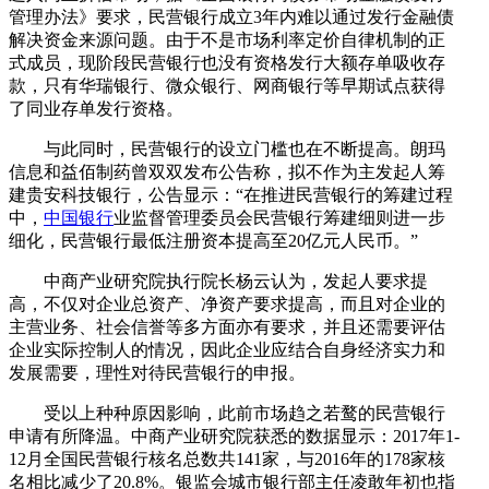
管理办法》要求，民营银行成立3年内难以通过发行金融债
解决资金来源问题。由于不是市场利率定价自律机制的正
式成员，现阶段民营银行也没有资格发行大额存单吸收存
款，只有华瑞银行、微众银行、网商银行等早期试点获得
了同业存单发行资格。
与此同时，民营银行的设立门槛也在不断提高。朗玛
信息和益佰制药曾双双发布公告称，拟不作为主发起人筹
建贵安科技银行，公告显示：“在推进民营银行的筹建过程
中，
中国银行
业监督管理委员会民营银行筹建细则进一步
细化，民营银行最低注册资本提高至20亿元人民币。”
中商产业研究院执行院长杨云认为，发起人要求提
高，不仅对企业总资产、净资产要求提高，而且对企业的
主营业务、社会信誉等多方面亦有要求，并且还需要评估
企业实际控制人的情况，因此企业应结合自身经济实力和
发展需要，理性对待民营银行的申报。
受以上种种原因影响，此前市场趋之若鹜的民营银行
申请有所降温。中商产业研究院获悉的数据显示：2017年1-
12月全国民营银行核名总数共141家，与2016年的178家核
名相比减少了20.8%。银监会城市银行部主任凌敢年初也指