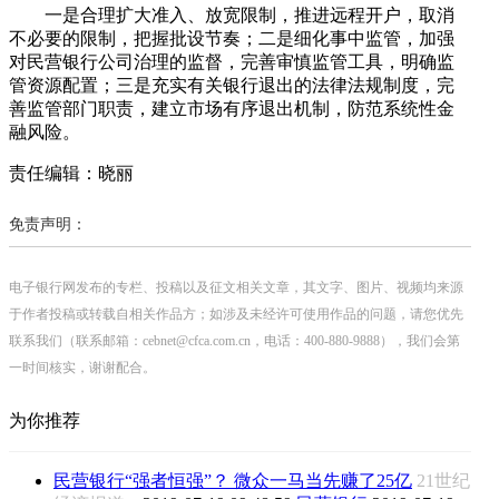
一是合理扩大准入、放宽限制，推进远程开户，取消
不必要的限制，把握批设节奏；二是细化事中监管，加强
对民营银行公司治理的监督，完善审慎监管工具，明确监
管资源配置；三是充实有关银行退出的法律法规制度，完
善监管部门职责，建立市场有序退出机制，防范系统性金
融风险。
责任编辑：晓丽
免责声明：
电子银行网发布的专栏、投稿以及征文相关文章，其文字、图片、视频均来源
于作者投稿或转载自相关作品方；如涉及未经许可使用作品的问题，请您优先
联系我们（联系邮箱：cebnet@cfca.com.cn，电话：400-880-9888），我们会第
一时间核实，谢谢配合。
为你推荐
民营银行“强者恒强”？ 微众一马当先赚了25亿
21世纪