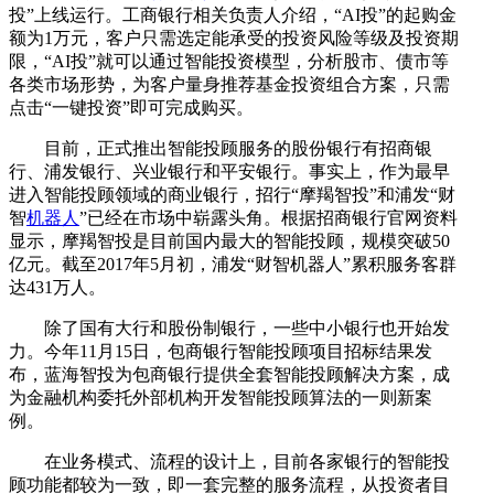
投”上线运行。工商银行相关负责人介绍，“AI投”的起购金
额为1万元，客户只需选定能承受的投资风险等级及投资期
限，“AI投”就可以通过智能投资模型，分析股市、债市等
各类市场形势，为客户量身推荐基金投资组合方案，只需
点击“一键投资”即可完成购买。
目前，正式推出智能投顾服务的股份银行有招商银
行、浦发银行、兴业银行和平安银行。事实上，作为最早
进入智能投顾领域的商业银行，招行“摩羯智投”和浦发“财
智
机器人
”已经在市场中崭露头角。根据招商银行官网资料
显示，摩羯智投是目前国内最大的智能投顾，规模突破50
亿元。截至2017年5月初，浦发“财智机器人”累积服务客群
达431万人。
除了国有大行和股份制银行，一些中小银行也开始发
力。今年11月15日，包商银行智能投顾项目招标结果发
布，蓝海智投为包商银行提供全套智能投顾解决方案，成
为金融机构委托外部机构开发智能投顾算法的一则新案
例。
在业务模式、流程的设计上，目前各家银行的智能投
顾功能都较为一致，即一套完整的服务流程，从投资者目