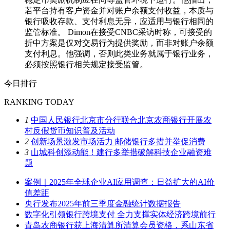
若平台持有客户资金并对账户余额支付收益，本质与
银行吸收存款、支付利息无异，应适用与银行相同的
监管标准。 Dimon在接受CNBC采访时称，可接受的
折中方案是仅对交易行为提供奖励，而非对账户余额
支付利息。他强调，否则此类业务就属于银行业务，
必须按照银行相关规定接受监管。
今日排行
RANKING TODAY
1
中国人民银行北京市分行联合北京农商银行开展农
村反假货币知识普及活动
2
创新场景激发市场活力 邮储银行多措并举促消费
3
山城科创添动能！建行多举措破解科技企业融资难
题
案例｜2025年全球企业AI应用调查：日益扩大的AI价
值差距
央行发布2025年前三季度金融统计数据报告
数字化引领银行跨境支付 全力支撑实体经济跨境前行
青岛农商银行获上海清算所清算会员资格，系山东省