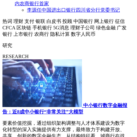
内农商银行首家
李源任中国进出口银行四川省分行党委书记
热词
理财
支付
银联
白皮书
投顾
中国银行
网上银行
征信
CFCA
区块链
手机银行
5G消息
理财子公司
绿色金融
广发
银行
上市银行
农商行
隐私计算
数字人民币
研究
RESEARCH
中小银行数字金融报
告：近8成中小银行“非常关注”大模型
要素价值挖掘，通过组织架构调整与人才体系建设为数字
化转型的深入实施提供有力支撑，最终致力于构建开放、
共享、创新的数字金融生态。从结构特征看，城商行在战