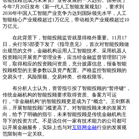
智能投顾也成为未来资产业务发展的一大趋势。国务院于
今年7月20日发布《新一代人工智能发展规划》，要求到
2030年中国人工智能产业竞争力达到国际领先水平，人工
智能核心产业规模超过1万亿元，带动相关产业规模超过10
万亿元。
在此背景下，智能投顾监管就显得格外重要。11月17
日，央行等5部委下发了《指导意见》，首次对智能投顾做
出规范的文件，金融机构运用人工智能技术、采用机器人
投资顾问开展资产管理业务，应当经金融监督管理部门许
可，取得相应的投资顾问资质，充分披露信息，报备智能
投顾模型的主要参数以及资产配置。严格监控智能投顾的
交易头寸、风险限额、交易种类、价格权限等。
有分析人士认为，资管指引按了智能投顾的“暂停键”，
传统金融机构的智能投顾要求取得资质、备案方可运
行，“非金融机构”的智能投顾更是成为了“概念”。王剑辉表
示，开展智能投顾门槛更高了。对智能投顾未来的发展方
向，给予了明确的指引，未来智能投顾是传统金融机构主
导下的投资方式。不是说任何一家有技术能力的公司都可
以开展金融服务，实际上也与对
互联网金融
行业的发展规
范限制有一定关联。