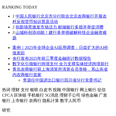
RANKING TODAY
1
中国人民银行北京市分行联合北京农商银行开展农
村反假货币知识普及活动
2
创新场景激发市场活力 邮储银行多措并举促消费
3
山城科创添动能！建行多举措破解科技企业融资难
题
案例｜2025年全球企业AI应用调查：日益扩大的AI价
值差距
央行发布2025年前三季度金融统计数据报告
数字化引领银行跨境支付 全力支撑实体经济跨境前行
青岛农商银行获上海清算所清算会员资格，系山东省
内农商银行首家
李源任中国进出口银行四川省分行党委书记
热词
理财
支付
银联
白皮书
投顾
中国银行
网上银行
征信
CFCA
区块链
手机银行
5G消息
理财子公司
绿色金融
广发
银行
上市银行
农商行
隐私计算
数字人民币
研究