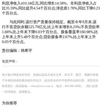
利息净收入410.34亿元,同比增长14.58%。非利息净收入占
比35.59%,同比提升4.54个百分点;净息差1.78%,同比下降0.23
个百分点。
与此同时,该行资产质量保持稳定。截至今年9月末,该
行不良贷款余额525.79亿元,比上年末增长8.23%;不良贷款率
1.66%,比上年末下降0.03个百分点。拨备覆盖率160.98%,比
上年末上升5.48个百分点;贷款拨备率2.67%,比上年末上升
0.05个百分点。
责任编辑：韩希宇
免责声明：
电子银行网发布的专栏、投稿以及征文相关文章，其文字、图片、视频均来源
于作者投稿或转载自相关作品方；如涉及未经许可使用作品的问题，请您优先
联系我们（联系邮箱：cebnet@cfca.com.cn，电话：400-880-9888），我们会第
一时间核实，谢谢配合。
为你推荐