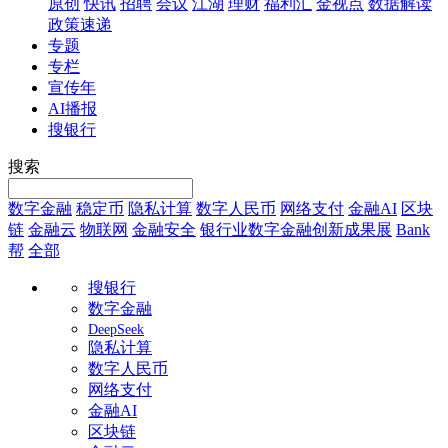
原创
快讯
招聘
会议
江湖
理财
福利汇
金视点
数据解读
政策速递
专题
专栏
宣传年
AI播报
搜银行
搜索
数字金融
稳定币
隐私计算
数字人民币
网络支付
金融AI
区块
链
金融云
物联网
金融安全
银行业数字金融创新成果展
Bank
帮
全部
搜银行
数字金融
DeepSeek
隐私计算
数字人民币
网络支付
金融AI
区块链