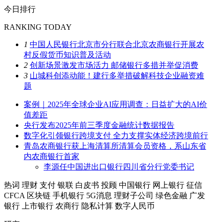
今日排行
RANKING TODAY
1
中国人民银行北京市分行联合北京农商银行开展农
村反假货币知识普及活动
2
创新场景激发市场活力 邮储银行多措并举促消费
3
山城科创添动能！建行多举措破解科技企业融资难
题
案例｜2025年全球企业AI应用调查：日益扩大的AI价
值差距
央行发布2025年前三季度金融统计数据报告
数字化引领银行跨境支付 全力支撑实体经济跨境前行
青岛农商银行获上海清算所清算会员资格，系山东省
内农商银行首家
李源任中国进出口银行四川省分行党委书记
热词
理财
支付
银联
白皮书
投顾
中国银行
网上银行
征信
CFCA
区块链
手机银行
5G消息
理财子公司
绿色金融
广发
银行
上市银行
农商行
隐私计算
数字人民币