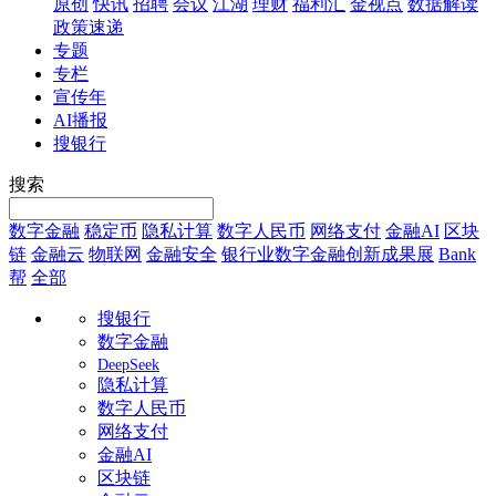
原创
快讯
招聘
会议
江湖
理财
福利汇
金视点
数据解读
政策速递
专题
专栏
宣传年
AI播报
搜银行
搜索
数字金融
稳定币
隐私计算
数字人民币
网络支付
金融AI
区块
链
金融云
物联网
金融安全
银行业数字金融创新成果展
Bank
帮
全部
搜银行
数字金融
DeepSeek
隐私计算
数字人民币
网络支付
金融AI
区块链