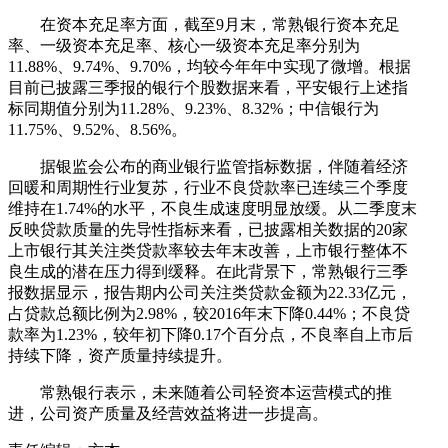
在资本充足率方面，截至9月末，常熟银行资本充足
率、一级资本充足率、核心一级资本充足率分别为
11.88%、9.74%、9.70%，均较今年年中实现了微增。根据
目前已披露三季报的银行个股数据来看，平安银行上述指
标同期值分别为11.28%、9.23%、8.32%；中信银行为
11.75%、9.52%、8.56%。
据银监会公布的商业银行监管指标数据，伴随着经济
回暖和周期性行业复苏，行业不良贷款率已连续三个季度
维持在1.74%的水平，不良生成速度明显放缓。从二季度末
反映贷款质量的先导性指标来看，已披露相关数据的20家
上市银行其关注类贷款率较去年末改善，上市银行整体不
良生成的潜在压力得到缓释。在此背景下，常熟银行三季
报数据显示，报告期内公司关注类贷款金额为22.33亿元，
占贷款总额比例为2.98%，较2016年末下降0.44%；不良贷
款率为1.23%，较年初下降0.17个百分点，不良率自上市后
持续下降，资产质量持续提升。
常熟银行表示，未来随着公司轻资本运营模式的推
进，公司资产质量及经营效益将进一步提高。