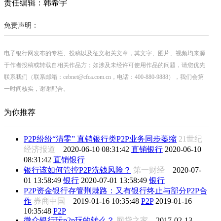
责任编辑：韩希宇
免责声明：
电子银行网发布的专栏、投稿以及征文相关文章，其文字、图片、视频均来源
于作者投稿或转载自相关作品方；如涉及未经许可使用作品的问题，请您优先
联系我们（联系邮箱：cebnet@cfca.com.cn，电话：400-880-9888），我们会第
一时间核实，谢谢配合。
为你推荐
P2P纷纷“清零” 直销银行类P2P业务同步萎缩
21世纪
经济报道
2020-06-10 08:31:42
直销银行
2020-06-10
08:31:42
直销银行
银行该如何管控P2P洗钱风险？
第一财经
2020-07-
01 13:58:49
银行
2020-07-01 13:58:49
银行
P2P资金银行存管荆棘路：又有银行终止与部分P2P合
作
券商中国
2019-01-16 10:35:48
P2P
2019-01-16
10:35:48
P2P
微众银行玩p2p玩的转么？
网贷之家
2017-02-13