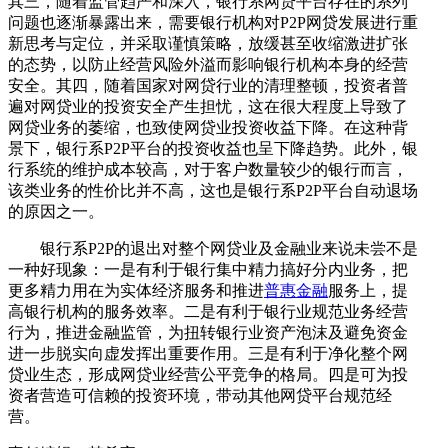
其三，随着监管趋严和深入，银行系网贷平台存在的系列
问题也逐渐暴露出来，需要银行机构对P2P网贷发展进行重
新思考与定位，并采取谨慎策略，放缓甚至收缩激进扩张
的态势，以防止经营风险外溢而影响银行机构本身的经营
安全。其四，随着国家对网贷行业的清理整顿，投资者普
遍对网贷业的投资安全产生担忧，这在很大程度上导致了
网贷业务的萎缩，也致使网贷业投资收益下降。在这种背
景下，银行系P2P平台的投资收益也呈下降趋势。此外，银
行系统的维护成本较高，对于客户数量较少的银行而言，
该类业务的性价比并不高，这也是银行系P2P平台自动退场
的原因之一。
银行系P2P的退出对整个网贷业及金融业来说未尝不是
一种好现象：一是有利于银行集中精力搞好分内业务，把
更多精力用在为实体经济服务和推进
普惠金融
服务上，提
高银行机构的服务效率。二是有利于银行业规范业务经营
行为，推进金融监管，为扭转银行业资产泡沫及避免资金
进一步脱实向虚发挥出重要作用。三是有利于净化整个网
贷业生态，形成网贷业经营公平竞争的格局。四是可为投
资者营造可信赖的投资环境，带动其他网贷平台规范经
营。