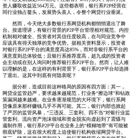
资人赚取收益近564万元。这些都表明，银行系P2P经营在
同行业独占鳌头，发展势头喜人，令整个网贷行业垂涎。
然而，今天绝大多数银行系网贷机构都悄悄退出了舞
台。按道理讲，有银行背景的P2P平台管理相对规范、内控
机制相对健全、投资者对其信任度较高，在与同业竞争中
应该具有得天独厚的竞争优势。据相关资料显示，投资者
对银行系P2P平台的满意度高达85%，而对非银行系平台的
满意度则总体较低；且银行系推荐度高，超九成的投资者
会主动或在别人询问时推荐银行系P2P平台。然而，让人难
以理解的是，在这样的有利背景下，银行系P2P平台却选择
了退出。这其中到底有何隐衷呢？
据分析，造成目前这种格局的原因有四方面：其一，
网贷业监管趋严，要求越来越规范，打业务“擦边球”和钻政
策漏洞越来越难。在业务逐渐规范的大环境下，银行系网
贷像原来那样赚钱几乎不再可能。其二，银行内部也掀起
了严厉的监管风暴，“三违反、三套利、四不当”对银行业监
管套利、流向资产泡沫领域和资金脱实向虚起到了震慑与
遏制作用，银行系P2P平台在业务上的“模糊地带”有可能被
彻底铲除，这在很大程度上迫使银行机构收缩网贷平台。