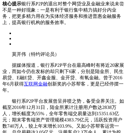
核心提示
银行系P2P的退出对整个网贷业及金融业来说未尝
不是一种好现象：一是有利于银行集中精力搞好分内业
务，把更多精力用在为实体经济服务和推进普惠金融服务
上，提高银行机构的服务效率。
莫开伟（特约评论员）
据媒体报道，银行系P2P平台在最高峰时有将近20家展
业，而如今仍在发标的却只剩下6家，分别是陆金所、民生
易贷、E融E贷、开鑫金服、金开贷、有氧金融。曾于2016
年6月获得
互联网金融
创新奖的小苏帮客，更是已经停摆一
年。
银行系P2P平台发展曾呈井喷之势，备受业界关注。如
截至2016年12月31日，陆金所累计注册用户数达2838万
人，增长幅度为55%，全年零售端交易量达到15351.63亿
元；期末零售端资产管理规模4383.79亿元，活跃投资用户
数740万人，较上年末增长103.9%。又如小苏帮客运营一
年，总交易额达3.05亿元，注册客户2.3万余人，累计为投