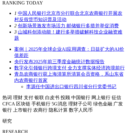
RANKING TODAY
1
中国人民银行北京市分行联合北京农商银行开展农
村反假货币知识普及活动
2
创新场景激发市场活力 邮储银行多措并举促消费
3
山城科创添动能！建行多举措破解科技企业融资难
题
案例｜2025年全球企业AI应用调查：日益扩大的AI价
值差距
央行发布2025年前三季度金融统计数据报告
数字化引领银行跨境支付 全力支撑实体经济跨境前行
青岛农商银行获上海清算所清算会员资格，系山东省
内农商银行首家
李源任中国进出口银行四川省分行党委书记
热词
理财
支付
银联
白皮书
投顾
中国银行
网上银行
征信
CFCA
区块链
手机银行
5G消息
理财子公司
绿色金融
广发
银行
上市银行
农商行
隐私计算
数字人民币
研究
RESEARCH