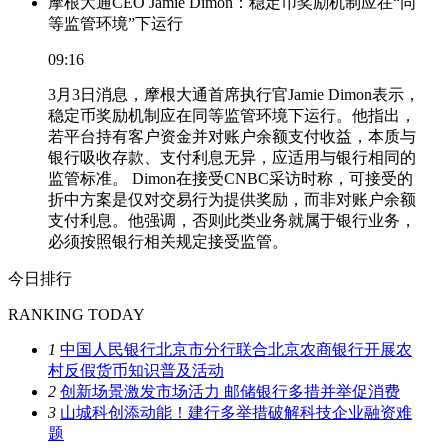
摩根大通CEO Jamie Dimon：稳定币奖励机制应在“同
等监管环境”下运行
09:16
3月3日消息，摩根大通首席执行官Jamie Dimon表示，
稳定币奖励机制应在同等监管环境下运行。他指出，
若平台持有客户资金并对账户余额支付收益，本质与
银行吸收存款、支付利息无异，应适用与银行相同的
监管标准。 Dimon在接受CNBC采访时称，可接受的
折中方案是仅对交易行为提供奖励，而非对账户余额
支付利息。他强调，否则此类业务就属于银行业务，
必须按照银行相关规定接受监管。
今日排行
RANKING TODAY
1
中国人民银行北京市分行联合北京农商银行开展农
村反假货币知识普及活动
2
创新场景激发市场活力 邮储银行多措并举促消费
3
山城科创添动能！建行多举措破解科技企业融资难
题