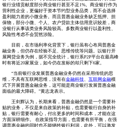
银行业绩贡献度部分商业银行甚至不足1%。商业银行作为
营利性企业，更偏好于资本节约型业务品类，而不会选择
盈利能力差的小微业务。而且普惠金融业务缺乏抵押、担
保物，部分小微、个人、农户贷款主体信用意识较差，商
业银行从事该类业务风险较高。多数商业银行以盈利性、
风险性考虑不会贸然涉险。
目前，在市场利率化背景下，银行虽有心布局普惠金
融业务，但仍存在经验不足、思维传统等问题。以银行开
展网贷业务为例，据不完全统计，银行系P2P平台在最高峰
时有将近20家展业，如今仍在发标的却只剩下6家。
“当前银行业发展普惠金融业务仍然在采用传统的思
维，不具有互联网思维，没有在
金融科技
、
互联网金融
模
式下开展普惠金融业务，这可能是商业银行发展普惠金融
面临的最大障碍。”黄志龙表示。
王剑辉认为，长期来看，普惠金融仍然是一个需要补
贴的业务，不仅是来自政策的补贴，也需要银行自身的补
贴，银行需要有耐心，付出更多的时间和成本，才能在这
方面深耕细作。 在政策指导方面，也需要有所平衡，在强
调普惠金融的同时也不能牺牲银行利润，此外，可以激发