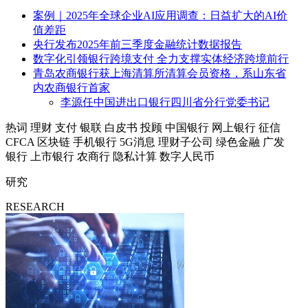
案例｜2025年全球企业AI应用调查：日益扩大的AI价
值差距
央行发布2025年前三季度金融统计数据报告
数字化引领银行跨境支付 全力支撑实体经济跨境前行
青岛农商银行获上海清算所清算会员资格，系山东省
内农商银行首家
李源任中国进出口银行四川省分行党委书记
热词
理财
支付
银联
白皮书
投顾
中国银行
网上银行
征信
CFCA
区块链
手机银行
5G消息
理财子公司
绿色金融
广发
银行
上市银行
农商行
隐私计算
数字人民币
研究
RESEARCH