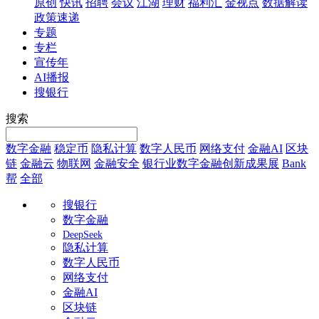
原创
快讯
招聘
会议
江湖
理财
福利汇
金视点
数据解读
政策速递
专题
专栏
宣传年
AI播报
搜银行
搜索
数字金融
稳定币
隐私计算
数字人民币
网络支付
金融AI
区块
链
金融云
物联网
金融安全
银行业数字金融创新成果展
Bank
帮
全部
搜银行
数字金融
DeepSeek
隐私计算
数字人民币
网络支付
金融AI
区块链