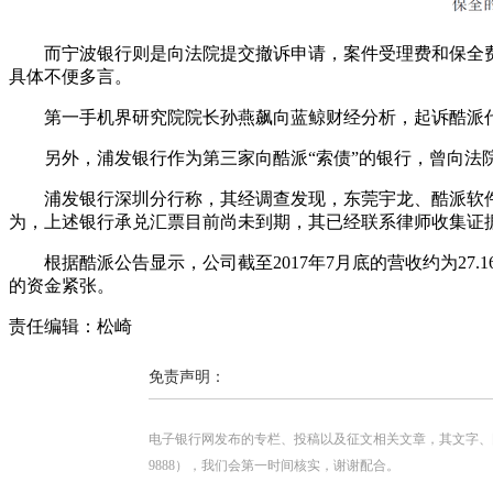
而宁波银行则是向法院提交撤诉申请，案件受理费和保全费
具体不便多言。
第一手机界研究院院长孙燕飙向蓝鲸财经分析，起诉酷派代
另外，浦发银行作为第三家向酷派“索债”的银行，曾向法院提
浦发银行深圳分行称，其经调查发现，东莞宇龙、酷派软件
为，上述银行承兑汇票目前尚未到期，其已经联系律师收集证
根据酷派公告显示，公司截至2017年7月底的营收约为27.
的资金紧张。
责任编辑：松崎
免责声明：
电子银行网发布的专栏、投稿以及征文相关文章，其文字、图片、视
9888），我们会第一时间核实，谢谢配合。