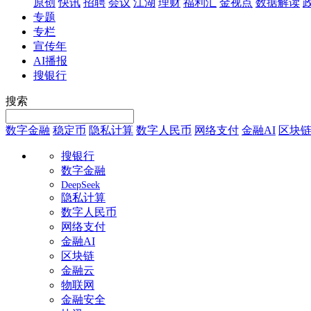
原创
快讯
招聘
会议
江湖
理财
福利汇
金视点
数据解读
专题
专栏
宣传年
AI播报
搜银行
搜索
数字金融
稳定币
隐私计算
数字人民币
网络支付
金融AI
区块
搜银行
数字金融
DeepSeek
隐私计算
数字人民币
网络支付
金融AI
区块链
金融云
物联网
金融安全