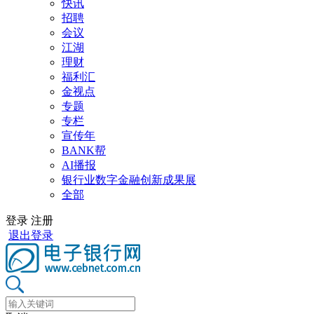
快讯
招聘
会议
江湖
理财
福利汇
金视点
专题
专栏
宣传年
BANK帮
AI播报
银行业数字金融创新成果展
全部
登录
注册
退出登录