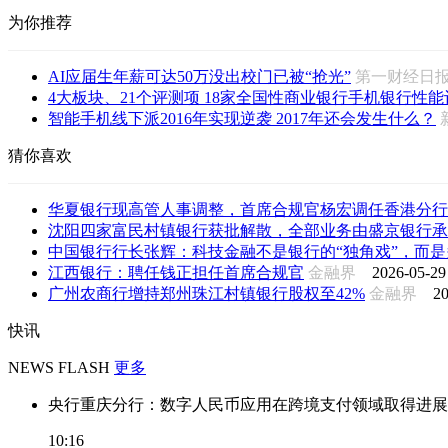
为你推荐
AI应届生年薪可达50万没出校门已被“抢光”
第一财经
4大板块、21个评测项 18家全国性商业银行手机银行性能评
智能手机线下派2016年实现逆袭 2017年还会发生什么？
猜你喜欢
华夏银行现高管人事调整，首席合规官杨宏调任香港分行
沈阳四家富民村镇银行获批解散，全部业务由盛京银行承
中国银行行长张辉：科技金融不是银行的“独角戏”，而是多
江西银行：聘任钱正担任首席合规官
金融界
2026-05-29
广州农商行增持郑州珠江村镇银行股权至42%
金融界
20
快讯
NEWS FLASH
更多
央行重庆分行：数字人民币应用在跨境支付领域取得进展
10:16