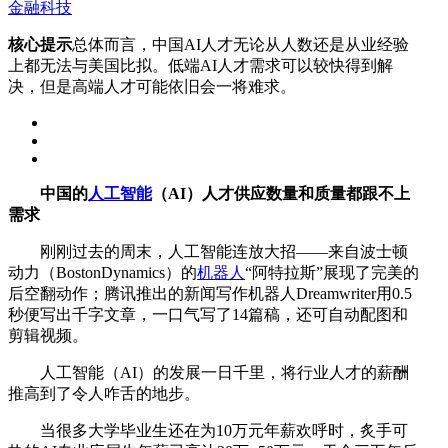
金融科技
核心提示
总体而言，中国AI人才无论从人数还是从业经验
上都无法与美国比拟。低端AI人才需求可以较快得到解
决，但是高端人才可能依旧会一将难求。
中国的
人工智能
（AI）人才供应数量和质量都跟不上
需求
刚刚过去的周末，人工智能连放大招——来自波士顿
动力（BostonDynamics）的
机器人
“阿特拉斯”展现了完美的
后空翻动作；腾讯推出的新闻写作机器人Dreamwriter用0.5
秒便写出千字文章，一口气写了14篇稿，还可自动配图和
剪辑视频。
人工智能（AI）的发展一日千里，将行业人才的薪酬
推高到了令人咋舌的地步。
当很多大学毕业生还在为10万元年薪欢呼时，炙手可