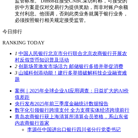
监管标准。 Dimon在接受CNBC采访时称，可接受的
折中方案是仅对交易行为提供奖励，而非对账户余额
支付利息。他强调，否则此类业务就属于银行业务，
必须按照银行相关规定接受监管。
今日排行
RANKING TODAY
1
中国人民银行北京市分行联合北京农商银行开展农
村反假货币知识普及活动
2
创新场景激发市场活力 邮储银行多措并举促消费
3
山城科创添动能！建行多举措破解科技企业融资难
题
案例｜2025年全球企业AI应用调查：日益扩大的AI价
值差距
央行发布2025年前三季度金融统计数据报告
数字化引领银行跨境支付 全力支撑实体经济跨境前行
青岛农商银行获上海清算所清算会员资格，系山东省
内农商银行首家
李源任中国进出口银行四川省分行党委书记