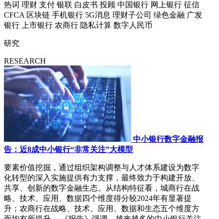
热词
理财
支付
银联
白皮书
投顾
中国银行
网上银行
征信
CFCA
区块链
手机银行
5G消息
理财子公司
绿色金融
广发
银行
上市银行
农商行
隐私计算
数字人民币
研究
RESEARCH
中小银行数字金融报
告：近8成中小银行“非常关注”大模型
要素价值挖掘，通过组织架构调整与人才体系建设为数字
化转型的深入实施提供有力支撑，最终致力于构建开放、
共享、创新的数字金融生态。从结构特征看，城商行在战
略、技术、应用、数据四个维度得分较2024年有显著提
升；农商行在战略、技术、应用、数据和生态五个维度方
面均有所提升。 《报告》强调，越来越多的中小银行关注