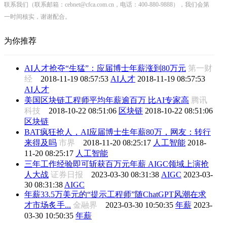
联系我们（联系邮箱：cebnet@cfca.com.cn，电话：400-880-9888），我们会第
一时间核实，谢谢配合。
为你推荐
AI人才抢夺“生猛”：应届博士年薪涨到80万元
第一财
经
2018-11-19 08:57:53
AI人才
2018-11-19 08:57:53
AI人才
美国区块链工程师平均年薪逾百万 比AI专家高
腾讯
科技
2018-10-22 08:51:06
区块链
2018-10-22 08:51:06
区块链
BAT疯狂抢人，AI应届博士生年薪80万，网友：转行
来得及吗
市界
2018-11-20 08:25:17
人工智能
2018-
11-20 08:25:17
人工智能
三年工作经验即可斩获百万元年薪 AIGC领域上演抢
人大战
证券日报
2023-03-30 08:31:38
AIGC
2023-03-
30 08:31:38
AIGC
年薪33.5万美元的“提示工程师”随ChatGPT风潮在求
才市场炙手...
金融界
2023-03-30 10:50:35
年薪
2023-
03-30 10:50:35
年薪