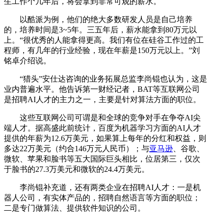
生工作个几年后，将会拿到非常可观的薪水。
以酷派为例，他们的绝大多数研发人员是自己培养
的，培养时间是3~5年。三五年后，薪水能拿到80万元以
上。“很优秀的人能拿得更高。我们有位在硅谷工作过的工
程师，有几年的行业经验，现在年薪是150万元以上。”刘
铭卓介绍说。
“猎头”安仕达咨询的业务拓展总监李尚锟也认为，这是
业内普遍水平。他告诉第一财经记者，BAT等互联网公司
是招聘AI人才的主力之一，主要是针对算法方面的职位。
这些互联网公司可谓是和全球的竞争对手在争夺AI尖
端人才。据高盛此前统计，百度为机器学习方面的AI人才
提供的年薪为12.6万美元，如果算上每年的分红和权益，则
多达22万美元（约合146万元人民币）；与
亚马逊
、谷歌、
微软、苹果和脸书等五大国际巨头相比，位居第三，仅次
于脸书的27.3万美元和微软的24.4万美元。
李尚锟补充道，还有两类企业在招聘AI人才：一是机
器人公司，有实体产品的，招聘自然语言等方面的职位；
二是专门做算法、提供软件知识的公司。