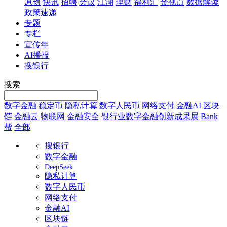
原创
快讯
招聘
会议
江湖
理财
福利汇
金视点
数据解读
政策速递
专题
专栏
宣传年
AI播报
搜银行
搜索
数字金融
稳定币
隐私计算
数字人民币
网络支付
金融AI
区块
链
金融云
物联网
金融安全
银行业数字金融创新成果展
Bank
帮
全部
搜银行
数字金融
DeepSeek
隐私计算
数字人民币
网络支付
金融AI
区块链