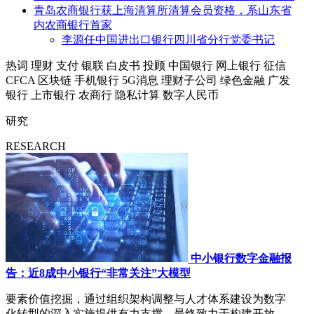
青岛农商银行获上海清算所清算会员资格，系山东省
内农商银行首家
李源任中国进出口银行四川省分行党委书记
热词
理财
支付
银联
白皮书
投顾
中国银行
网上银行
征信
CFCA
区块链
手机银行
5G消息
理财子公司
绿色金融
广发
银行
上市银行
农商行
隐私计算
数字人民币
研究
RESEARCH
中小银行数字金融报
告：近8成中小银行“非常关注”大模型
要素价值挖掘，通过组织架构调整与人才体系建设为数字
化转型的深入实施提供有力支撑，最终致力于构建开放、