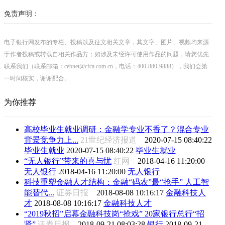
免责声明：
电子银行网发布的专栏、投稿以及征文相关文章，其文字、图片、视频均来源
于作者投稿或转载自相关作品方；如涉及未经许可使用作品的问题，请您优先
联系我们（联系邮箱：cebnet@cfca.com.cn，电话：400-880-9888），我们会第
一时间核实，谢谢配合。
为你推荐
高校毕业生就业调研：金融学专业不香了？混合专业
背景竞争力上...
21世纪经济报道
2020-07-15 08:40:22
毕业生就业
2020-07-15 08:40:22
毕业生就业
“无人银行”带来的喜与忧
红网
2018-04-16 11:20:00
无人银行
2018-04-16 11:20:00
无人银行
科技重塑金融人才结构：金融“码农”最“抢手” 人工智
能替代...
证券日报
2018-08-08 10:16:17
金融科技人
才
2018-08-08 10:16:17
金融科技人才
“2019秋招”启幕金融科技岗“抢戏” 20家银行总行“招
贤”
证券日报
2018-09-21 08:03:28
银行
2018-09-21