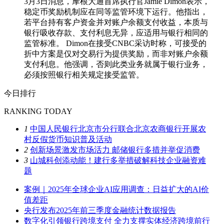
3月3日消息，摩根大通首席执行官Jamie Dimon表示，
稳定币奖励机制应在同等监管环境下运行。他指出，
若平台持有客户资金并对账户余额支付收益，本质与
银行吸收存款、支付利息无异，应适用与银行相同的
监管标准。 Dimon在接受CNBC采访时称，可接受的
折中方案是仅对交易行为提供奖励，而非对账户余额
支付利息。他强调，否则此类业务就属于银行业务，
必须按照银行相关规定接受监管。
今日排行
RANKING TODAY
1
中国人民银行北京市分行联合北京农商银行开展农
村反假货币知识普及活动
2
创新场景激发市场活力 邮储银行多措并举促消费
3
山城科创添动能！建行多举措破解科技企业融资难
题
案例｜2025年全球企业AI应用调查：日益扩大的AI价
值差距
央行发布2025年前三季度金融统计数据报告
数字化引领银行跨境支付 全力支撑实体经济跨境前行