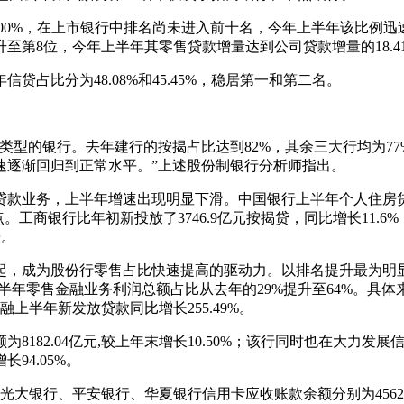
%，在上市银行中排名尚未进入前十名，今年上半年该比例迅速提
至第8位，今年上半年其零售贷款增量达到公司贷款增量的18.4
比分为48.08%和45.45%，稳居第一和第二名。
型的银行。去年建行的按揭占比达到82%，其余三大行均为77
速逐渐回归到正常水平。”上述股份制银行分析师指出。
务，上半年增速出现明显下滑。中国银行上半年个人住房贷款增长
。工商银行比年初新投放了3746.9亿元按揭贷，同比增长11.6%
缓。
，成为股份行零售占比快速提高的驱动力。以排名提升最为明显
成中，上半年零售金融业务利润总额占比从去年的29%提升至64%。
融上半年新发放贷款同比增长255.49%。
2.04亿元,较上年末增长10.50%；该行同时也在大力发展信用
94.05%。
银行、平安银行、华夏银行信用卡应收账款余额分别为4562亿元、3