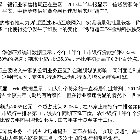
银行业零售格局正在重塑。2017年半年报显示，信贷资源向个
、平安、中信等凭借消费金融迅速发展实现“超车”。
售业务的核心推动力,希望通过移动互联网入口实现场景化批量获客、
线上化使得竞争发生了维度上的变化，“弯道超车”在金融科技快
创证券统计数据显示，今年上半年上市银行贷款扩张7.32%，明
50%的增速；期末个贷占比35.3%，环比年初提高了0.3个百分点
主要收入来源的公司业务正受到金融脱媒的影响，同时面临利差
。这种情况下，零售银行逐渐成为银行收入增长的重要引擎。
Wind数据显示，四大行个贷余额一直稳居行业前列，2017
个贷占比较去年同期均有所增长，但在行业增速明显的情况下，四
为48855亿元，个贷占比为39.06%，在25家上市银行中排
%，在上市银行中排名第11，较去年同期下降三位。农业银行上半年个贷
比较去年同期增长2.46%，由去年第十跌至第十二位。
业务，个贷占比迅速提升，甚至在排名上实现“反超”。其中排
，排名也由去年第六跻身第三名，仅次于招商银行和常熟银行。