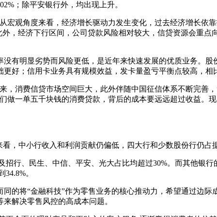
%、34.02%；除平安银行外，均出现上升。
宏观角度来看，经济增长驱动力发生变化，过去经济增长依靠投
此外，经济下行区间，公司贷款风险相对较大，信贷资源会重点
有明显劣势而风险更低，是近年来快速发展的优质业务。股份
础更好；信用卡业务具有规模效益，发卡量盈亏平衡点较高，相
，消费信贷市场空间巨大，此外伴随中国征信体系不断完善，
我们做一单五千块钱的消费贷款，背后的成本要远远超过收益。
看，中小行收入和利润贡献仍偏低，四大行和少数股份行仍占
及招行、民生、中信、平安、光大占比均超过30%。而其他银行的
34.8%。
的将“金融科技”作为零售业务的核心推动力，希望通过边际成
等来解决零售风控的高成本问题。