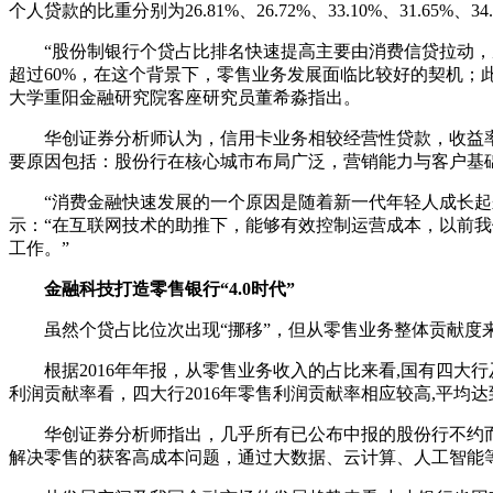
个人贷款的比重分别为26.81%、26.72%、33.10%、31.65
“股份制银行个贷占比排名快速提高主要由消费信贷拉动，从
超过60%，在这个背景下，零售业务发展面临比较好的契机；
大学重阳金融研究院客座研究员董希淼指出。
华创证券分析师认为，信用卡业务相较经营性贷款，收益率没
要原因包括：股份行在核心城市布局广泛，营销能力与客户基
“消费金融快速发展的一个原因是随着新一代年轻人成长起来
示：“在互联网技术的助推下，能够有效控制运营成本，以前
工作。”
金融科技打造零售银行“4.0时代”
虽然个贷占比位次出现“挪移”，但从零售业务整体贡献度来
根据2016年年报，从零售业务收入的占比来看,国有四大行
利润贡献率看，四大行2016年零售利润贡献率相应较高,平均达到
华创证券分析师指出，几乎所有已公布中报的股份行不约而同
解决零售的获客高成本问题，通过大数据、云计算、人工智能