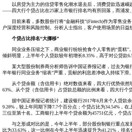
以房贷为主力的信贷零售化潮水退去后，消费贷款迅速崛起，
——四大行个贷占比在25家上市银行排名均有所回落，而浦发
目前来看，多数股份行将“金融科技”(Fintech)作为零
户深度经营和风险控制。分析人士指出，客户使用场景的日益
个贷占比排名“大挪移”
同业业务压缩之下，商业银行纷纷抢食个人零售的“蛋糕”。华
倾斜明显，上半年个人贷款较年初增长8.35%，高于对公贷款6.
某大型股份制券商分析师告诉中国证券报记者，过去为银行
半年银行同业业务“缩表”严重，贡献的利息差净收入持续下滑
从个贷余额（含信用卡）绝对数值来看，四大行优势依然明显。
63%。从个贷（含信用卡）占贷款总额的比例来看，四大行
据中国证券报记者统计，建设银行2017年6月末个人贷款余额
9.28%，较上年同期下降7.7个百分点；个贷占比为34.54
三位至第十名。工商银行上半年个贷余额为45751亿元，个贷占
与之形成对比的是，今年上半年，部分股份制银行重点发展零售
比为33.63%，这一比例在今年上半年迅速提升为41.21%