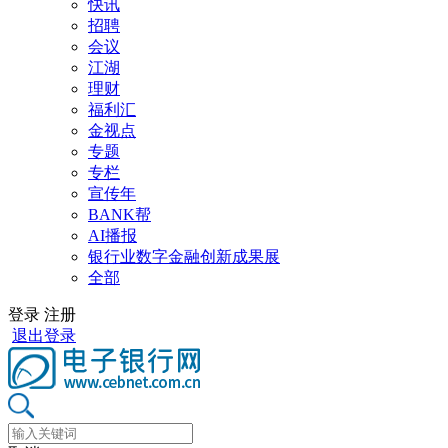
快讯
招聘
会议
江湖
理财
福利汇
金视点
专题
专栏
宣传年
BANK帮
AI播报
银行业数字金融创新成果展
全部
登录
注册
退出登录