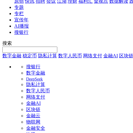
原创
快讯
招聘
会议
江湖
理财
福利汇
金视点
数据解读
专题
专栏
宣传年
AI播报
搜银行
搜索
数字金融
稳定币
隐私计算
数字人民币
网络支付
金融AI
区块
搜银行
数字金融
DeepSeek
隐私计算
数字人民币
网络支付
金融AI
区块链
金融云
物联网
金融安全