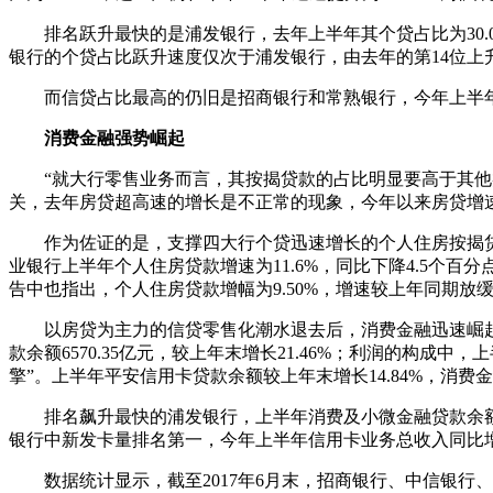
排名跃升最快的是浦发银行，去年上半年其个贷占比为30.00
银行的个贷占比跃升速度仅次于浦发银行，由去年的第14位上升
而信贷占比最高的仍旧是招商银行和常熟银行，今年上半年信贷占
消费金融强势崛起
“就大行零售业务而言，其按揭贷款的占比明显要高于其他类
关，去年房贷超高速的增长是不正常的现象，今年以来房贷增
作为佐证的是，支撑四大行个贷迅速增长的个人住房按揭贷款业
业银行上半年个人住房贷款增速为11.6%，同比下降4.5个百分点
告中也指出，个人住房贷款增幅为9.50%，增速较上年同期放
以房贷为主力的信贷零售化潮水退去后，消费金融迅速崛起
款余额6570.35亿元，较上年末增长21.46%；利润的构
擎”。上半年平安信用卡贷款余额较上年末增长14.84%，消费金
排名飙升最快的浦发银行，上半年消费及小微金融贷款余额为818
银行中新发卡量排名第一，今年上半年信用卡业务总收入同比增长
数据统计显示，截至2017年6月末，招商银行、中信银行、光大