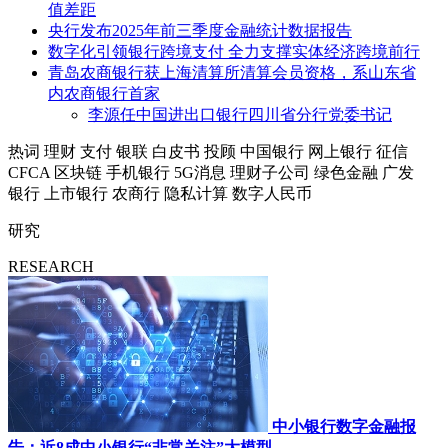
值差距
央行发布2025年前三季度金融统计数据报告
数字化引领银行跨境支付 全力支撑实体经济跨境前行
青岛农商银行获上海清算所清算会员资格，系山东省
内农商银行首家
李源任中国进出口银行四川省分行党委书记
热词
理财
支付
银联
白皮书
投顾
中国银行
网上银行
征信
CFCA
区块链
手机银行
5G消息
理财子公司
绿色金融
广发
银行
上市银行
农商行
隐私计算
数字人民币
研究
RESEARCH
中小银行数字金融报
告：近8成中小银行“非常关注”大模型