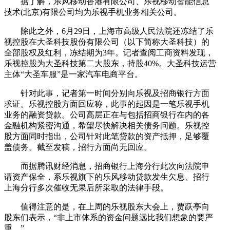
据了解，乐风移动香港有限公司、乐视移动智能信息
技术(北京)有限公司均为乐视手机业务相关公司。
除此之外，6月29日，上海市高级人民法院还冻结了乐
视控股在大圣科技股份有限公司（以下简称大圣科技）的
全部股权及红利，冻结期为3年。记者查阅工商资料发现，
乐视控股为大圣科技第二大股东，持股40%。大圣科技运营
主体“大圣车服”是一家汽车电商平台。
针对此事，记者第一时间分别向乐视及招商银行方面
求证。乐视控股方面回应称，此事的起因是一笔乐视手机
业务的融资贷款。公司高层正在与包括招商银行在内的各
金融机构紧密沟通，希望尽快解决相关债务问题。乐视控
股方面同时指出，公司针对此笔贷款的资产抵押，足够覆
盖债务。截至发稿，招行方面尚无回应。
而据腾讯财经消息，招商银行上海分行此次向法院申
请资产保全，系乐视旗下的乐风移动贷款发生欠息、招行
上海分行多次催收无果后所采取的法律手段。
值得注意的是，在上周的乐视股东大会上，贾跃亭向
股东们表示，“非上市体系的资金问题远比我们想象的要严
重。”