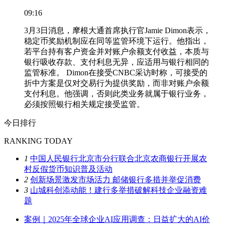
09:16
3月3日消息，摩根大通首席执行官Jamie Dimon表示，
稳定币奖励机制应在同等监管环境下运行。他指出，
若平台持有客户资金并对账户余额支付收益，本质与
银行吸收存款、支付利息无异，应适用与银行相同的
监管标准。 Dimon在接受CNBC采访时称，可接受的
折中方案是仅对交易行为提供奖励，而非对账户余额
支付利息。他强调，否则此类业务就属于银行业务，
必须按照银行相关规定接受监管。
今日排行
RANKING TODAY
1
中国人民银行北京市分行联合北京农商银行开展农
村反假货币知识普及活动
2
创新场景激发市场活力 邮储银行多措并举促消费
3
山城科创添动能！建行多举措破解科技企业融资难
题
案例｜2025年全球企业AI应用调查：日益扩大的AI价