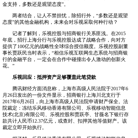
金支持，多数还是观望态度”。
两者结合，让人不禁担忧，除招行外，“多数还是观望
态度”的其他金融机构，未来会对乐视采取何种行动？
记者了解到，乐视控股与招商银行关系匪浅。在2015
年底，招行上海分行与乐视控股达成了战略合作，向对方
提供了100亿元的战略性全球综合授信额度。乐视控股副董
事长贾跃民当时表示，“相信乐视互联网生态系统与招商银
行的金融平台，一定会在合作中碰撞出令人激动的创新火
花。”
乐视回应：抵押资产足够覆盖此笔贷款
腾讯财经方面消息称，上海市高级人民法院于2017年6
月26日发出的一份文件显示，招商银行上海川北支行于
2017年6月26日，向上海市高级人民法院申请财产保全。法
院裁定：冻结乐风移动香港有限公司、乐视移动智能信息
技术(北京)有限公司、乐视控股和贾跃亭、甘薇名下银行存
款共计人民币12.37亿元，或查封、扣押其他等值财产。该
裁定立即开始执行。