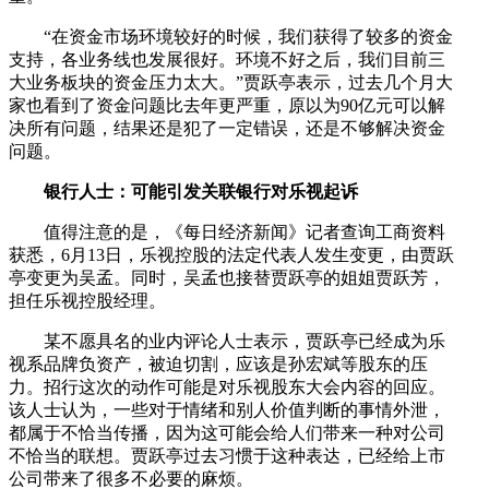
“在资金市场环境较好的时候，我们获得了较多的资金
支持，各业务线也发展很好。环境不好之后，我们目前三
大业务板块的资金压力太大。”贾跃亭表示，过去几个月大
家也看到了资金问题比去年更严重，原以为90亿元可以解
决所有问题，结果还是犯了一定错误，还是不够解决资金
问题。
银行人士：可能引发关联银行对乐视起诉
值得注意的是，《每日经济新闻》记者查询工商资料
获悉，6月13日，乐视控股的法定代表人发生变更，由贾跃
亭变更为吴孟。同时，吴孟也接替贾跃亭的姐姐贾跃芳，
担任乐视控股经理。
某不愿具名的业内评论人士表示，贾跃亭已经成为乐
视系品牌负资产，被迫切割，应该是孙宏斌等股东的压
力。招行这次的动作可能是对乐视股东大会内容的回应。
该人士认为，一些对于情绪和别人价值判断的事情外泄，
都属于不恰当传播，因为这可能会给人们带来一种对公司
不恰当的联想。贾跃亭过去习惯于这种表达，已经给上市
公司带来了很多不必要的麻烦。