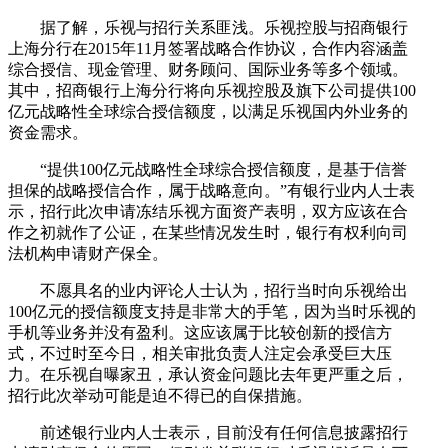
据了解，乐视与招行关系匪浅。乐视控股与招商银行
上海分行在2015年11月签署战略合作协议，合作内容涵盖
综合授信、现金管理、财务顾问、国际业务等多个领域。
其中，招商银行上海分行将向乐视控股及旗下公司提供100
亿元战略性全球综合授信额度，以满足乐视国内外业务的
资金需求。
“提供100亿元战略性全球综合授信额度，是基于信誉
担保的战略授信合作，属于战略意向。”有银行业内人士表
示，招行此次申请冻结乐视方面资产表明，双方应该在合
作之初就作了公证，在某些情况发生时，银行有权利向司
法机构申请财产保全。
不愿具名的业内评论人士认为，招行当时向乐视给出
100亿元的授信额度支持是非常大的手笔，因为当时乐视的
手机等业务并没有盈利。这应该属于比较创新的授信方
式，不过时至今日，相关审批负责人注定会承受巨大压
力。在乐视自曝家丑，承认资金问题比去年更严重之后，
招行此次举动可能是迫不得已的自保措施。
前述银行业内人士表示，目前没有任何信息披露招行