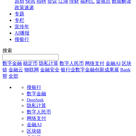
原创
快讯
招聘
会议
江湖
理财
福利汇
金视点
数据解读
政策速递
专题
专栏
宣传年
AI播报
搜银行
搜索
数字金融
稳定币
隐私计算
数字人民币
网络支付
金融AI
区块
链
金融云
物联网
金融安全
银行业数字金融创新成果展
Bank
帮
全部
搜银行
数字金融
DeepSeek
隐私计算
数字人民币
网络支付
金融AI
区块链