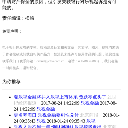
申请财产保全的原因，但引发关联银行对乐视起诉是有可
能的。
责任编辑：松崎
免责声明：
电子银行网发布的专栏、投稿以及征文相关文章，其文字、图片、视频均来源
于作者投稿或转载自相关作品方；如涉及未经许可使用作品的问题，请您优先
联系我们（联系邮箱：cebnet@cfca.com.cn，电话：400-880-9888），我们会第
一时间核实，谢谢配合。
为你推荐
曝乐视金融将并入乐视上市体系 贾跃亭点头了
21世
纪经济报道
2017-08-24 14:22:09
乐视金融
2017-08-
24 14:22:09
乐视金融
更名夸海口 乐视金融要刚性兑付
北京商报
2018-01-
24 09:35:43
乐视
2018-01-24 09:35:43
乐视
乐视入股不到一年 懒财网确认乐视控股退出
北京商