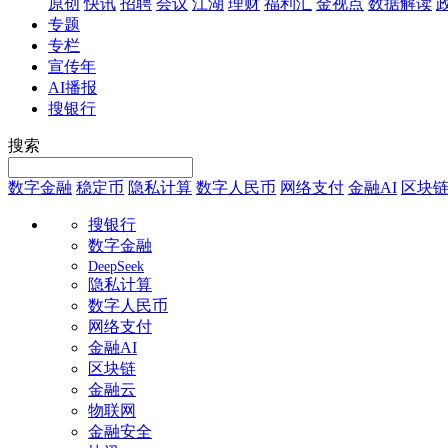
原创
快讯
招聘
会议
江湖
理财
福利汇
金视点
数据解读
专题
专栏
宣传年
AI播报
搜银行
搜索
数字金融
稳定币
隐私计算
数字人民币
网络支付
金融AI
区块
搜银行
数字金融
DeepSeek
隐私计算
数字人民币
网络支付
金融AI
区块链
金融云
物联网
金融安全