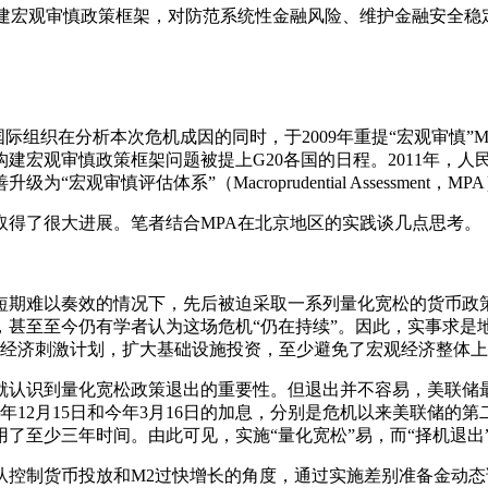
建宏观审慎政策框架，对防范系统性金融风险、维护金融安全稳
分析本次危机成因的同时，于2009年重提“宏观审慎”Macropru
宏观审慎政策框架问题被提上G20各国的日程。2011年，人
审慎评估体系”（Macroprudential Assessment，MP
取得了很大进展。笔者结合MPA在北京地区的实践谈几点思考。
短期难以奏效的情况下，先后被迫采取一系列量化宽松的货币政
，甚至至今仍有学者认为这场危机“仍在持续”。因此，实事求是
经济刺激计划，扩大基础设施投资，至少避免了宏观经济整体上
到量化宽松政策退出的重要性。但退出并不容易，美联储最为典型。
016年12月15日和今年3月16日的加息，分别是危机以来美联
了至少三年时间。由此可见，实施“量化宽松”易，而“择机退出
从控制货币投放和M2过快增长的角度，通过实施差别准备金动