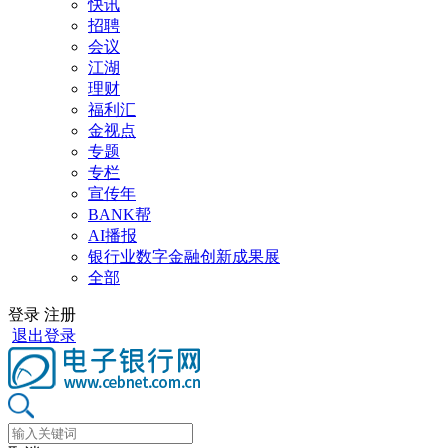
快讯
招聘
会议
江湖
理财
福利汇
金视点
专题
专栏
宣传年
BANK帮
AI播报
银行业数字金融创新成果展
全部
登录
注册
退出登录