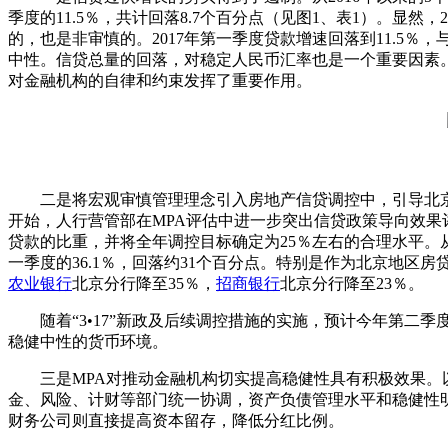
季度的11.5％，共计回落8.7个百分点（见图1、表1）。显然，20
的，也是非审慎的。2017年第一季度贷款增速回落到11.5
中性。信贷总量的回落，对稳定人民币汇率也是一个重要因素。
对金融机构的自律和约束发挥了重要作用。
二是将宏观审慎管理理念引入房地产信贷调控中，引导北京地区
开始，人行营管部在MPA评估中进一步突出信贷政策导向效
贷款的比重，并将全年调控目标确定为25％左右的合理水平。从实
一季度的36.1％，回落约31个百分点。特别是作为北京地区
农业银行
北京分行降至35％，
招商银行
北京分行降至23％。
随着“3•17”新政及后续调控措施的实施，预计今年第二季
稳健中性的货币环境。
三是MPA对推动金融机构切实提高稳健性具有积极效果。以
金、风险、计财等部门统一协调，资产负债管理水平和稳健性
财务公司则直接提高资本留存，降低分红比例。