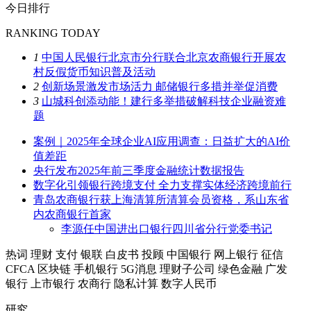
今日排行
RANKING TODAY
1
中国人民银行北京市分行联合北京农商银行开展农
村反假货币知识普及活动
2
创新场景激发市场活力 邮储银行多措并举促消费
3
山城科创添动能！建行多举措破解科技企业融资难
题
案例｜2025年全球企业AI应用调查：日益扩大的AI价
值差距
央行发布2025年前三季度金融统计数据报告
数字化引领银行跨境支付 全力支撑实体经济跨境前行
青岛农商银行获上海清算所清算会员资格，系山东省
内农商银行首家
李源任中国进出口银行四川省分行党委书记
热词
理财
支付
银联
白皮书
投顾
中国银行
网上银行
征信
CFCA
区块链
手机银行
5G消息
理财子公司
绿色金融
广发
银行
上市银行
农商行
隐私计算
数字人民币
研究