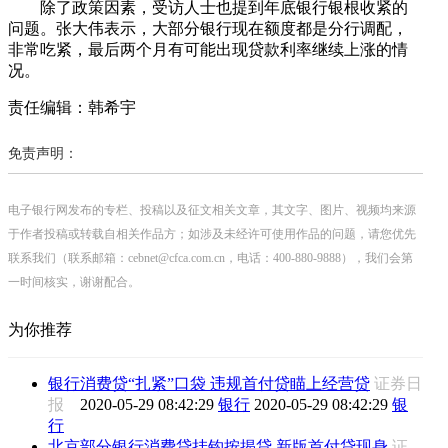
除了政策因素，受访人士也提到年底银行银根收紧的
问题。张大伟表示，大部分银行现在额度都是分行调配，
非常吃紧，最后两个月有可能出现贷款利率继续上涨的情
况。
责任编辑：韩希宇
免责声明：
电子银行网发布的专栏、投稿以及征文相关文章，其文字、图片、视频均来源
于作者投稿或转载自相关作品方；如涉及未经许可使用作品的问题，请您优先
联系我们（联系邮箱：cebnet@cfca.com.cn，电话：400-880-9888），我们会第
一时间核实，谢谢配合。
为你推荐
银行消费贷“扎紧”口袋 违规首付贷瞄上经营贷
证券日
报
2020-05-29 08:42:29
银行
2020-05-29 08:42:29
银
行
北京部分银行消费贷挂钩按揭贷 新版首付贷现身
证