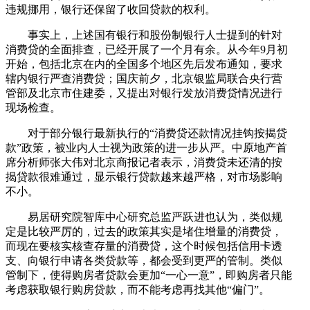
违规挪用，银行还保留了收回贷款的权利。
事实上，上述国有银行和股份制银行人士提到的针对
消费贷的全面排查，已经开展了一个月有余。从今年9月初
开始，包括北京在内的全国多个地区先后发布通知，要求
辖内银行严查消费贷；国庆前夕，北京银监局联合央行营
管部及北京市住建委，又提出对银行发放消费贷情况进行
现场检查。
对于部分银行最新执行的“消费贷还款情况挂钩按揭贷
款”政策，被业内人士视为政策的进一步从严。中原地产首
席分析师张大伟对北京商报记者表示，消费贷未还清的按
揭贷款很难通过，显示银行贷款越来越严格，对市场影响
不小。
易居研究院智库中心研究总监严跃进也认为，类似规
定是比较严厉的，过去的政策其实是堵住增量的消费贷，
而现在要核实核查存量的消费贷，这个时候包括信用卡透
支、向银行申请各类贷款等，都会受到更严的管制。类似
管制下，使得购房者贷款会更加“一心一意”，即购房者只能
考虑获取银行购房贷款，而不能考虑再找其他“偏门”。