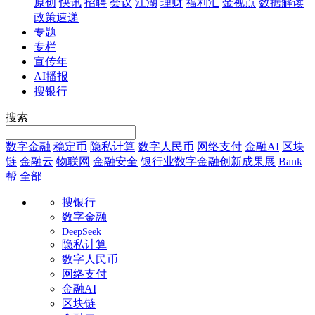
原创
快讯
招聘
会议
江湖
理财
福利汇
金视点
数据解读
政策速递
专题
专栏
宣传年
AI播报
搜银行
搜索
数字金融
稳定币
隐私计算
数字人民币
网络支付
金融AI
区块
链
金融云
物联网
金融安全
银行业数字金融创新成果展
Bank
帮
全部
搜银行
数字金融
DeepSeek
隐私计算
数字人民币
网络支付
金融AI
区块链