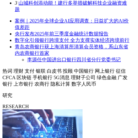
3
山城科创添动能！建行多举措破解科技企业融资难
题
案例｜2025年全球企业AI应用调查：日益扩大的AI价
值差距
央行发布2025年前三季度金融统计数据报告
数字化引领银行跨境支付 全力支撑实体经济跨境前行
青岛农商银行获上海清算所清算会员资格，系山东省
内农商银行首家
李源任中国进出口银行四川省分行党委书记
热词
理财
支付
银联
白皮书
投顾
中国银行
网上银行
征信
CFCA
区块链
手机银行
5G消息
理财子公司
绿色金融
广发
银行
上市银行
农商行
隐私计算
数字人民币
研究
RESEARCH