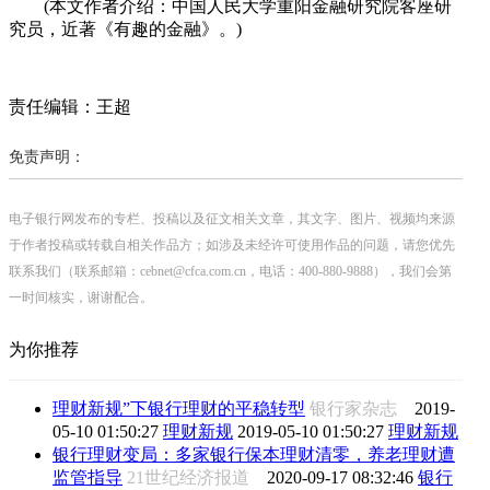
(本文作者介绍：中国人民大学重阳金融研究院客座研
究员，近著《有趣的金融》。)
责任编辑：王超
免责声明：
电子银行网发布的专栏、投稿以及征文相关文章，其文字、图片、视频均来源
于作者投稿或转载自相关作品方；如涉及未经许可使用作品的问题，请您优先
联系我们（联系邮箱：cebnet@cfca.com.cn，电话：400-880-9888），我们会第
一时间核实，谢谢配合。
为你推荐
理财新规”下银行理财的平稳转型
银行家杂志
2019-
05-10 01:50:27
理财新规
2019-05-10 01:50:27
理财新规
银行理财变局：多家银行保本理财清零，养老理财遭
监管指导
21世纪经济报道
2020-09-17 08:32:46
银行