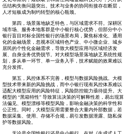
伍结构失衡问题突出。技术与业务的协同衔接存在断层，
人才短板成为制约转型的核心瓶颈。
第四，场景落地缺乏特色，与区域需求不符。深耕区
域市场、服务本地客群是中小银行核心优势，但部分中小
银行盲目对标全国性银行的场景布局，聚焦标准化、通用
化的金融场景，忽视本区域特色产业、中小微企业、城乡
居民的个性化金融需求，导致大模型应用与区域经济发
展、自身业务优势脱节。对大模型场景落地缺乏系统性规
划，多从单一环节、单一业务入手，技术赋能的效果难以
充分发挥。
第五，风控体系不完善，模型与数据风险挑战。大模
型技术带来新的风险挑战，而中小银行现有风控体系难以
适配大模型应用的风险特征，风险防控能力亟待提升。大
模型的 “黑箱特性” 导致算法决策的可解释性差，易出现算
法偏见、模型漂移等模型风险，影响金融决策的科学性和
公正性。同时，大模型应用需要整合大量内外部数据，若
数据采集、使用、存储不合规，易引发数据泄露、隐私保
护等数据风险。
无论是全国性银行还是中小银行，在对《生成式人工