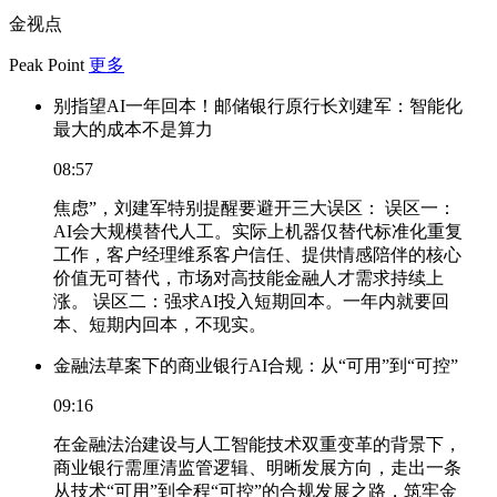
金视点
Peak Point
更多
别指望AI一年回本！邮储银行原行长刘建军：智能化
最大的成本不是算力
08:57
焦虑”，刘建军特别提醒要避开三大误区： 误区一：
AI会大规模替代人工。实际上机器仅替代标准化重复
工作，客户经理维系客户信任、提供情感陪伴的核心
价值无可替代，市场对高技能金融人才需求持续上
涨。 误区二：强求AI投入短期回本。一年内就要回
本、短期内回本，不现实。
金融法草案下的商业银行AI合规：从“可用”到“可控”
09:16
在金融法治建设与人工智能技术双重变革的背景下，
商业银行需厘清监管逻辑、明晰发展方向，走出一条
从技术“可用”到全程“可控”的合规发展之路，筑牢金