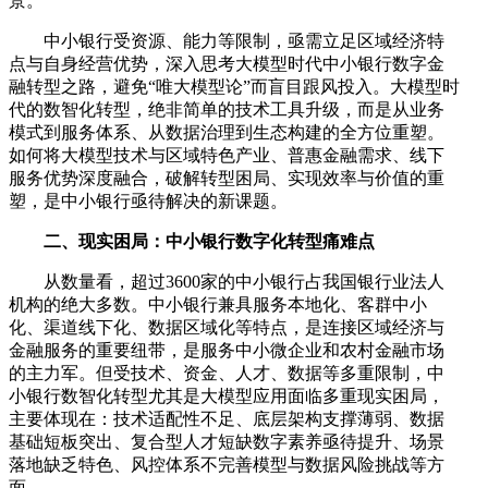
景。
中小银行受资源、能力等限制，亟需立足区域经济特
点与自身经营优势，深入思考大模型时代中小银行数字金
融转型之路，避免“唯大模型论”而盲目跟风投入。大模型时
代的数智化转型，绝非简单的技术工具升级，而是从业务
模式到服务体系、从数据治理到生态构建的全方位重塑。
如何将大模型技术与区域特色产业、普惠金融需求、线下
服务优势深度融合，破解转型困局、实现效率与价值的重
塑，是中小银行亟待解决的新课题。
二、现实困局：中小银行数字化转型痛难点
从数量看，超过3600家的中小银行占我国银行业法人
机构的绝大多数。中小银行兼具服务本地化、客群中小
化、渠道线下化、数据区域化等特点，是连接区域经济与
金融服务的重要纽带，是服务中小微企业和农村金融市场
的主力军。但受技术、资金、人才、数据等多重限制，中
小银行数智化转型尤其是大模型应用面临多重现实困局，
主要体现在：技术适配性不足、底层架构支撑薄弱、数据
基础短板突出、复合型人才短缺数字素养亟待提升、场景
落地缺乏特色、风控体系不完善模型与数据风险挑战等方
面。