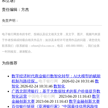
和立场）
责任编辑：方杰
免责声明：
电子银行网发布的专栏、投稿以及征文相关文章，其文字、图片、视频均来源
于作者投稿或转载自相关作品方；如涉及未经许可使用作品的问题，请您优先
联系我们（联系邮箱：cebnet@cfca.com.cn，电话：400-880-9888），我们会第
一时间核实，谢谢配合。
为你推荐
数字经济时代商业银行数智化转型：AI大模型的赋能
机制与路径探...
电子银行网
2026-02-24 10:31:46
数
智化
2026-02-24 10:31:46
数智化
广西北部湾银行：基于大数据技术的客户价值提升数
智化运营
中国电子银行网
2023-04-20 11:16:43
数字
金融创新大赛
2023-04-20 11:16:43
数字金融创新大赛
百信银行斩获《亚洲银行家》“中国最佳信用风险技