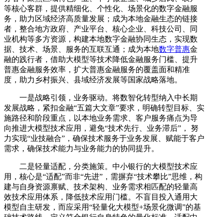
等核心客群，提供精细化、个性化、场景化的数字金融服
务，助力区域经济高质量发展；成为本地金融生态的链接
者，整合地方政府、产业平台、核心企业、科技公司、同
业机构等多方资源，构建本地数字金融协同生态，实现数
据、技术、场景、服务的互联互通；成为本地
数字普惠
金
融的践行者，借助大模型等技术降低金融服务门槛、提升
普惠金融服务效率，扩大普惠金融服务的覆盖面和精准
度，助力乡村振兴、县域经济发展等国家战略落地。
一是战略引领，业务驱动。将数智化转型纳入中长期
发展战略，紧扣金融“五篇大文章”要求，明确转型目标、实
施路径和阶段重点，以本地业务需求、客户服务痛点为导
向推进大模型技术应用，避免“技术先行、业务滞后”， 努
力实现“业技融合”，确保技术服务于业务发展、赋能于客户
需求，确保技术能力与业务能力的协同提升。
二是轻量适配，分类施策。中小银行的大模型技术应
用，核心是“适配”而非“先进”，需摒弃“技术攀比”思维，构
建与自身资源禀赋、技术架构、业务需求相匹配的轻量高
效技术应用体系，降低技术应用门槛。不盲目投入通用大
模型自主研发，而应采用“轻量化大模型+场景化微调”的基