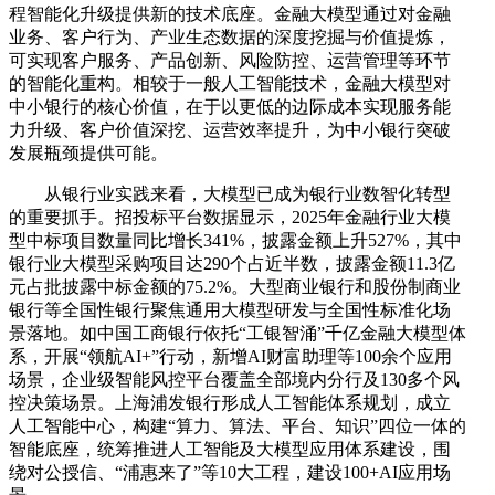
程智能化升级提供新的技术底座。金融大模型通过对金融
业务、客户行为、产业生态数据的深度挖掘与价值提炼，
可实现客户服务、产品创新、风险防控、运营管理等环节
的智能化重构。相较于一般人工智能技术，金融大模型对
中小银行的核心价值，在于以更低的边际成本实现服务能
力升级、客户价值深挖、运营效率提升，为中小银行突破
发展瓶颈提供可能。
从银行业实践来看，大模型已成为银行业数智化转型
的重要抓手。招投标平台数据显示，2025年金融行业大模
型中标项目数量同比增长341%，披露金额上升527%，其中
银行业大模型采购项目达290个占近半数，披露金额11.3亿
元占批披露中标金额的75.2%。大型商业银行和股份制商业
银行等全国性银行聚焦通用大模型研发与全国性标准化场
景落地。如中国工商银行依托“工银智涌”千亿金融大模型体
系，开展“领航AI+”行动，新增AI财富助理等100余个应用
场景，企业级智能风控平台覆盖全部境内分行及130多个风
控决策场景。上海浦发银行形成人工智能体系规划，成立
人工智能中心，构建“算力、算法、平台、知识”四位一体的
智能底座，统筹推进人工智能及大模型应用体系建设，围
绕对公授信、“浦惠来了”等10大工程，建设100+AI应用场