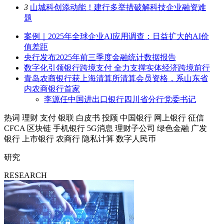
3
山城科创添动能！建行多举措破解科技企业融资难
题
案例｜2025年全球企业AI应用调查：日益扩大的AI价
值差距
央行发布2025年前三季度金融统计数据报告
数字化引领银行跨境支付 全力支撑实体经济跨境前行
青岛农商银行获上海清算所清算会员资格，系山东省
内农商银行首家
李源任中国进出口银行四川省分行党委书记
热词
理财
支付
银联
白皮书
投顾
中国银行
网上银行
征信
CFCA
区块链
手机银行
5G消息
理财子公司
绿色金融
广发
银行
上市银行
农商行
隐私计算
数字人民币
研究
RESEARCH