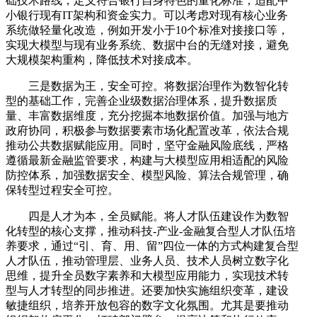
础技术路线，定义符合银行自身特色的量化标准，适配中
小银行现有IT架构和资金实力。可以考虑对现有核心业务
系统做轻量化改造，例如开发小于10个标准对接接口等，
实现大模型与现有业务系统、数据中台的无缝对接，避免
大规模架构重构，降低技术对接成本。
三是数据为王，安全可控。将数据治理作为数智化转
型的基础工作，完善企业级数据治理体系，提升数据质
量、丰富数据维度，充分挖掘本地数据价值。加强与地方
政府协同，积极参与数据要素市场化配置改革，依法合规
推动公共数据赋能应用。同时，坚守金融风险底线，严格
遵循最新金融监管要求，构建与大模型应用相适配的风险
防控体系，加强数据安全、模型风险、算法合规管理，确
保转型过程安全可控。
四是人才为本，全员赋能。将人才队伍建设作为数智
化转型的核心支撑，推动科技-产业-金融复合型人才队伍培
养要求，通过“引、育、用、留”四位一体的方式构建复合型
人才队伍，推动管理层、业务人员、技术人员树立数字化
思维，提升全员数字素养和大模型应用能力，实现技术转
型与人才转型的同步推进。还要加快实施组织变革，建设
敏捷组织，培养开放包容的数字文化氛围。尤其是要推动