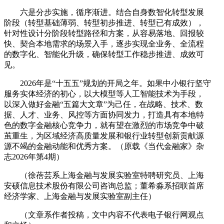
六是分步实施，循序渐进。结合自身数智化转型发展
阶段（转型基础薄弱、转型初步推进、转型已有成效），
针对性设计分阶段转型路径和方案，从容易落地、回报较
快、契合本地需求的场景入手，逐步实现全业务、全流程
的数字化、智能化升级，确保转型工作稳步推进、成效可
见。
2026年是“十五五”规划的开局之年。如果中小银行坚守
服务实体经济的初心，以大模型等人工智能技术为手段，
以深入做好金融“五篇大文章”为己任，在战略、技术、数
据、人才、业务、风控等方面协同发力，打造具有本地特
色的数字金融核心竞争力，就有望在激烈的市场竞争中破
茧重生，为区域经济高质量发展和银行业转型创新贡献源
源不竭的金融动能和优秀方案。（原载《当代金融家》杂
志2026年第4期）
（徐蓓芸系上海金融与发展实验室特聘研究员、上海
安硕信息技术股份有限公司咨询总监；董希淼系招联首席
经济学家、上海金融与发展实验室副主任）
（文章系作者投稿，文中内容不代表电子银行网观点