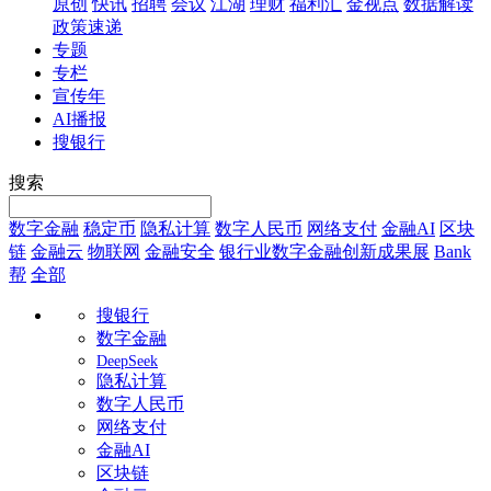
原创
快讯
招聘
会议
江湖
理财
福利汇
金视点
数据解读
政策速递
专题
专栏
宣传年
AI播报
搜银行
搜索
数字金融
稳定币
隐私计算
数字人民币
网络支付
金融AI
区块
链
金融云
物联网
金融安全
银行业数字金融创新成果展
Bank
帮
全部
搜银行
数字金融
DeepSeek
隐私计算
数字人民币
网络支付
金融AI
区块链