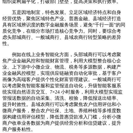
组织架构扁平化，打破部门壁垒，提高决策和执行效率。
五是因地制宜，特色发展。立足区域经济特点和自身
经营优势，聚焦区域特色产业、普惠金融、县域经济打造
具有区域辨识度的数字金融服务场景，避免“千行一面”的同
质化竞争，在细分市场打造核心竞争力。同时，要综合考
虑头部城商行、一般城商行、县域农商行转型策略的差异
性。
例如在线上业务智能化方面，头部城商行可以考虑聚
焦产业金融风控和智能财富管理，利用大模型整合核心企
业、上下游中小微企业、物流、税务等多源数据，构建产
业金融风控模型，实现供应链融资自动化审批，基于客户
画像为高端客户提供个性化财富管理建议。一般城商行可
以考虑聚焦智能客服和监管报送自动化，升级智能客服系
统实现自然语言交互、7×24 小时服务，利用大模型实现监
管报送数据的自动采集、清洗、校验，降低报送出错率、
提升时效性。县域农商行可以考虑聚焦农户信用评估和小
微商户服务，整合农户社保、土地、养殖种植等多维度数
据构建信用评估模型，降低普惠贷款准入门槛，分析小微
商户收单业务数据为商户提供经营分析和信贷建议，提升
商户服务粘性。