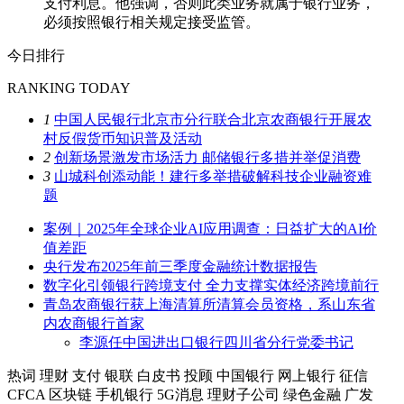
支付利息。他强调，否则此类业务就属于银行业务，
必须按照银行相关规定接受监管。
今日排行
RANKING TODAY
1
中国人民银行北京市分行联合北京农商银行开展农
村反假货币知识普及活动
2
创新场景激发市场活力 邮储银行多措并举促消费
3
山城科创添动能！建行多举措破解科技企业融资难
题
案例｜2025年全球企业AI应用调查：日益扩大的AI价
值差距
央行发布2025年前三季度金融统计数据报告
数字化引领银行跨境支付 全力支撑实体经济跨境前行
青岛农商银行获上海清算所清算会员资格，系山东省
内农商银行首家
李源任中国进出口银行四川省分行党委书记
热词
理财
支付
银联
白皮书
投顾
中国银行
网上银行
征信
CFCA
区块链
手机银行
5G消息
理财子公司
绿色金融
广发