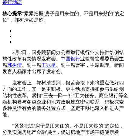
银行动态
核心提示
“紧紧把握‘房子是用来住的、不是用来炒的’的定
位”，郭树清如是称。
3月2日，国务院新闻办公室举行银行业支持供给侧结
构性改革有关情况发布会。
中国银行
业监督管理委员会主
席
郭树清
、副主席
王兆星
、副主席曹宇，主席助理、新闻
发言人杨家才出席了发布会。
发布会上，郭树清提到，银监会接下来将重点做好四
方面的工作，其一是更积极、更主动地支持和参与供给侧
结构性改革。紧扣“三去一降一补”五大任务。商业银行等金
融机构要与各类企业和地方政府建立密切联系，积极探索
多种灵活有效的债务处置方式，坚定不移地深入推进去产
能。
“紧紧把握‘房子是用来住的、不是用来炒的’的定位，
分类实施房地产金融调控，促进房地产市场平稳健康发