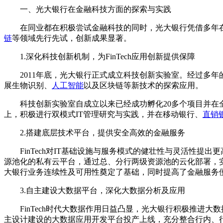
一、光大银行在金融科技方面的探索与实践
在同业都在积极尝试金融科技的同时，光大银行凭借多年在
链
等领域先行先试，创新成果显著。
1.深化科技创新机制，为FinTech应用创新提供保障
2011年底，光大银行正式成立科技创新实验室。经过多年
展生物识别、
人工智能
以及区块链等新技术的探索应用。
科技创新实验室自成立以来已经成功孵化20多个项目并在全行推
上，积极进行双模式IT管理研究与实践，并在移动银行、
直销
2.搭建底层技术平台，提供安全高效的金融服务
FinTech对IT基础设施与服务模式的健壮性与灵活性提出
源池化的私有云平台，通过总、分行两级资源池的云化部署，实
大银行业务连续性及可用性奠定了基础，同时提高了金融服务
3.自主建设大数据平台，深化大数据分析及应用
FinTech时代大数据作用日益凸显，光大银行积极推进大数据
主设计建设的大数据应用开发平台投产上线，充分整合行内、