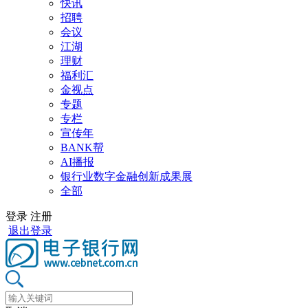
快讯
招聘
会议
江湖
理财
福利汇
金视点
专题
专栏
宣传年
BANK帮
AI播报
银行业数字金融创新成果展
全部
登录
注册
退出登录