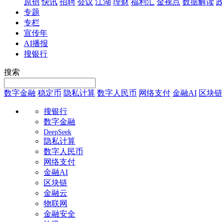
原创
快讯
招聘
会议
江湖
理财
福利汇
金视点
数据解读
专题
专栏
宣传年
AI播报
搜银行
搜索
数字金融
稳定币
隐私计算
数字人民币
网络支付
金融AI
区块
搜银行
数字金融
DeepSeek
隐私计算
数字人民币
网络支付
金融AI
区块链
金融云
物联网
金融安全