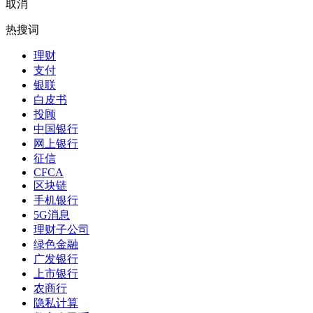
取消
热搜词
理财
支付
银联
白皮书
投顾
中国银行
网上银行
征信
CFCA
区块链
手机银行
5G消息
理财子公司
绿色金融
广发银行
上市银行
农商行
隐私计算