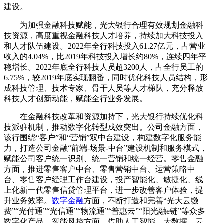
建设。
为加强金融科技赋能，光大银行合理有效规划金融科
技资源，高度重视金融科技人才培养，持续加大科技投入
和人才队伍建设。2022年全行科技投入61.27亿元，占营业
收入的4.04%，比2019年科技投入增长约80%，连续四年平
稳增长。2022年底全行科技人员超3200人，占全行员工的
6.75%，较2019年底实现翻番，同时优化科技人员结构，形
成科技管理、技术专家、骨干人员等人才梯队，充分释放
科技人才创新动能，赋能全行业务发展。
在金融科技改革和资源加持下，光大银行持续优化科
技派驻机制，推动数字化转型成效突出。公司金融方面，
该行围绕“客户”和“营销”双中台建设，构建数字化服务能
力，打造公司金融“前端-场景-中台”建设机制和服务模式，
赋能公司客户统一识别、统一营销和统一经营。零售金融
方面，推进零售客户中台、零售营销中台、运营策略中
台、零售客户经理工作台建设，投产智能化、敏捷化、线
上化新一代零售信贷管理平台，进一步改善客户体验，提
升业务效率。
数字金融
方面，不断打造和完善“光大云缴
费”“光付通”“光信通”“物流通”“普惠云”“阳光融e链”等众多
数字化产品。智能风控方面，借助人工智能、大数据、云