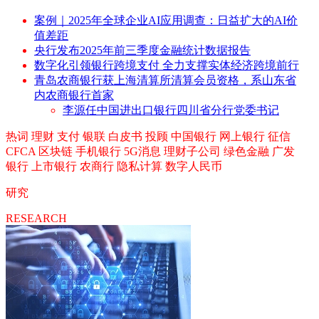
案例｜2025年全球企业AI应用调查：日益扩大的AI价
值差距
央行发布2025年前三季度金融统计数据报告
数字化引领银行跨境支付 全力支撑实体经济跨境前行
青岛农商银行获上海清算所清算会员资格，系山东省
内农商银行首家
李源任中国进出口银行四川省分行党委书记
热词
理财
支付
银联
白皮书
投顾
中国银行
网上银行
征信
CFCA
区块链
手机银行
5G消息
理财子公司
绿色金融
广发
银行
上市银行
农商行
隐私计算
数字人民币
研究
RESEARCH