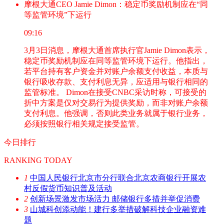
摩根大通CEO Jamie Dimon：稳定币奖励机制应在“同
等监管环境”下运行
09:16
3月3日消息，摩根大通首席执行官Jamie Dimon表示，
稳定币奖励机制应在同等监管环境下运行。他指出，
若平台持有客户资金并对账户余额支付收益，本质与
银行吸收存款、支付利息无异，应适用与银行相同的
监管标准。 Dimon在接受CNBC采访时称，可接受的
折中方案是仅对交易行为提供奖励，而非对账户余额
支付利息。他强调，否则此类业务就属于银行业务，
必须按照银行相关规定接受监管。
今日排行
RANKING TODAY
1
中国人民银行北京市分行联合北京农商银行开展农
村反假货币知识普及活动
2
创新场景激发市场活力 邮储银行多措并举促消费
3
山城科创添动能！建行多举措破解科技企业融资难
题