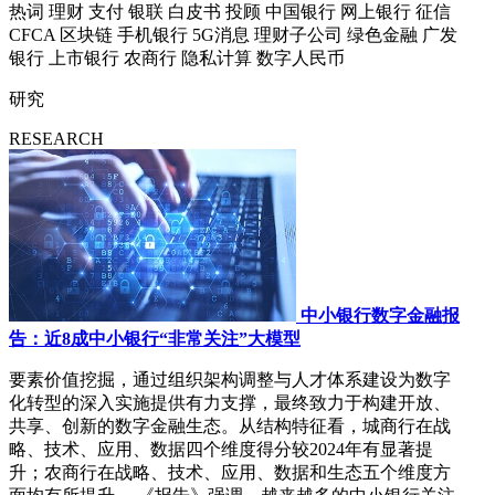
热词
理财
支付
银联
白皮书
投顾
中国银行
网上银行
征信
CFCA
区块链
手机银行
5G消息
理财子公司
绿色金融
广发
银行
上市银行
农商行
隐私计算
数字人民币
研究
RESEARCH
中小银行数字金融报
告：近8成中小银行“非常关注”大模型
要素价值挖掘，通过组织架构调整与人才体系建设为数字
化转型的深入实施提供有力支撑，最终致力于构建开放、
共享、创新的数字金融生态。从结构特征看，城商行在战
略、技术、应用、数据四个维度得分较2024年有显著提
升；农商行在战略、技术、应用、数据和生态五个维度方