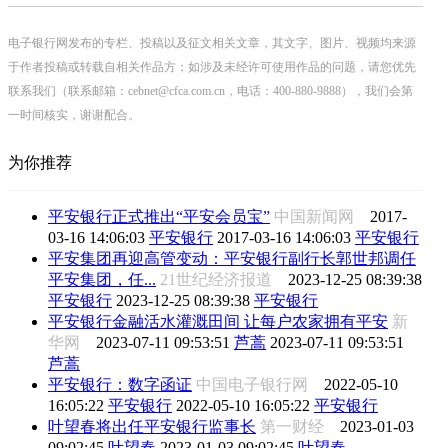
电子银行网发布的专栏、投稿以及征文相关文章，其文字、图片、视频均来源
于作者投稿或转载自相关作品方；如涉及未经许可使用作品的问题，请您优先
联系我们（联系邮箱：cebnet@cfca.com.cn，电话：400-880-9888），我们会第
一时间核实，谢谢配合。
为你推荐
平安银行正式推出“平安会员宝”
中国新闻网
2017-
03-16 14:06:03
平安银行
2017-03-16 14:06:03
平安银行
平安集团再迎高管变动：平安银行副行长郭世邦调任
平安集团，任...
21世纪经济报道
2023-12-25 08:39:38
平安银行
2023-12-25 08:39:38
平安银行
平安银行金融活水灌溉田间 让每户农家拥有平安
新
华网
2023-07-11 09:53:51
芦蒿
2023-07-11 09:53:51
芦蒿
平安银行：数字函证
中国电子银行网
2022-05-10
16:05:22
平安银行
2022-05-10 16:05:22
平安银行
叶望春将出任平安银行监事长
第一财经
2023-01-03
09:02:45
叶望春
2023-01-03 09:02:45
叶望春