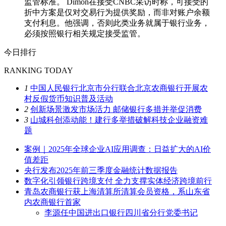
监管标准。 Dimon在接受CNBC采访时称，可接受的
折中方案是仅对交易行为提供奖励，而非对账户余额
支付利息。他强调，否则此类业务就属于银行业务，
必须按照银行相关规定接受监管。
今日排行
RANKING TODAY
1
中国人民银行北京市分行联合北京农商银行开展农
村反假货币知识普及活动
2
创新场景激发市场活力 邮储银行多措并举促消费
3
山城科创添动能！建行多举措破解科技企业融资难
题
案例｜2025年全球企业AI应用调查：日益扩大的AI价
值差距
央行发布2025年前三季度金融统计数据报告
数字化引领银行跨境支付 全力支撑实体经济跨境前行
青岛农商银行获上海清算所清算会员资格，系山东省
内农商银行首家
李源任中国进出口银行四川省分行党委书记