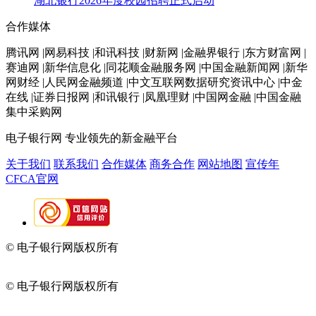
湖北银行2026年度校园招聘正式启动
合作媒体
腾讯网 |网易科技 |和讯科技 |财新网 |金融界银行 |东方财富网 |
赛迪网 |新华信息化 |同花顺金融服务网 |中国金融新闻网 |新华
网财经 |人民网金融频道 |中文互联网数据研究资讯中心 |中金
在线 |证券日报网 |和讯银行 |凤凰理财 |中国网金融 |中国金融
集中采购网
电子银行网
专业领先的新金融平台
关于我们
联系我们
合作媒体
商务合作
网站地图
宣传年
CFCA官网
© 电子银行网版权所有
京ICP备05045998号-2
京公网安备
11010202009082
© 电子银行网版权所有
京ICP备05045998号-2
京公网安备
11010202009082