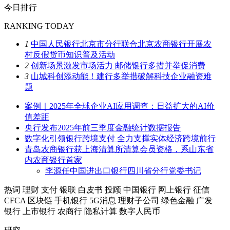
今日排行
RANKING TODAY
1
中国人民银行北京市分行联合北京农商银行开展农
村反假货币知识普及活动
2
创新场景激发市场活力 邮储银行多措并举促消费
3
山城科创添动能！建行多举措破解科技企业融资难
题
案例｜2025年全球企业AI应用调查：日益扩大的AI价
值差距
央行发布2025年前三季度金融统计数据报告
数字化引领银行跨境支付 全力支撑实体经济跨境前行
青岛农商银行获上海清算所清算会员资格，系山东省
内农商银行首家
李源任中国进出口银行四川省分行党委书记
热词
理财
支付
银联
白皮书
投顾
中国银行
网上银行
征信
CFCA
区块链
手机银行
5G消息
理财子公司
绿色金融
广发
银行
上市银行
农商行
隐私计算
数字人民币