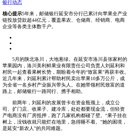
银行动态
核心提示
5年来，邮储银行延安市分行已累计向苹果全产业
链投放贷款超44亿元，覆盖果农、仓储商、经销商、电商
企业等各类主体数千户。
5月的陕北洛川，大地葱绿。在延安市洛川县张家村的
苹果园内，洛川美利鲜果业有限责任公司负责人刘延利和
村民一起查看果树长势，期盼着今年的“致富果”再获丰收。
近几年来，刘延利累计帮助村民卖出苹果10多万公斤，成
为全省一名乡村产业振兴带头人。在她带领村民致富的道
路上，邮储银行一路同行、携手相助。
前两年，刘延利的发展曾卡在资金瓶颈上，成立公
司、扩门店、收果子、建冷库，处处都要现金流，但轻资
产电商没有厂房抵押，跑了几家机构都碰了壁。“果子挂在
树上，没钱收就只能烂在地里，急得睡不着。”她的困境，
是延安“新农人”的共同难题。