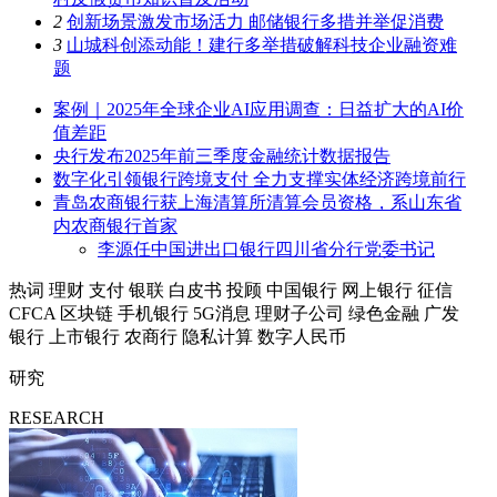
2
创新场景激发市场活力 邮储银行多措并举促消费
3
山城科创添动能！建行多举措破解科技企业融资难
题
案例｜2025年全球企业AI应用调查：日益扩大的AI价
值差距
央行发布2025年前三季度金融统计数据报告
数字化引领银行跨境支付 全力支撑实体经济跨境前行
青岛农商银行获上海清算所清算会员资格，系山东省
内农商银行首家
李源任中国进出口银行四川省分行党委书记
热词
理财
支付
银联
白皮书
投顾
中国银行
网上银行
征信
CFCA
区块链
手机银行
5G消息
理财子公司
绿色金融
广发
银行
上市银行
农商行
隐私计算
数字人民币
研究
RESEARCH