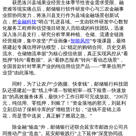
获悉洛川县域果业经营主体季节性资金需求受限、融
资难等现实痛点后，邮储银行软件研发中心与三农金融事
业部协同发力，将洛川县支行作为县域金融场景创新试
点，把
金融科技
“哨点”扎进县域。一支由软件研发中心数智
化服务工程师和信贷项目研发人员组成的科技团队，迅速
深入洛川县支行，研究分析苹果种植、仓储、流通全链路
经营规律，集中攻坚“产业画像+
智能风控
”专项课题，最终
搭建起专属信用评估模型，以“稳定的购销合同、历史交易
流水、仓储物流单据”为核心授信依据，真正实现风控从“看
抵押”转向“看数据”、从“看静态报表”转向“看动态场景”，
全国首款针对苹果产业的纯信用信贷产品——“苹果信用产
业贷”由此落地。
同时，为了让农户“少跑腿、快拿钱”，邮储银行科技团
队还搭建起一套“线上申请—智能初审—线下核查—快速放
款”的高效服务体系，最快3个工作日即可完成放款。“200万
元，纯信用、零抵押，到账了！”资金落地的那天，刘延利
立刻启动了保鲜冷库的扩增租赁计划，“这钱不是锦上添
花，而是雪中送炭，真正解了燃眉之急。”
除金融“输血”外，邮储银行还联合延安市邮政分公司共
同推动产业“造血”。延安邮银践行“上下延伸”深度协同战