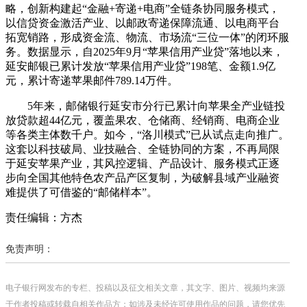
略，创新构建起“金融+寄递+电商”全链条协同服务模式，
以信贷资金激活产业、以邮政寄递保障流通、以电商平台
拓宽销路，形成资金流、物流、市场流“三位一体”的闭环服
务。数据显示，自2025年9月“苹果信用产业贷”落地以来，
延安邮银已累计发放“苹果信用产业贷”198笔、金额1.9亿
元，累计寄递苹果邮件789.14万件。
5年来，邮储银行延安市分行已累计向苹果全产业链投
放贷款超44亿元，覆盖果农、仓储商、经销商、电商企业
等各类主体数千户。如今，“洛川模式”已从试点走向推广。
这套以科技破局、业技融合、全链协同的方案，不再局限
于延安苹果产业，其风控逻辑、产品设计、服务模式正逐
步向全国其他特色农产品产区复制，为破解县域产业融资
难提供了可借鉴的“邮储样本”。
责任编辑：方杰
免责声明：
电子银行网发布的专栏、投稿以及征文相关文章，其文字、图片、视频均来源
于作者投稿或转载自相关作品方；如涉及未经许可使用作品的问题，请您优先