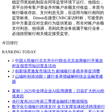
稳定币奖励机制应在同等监管环境下运行。他指出，
若平台持有客户资金并对账户余额支付收益，本质与
银行吸收存款、支付利息无异，应适用与银行相同的
监管标准。 Dimon在接受CNBC采访时称，可接受的
折中方案是仅对交易行为提供奖励，而非对账户余额
支付利息。他强调，否则此类业务就属于银行业务，
必须按照银行相关规定接受监管。
今日排行
RANKING TODAY
1
中国人民银行北京市分行联合北京农商银行开展农
村反假货币知识普及活动
2
创新场景激发市场活力 邮储银行多措并举促消费
3
山城科创添动能！建行多举措破解科技企业融资难
题
案例｜2025年全球企业AI应用调查：日益扩大的AI价
值差距
央行发布2025年前三季度金融统计数据报告
数字化引领银行跨境支付 全力支撑实体经济跨境前行
青岛农商银行获上海清算所清算会员资格，系山东省