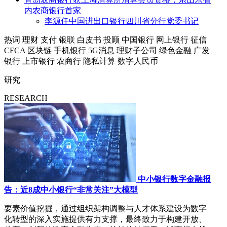
内农商银行首家
李源任中国进出口银行四川省分行党委书记
热词
理财
支付
银联
白皮书
投顾
中国银行
网上银行
征信
CFCA
区块链
手机银行
5G消息
理财子公司
绿色金融
广发
银行
上市银行
农商行
隐私计算
数字人民币
研究
RESEARCH
中小银行数字金融报
告：近8成中小银行“非常关注”大模型
要素价值挖掘，通过组织架构调整与人才体系建设为数字
化转型的深入实施提供有力支撑，最终致力于构建开放、