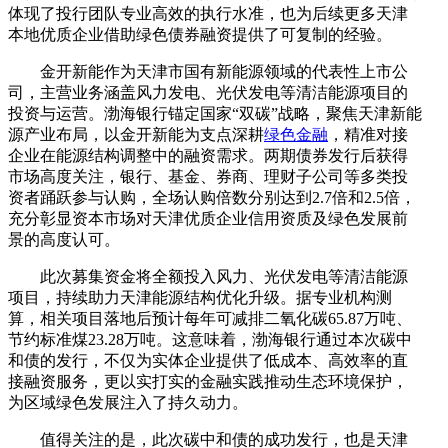
体现了投行团队专业高效的执行水准，也为后续更多天津
本地优质企业借助绿色债券融资提供了可复制的经验。
金开新能作为天津市国有新能源领域的代表性上市公
司，主营业务涵盖风力发电、光伏发电等清洁能源项目的
投资与运营。渤海银行锚定国家“双碳”战略，聚焦天津新能
源产业布局，以金开新能为支点深耕
绿色金融
，精准对接
企业在能源结构调整中的融资需求。两期债券发行后获得
市场高度关注，银行、基金、券商、理财子公司等多类投
资者踊跃参与认购，全场认购倍数分别达到2.7倍和2.5倍，
充分彰显资本市场对天津优质企业信用资质及绿色发展前
景的高度认可。
此次募集资金将全额投入风力、光伏发电等清洁能源
项目，持续助力天津能源结构优化升级。据专业机构测
算，相关项目落地后预计每年可减排二氧化碳65.87万吨、
节约标准煤23.28万吨。这意味着，渤海银行通过本次碳中
和债的发行，不仅为实体企业提供了低成本、高效率的直
接融资服务，更以实打实的金融实践推动生态环境保护，
为区域绿色发展注入了持久动力。
值得关注的是，此次碳中和债的成功发行，也是天津