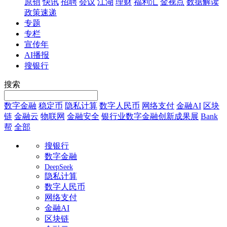
原创
快讯
招聘
会议
江湖
理财
福利汇
金视点
数据解读
政策速递
专题
专栏
宣传年
AI播报
搜银行
搜索
数字金融
稳定币
隐私计算
数字人民币
网络支付
金融AI
区块
链
金融云
物联网
金融安全
银行业数字金融创新成果展
Bank
帮
全部
搜银行
数字金融
DeepSeek
隐私计算
数字人民币
网络支付
金融AI
区块链