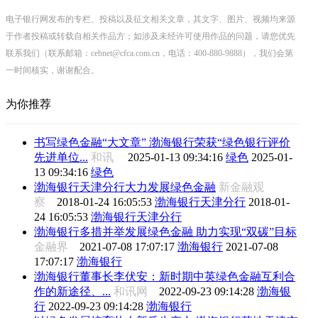
电子银行网发布的专栏、投稿以及征文相关文章，其文字、图片、视频均来源
于作者投稿或转载自相关作品方；如涉及未经许可使用作品的问题，请您优先
联系我们（联系邮箱：cebnet@cfca.com.cn，电话：400-880-9888），我们会第
一时间核实，谢谢配合。
为你推荐
书写绿色金融“大文章” 渤海银行荣获“绿色银行评价
先进单位...
和讯
2025-01-13 09:34:16
绿色
2025-01-
13 09:34:16
绿色
渤海银行天津分行大力发展绿色金融
新金融观
察
2018-01-24 16:05:53
渤海银行天津分行
2018-01-
24 16:05:53
渤海银行天津分行
渤海银行多措并举发展绿色金融 助力实现“双碳”目标
金融界
2021-07-08 17:07:17
渤海银行
2021-07-08
17:07:17
渤海银行
渤海银行董事长李伏安：新时期中英绿色金融互利合
作的新途径、...
和讯网
2022-09-23 09:14:28
渤海银
行
2022-09-23 09:14:28
渤海银行