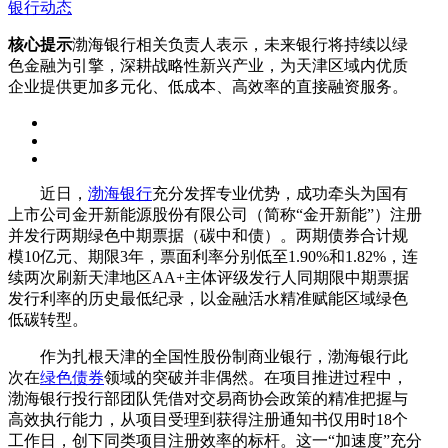
银行动态
核心提示
渤海银行相关负责人表示，未来银行将持续以绿
色金融为引擎，深耕战略性新兴产业，为天津区域内优质
企业提供更加多元化、低成本、高效率的直接融资服务。
近日，
渤海银行
充分发挥专业优势，成功牵头为国有
上市公司金开新能源股份有限公司（简称“金开新能”）注册
并发行两期绿色中期票据（碳中和债）。两期债券合计规
模10亿元、期限3年，票面利率分别低至1.90%和1.82%，连
续两次刷新天津地区AA+主体评级发行人同期限中期票据
发行利率的历史最低纪录，以金融活水精准赋能区域绿色
低碳转型。
作为扎根天津的全国性股份制商业银行，渤海银行此
次在
绿色债券
领域的突破并非偶然。在项目推进过程中，
渤海银行投行部团队凭借对交易商协会政策的精准把握与
高效执行能力，从项目受理到获得注册通知书仅用时18个
工作日，创下同类项目注册效率的标杆。这一“加速度”充分