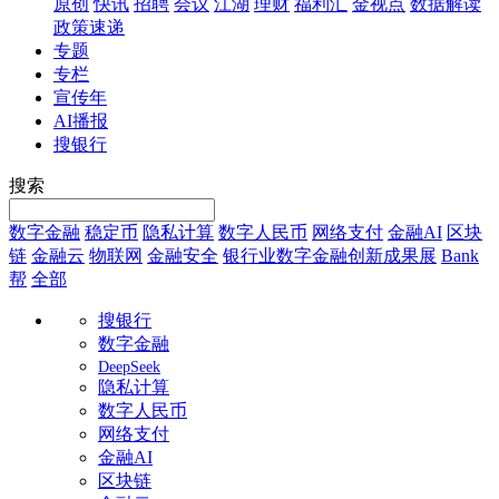
原创
快讯
招聘
会议
江湖
理财
福利汇
金视点
数据解读
政策速递
专题
专栏
宣传年
AI播报
搜银行
搜索
数字金融
稳定币
隐私计算
数字人民币
网络支付
金融AI
区块
链
金融云
物联网
金融安全
银行业数字金融创新成果展
Bank
帮
全部
搜银行
数字金融
DeepSeek
隐私计算
数字人民币
网络支付
金融AI
区块链