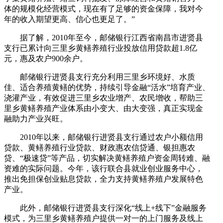
体的规模化经营模式，现在有了足够的资金保障，我对今
年的收入期望更高、信心也更足了。”
据了解，2010年至今，邮储银行江西省南昌市进贤县
支行已累计向三里乡黄鳝养殖行业投放信用贷款超1.8亿
元，惠及农户900余户。
邮储银行进贤县支行充分利用三里乡环境好、水质
佳、适合养殖黄鳝的优势，持续引导金融“活水”培育产业、
浇灌产业，有效促进三里乡农业增产、农民增收，帮助三
里乡黄鳝养殖产业体系由小变大、由大变强，真正实现金
融助力产业兴旺。
2010年以来，邮储银行进贤县支行通过农户小额信用
贷款、黄鳝养殖行业贷款、财政惠农信贷通、银担惠农
贷、“极速贷”等产品，切实解决黄鳝养殖户资金周转难、融
资难的实际问题。今年，该行联合县就业创业服务中心，
推出免担保创业贴息贷款，全力支持黄鳝养殖户发展特色
产业。
此外，邮储银行进贤县支行深化“线上+线下”金融服务
模式，为三里乡黄鳝养殖户提供一对一的上门服务及线上