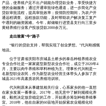
产品，使养殖户足不出户就能办理贷款业务，享受快捷方
便的金融服务；通过开通审批绿色通道，进一步简化产业
贷款审批流程，提高审批效率；疫情防控期间，为农户开
通远程调查、远程放款功能，及时帮助农户解决复工复产
中遇到的融资困难。今年，邮储银行进贤县支行向三里乡
黄鳝养殖行业客户投放贷款2000余万元。
走出致富“牛”路子
“银行的贷款支持，帮我实现了创业梦想。”代兴刚感慨
地说。
位于甘肃省庆阳市庆城县土桥乡的泰岳种植养殖农业
专业合作社是一家家庭型新型农业合作社，成立于2020年4
月，主要以肉牛养殖和草料种植为主。理事长代兴刚是一
名新型职业农民，作为新型农业经营主体带头人参加了庆
城县2021年高素质农民养殖培训班。
代兴刚原来从事建筑相关行业，心系家乡的他一直想
在家乡发展一番事业。2017年，他无意中了解到规模化养
殖，毅然决定放弃稳定的工作，开始逐步筹划种植养殖事
宜。2018年，他在自家的60亩地开始探索农业规模化经