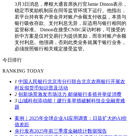
3月3日消息，摩根大通首席执行官Jamie Dimon表示，
稳定币奖励机制应在同等监管环境下运行。他指出，
若平台持有客户资金并对账户余额支付收益，本质与
银行吸收存款、支付利息无异，应适用与银行相同的
监管标准。 Dimon在接受CNBC采访时称，可接受的
折中方案是仅对交易行为提供奖励，而非对账户余额
支付利息。他强调，否则此类业务就属于银行业务，
必须按照银行相关规定接受监管。
今日排行
RANKING TODAY
1
中国人民银行北京市分行联合北京农商银行开展农
村反假货币知识普及活动
2
创新场景激发市场活力 邮储银行多措并举促消费
3
山城科创添动能！建行多举措破解科技企业融资难
题
案例｜2025年全球企业AI应用调查：日益扩大的AI价
值差距
央行发布2025年前三季度金融统计数据报告