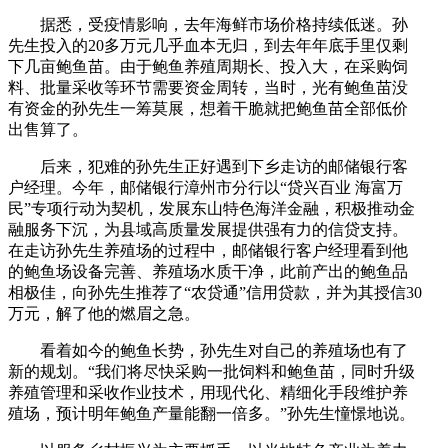
据悉，受疫情影响，去年海鲜市场价格持续低迷。孙
先生投入的20多万元几乎血本无归，到去年年底手里仅剩
下几亩鲍鱼苗。由于鲍鱼养殖周期长、投入大，在采购饲
料、批量采收等环节需要资金周转，当时，光有鲍鱼苗没
有资金的孙先生一筹莫展，想着干脆就把鲍鱼苗全部低价
出售算了。
后来，犯难的孙先生正好遇到下乡走访的邮储银行客
户经理。今年，邮储银行漳州市分行以“贷兴百业 海富万
民”专项行动为契机，发展东山特色海洋金融，积极推动金
融服务下沉，为县域高质量发展提供强有力的信贷支持。
在走访孙先生养殖场的过程中，邮储银行客户经理看到他
的鲍鱼场设备完善、养殖场水质干净，此前产出的鲍鱼品
相极佳，向孙先生推荐了“农贷通”信用贷款，并为其授信30
万元，解了他的燃眉之急。
看着如今的鲍鱼长势，孙先生对自己的养殖场也有了
新的规划。“我们将尽快采购一批饲料和鲍鱼苗，同时升级
养殖管理和采收作业技术，用现代化、精细化手段维护养
殖场，预计明年鲍鱼产量能翻一倍多。”孙先生憧憬地说。