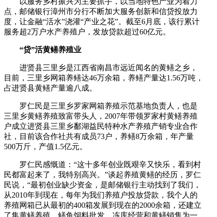
以服务乡村振兴为主要抓手，以当地特色产业为着力
点，邮储银行漳州市分行不断加大服务创新和信贷投放力
度，让金融“活水”浇灌“产业之花”。截至6月底，该行累计
服务超2万户水产养殖户，发放贷款超过60亿元。
“贷”活黄鳝养殖业
进贤县三里乡是江西省南昌市远近闻名的黄鳝之乡，
目前，三里乡网箱养鳝达46万余箱，养鳝产量达1.56万吨，
占进贤县黄鳝产量逾八成。
罗仁民是三里乡罗家网箱养殖示范基地负责人，也是
三里乡黄鳝养殖致富带头人，2007年带领罗家村黄鳝养殖
户成立进贤县三里乡鄱湖益民特种水产养殖产销专业合作
社，目前该合作社共有成员73户，养鳝8万余箱，年产量
500万斤，产值1.5亿元。
罗仁民感慨道：“这十多年创业既艰辛又快乐，看到村
民都富起来了，我特别高兴。”谈起养殖黄鳝的经历，罗仁
民说，“最初创业缺少资金，是邮储银行主动找到了我们，
从2010年到现在，每年为我们养殖户投放贷款，我个人的
养殖网箱已从最初的400箱发展到现在的2000余箱，还建立
了集黄鳝养殖、鳝鱼饲料批发、冻库经营和黄鳝销售为一