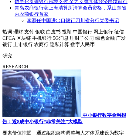
数字化引领银行跨境支付 全力支撑实体经济跨境前行
青岛农商银行获上海清算所清算会员资格，系山东省
内农商银行首家
李源任中国进出口银行四川省分行党委书记
热词
理财
支付
银联
白皮书
投顾
中国银行
网上银行
征信
CFCA
区块链
手机银行
5G消息
理财子公司
绿色金融
广发
银行
上市银行
农商行
隐私计算
数字人民币
研究
RESEARCH
中小银行数字金融报
告：近8成中小银行“非常关注”大模型
要素价值挖掘，通过组织架构调整与人才体系建设为数字