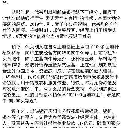
营。
从那时起，代兴刚就和邮储银行结下了缘分，而真正
让他对邮储银行产生“天灾无情人有情”的情感，是因为动物
疾病的肆虐。2019年8月，受羊传染病影响，代兴刚的合作
社陷入困境。关键时刻，邮储银行客户经理上门了解受灾
情况，8万元的信贷资金支持帮他渡过了难关。
如今，代兴刚又在自有土地基础上承包了100多亩地种
植饲料草，同时主要经营方向转向肉牛饲养，目前存栏30
头育肥牛。除了主营肉牛养殖外，还种植玉米、草料等青
储草作物，形成种植养殖链条式运营。正在他计划拓展经
营业务范围之际，资金缺口成了摆在他面前的最大难题。
2022年5月，代兴刚向邮储银行甘肃省庆阳市庆城县支行申
请贷款，用于拓展农机服务作业。很快，29万元贷款便及
时发放到他的手中。有了充足的资金支持，代兴刚的创业
信心更足，他的目标是种植饲草“向1000亩地靠近”，养殖肉
牛“向200头靠近”。
近年来，邮储银行庆阳市分行积极搭建银政、银担、
银企等合作平台，先后为各类新型农业经营主体、乡村能
人、致富带头人等累计提供创业贷款8.47亿元。随着国家乡