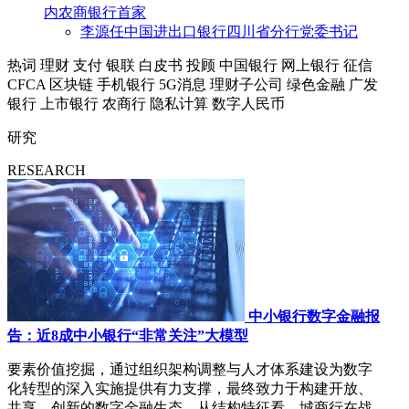
内农商银行首家
李源任中国进出口银行四川省分行党委书记
热词
理财
支付
银联
白皮书
投顾
中国银行
网上银行
征信
CFCA
区块链
手机银行
5G消息
理财子公司
绿色金融
广发
银行
上市银行
农商行
隐私计算
数字人民币
研究
RESEARCH
中小银行数字金融报
告：近8成中小银行“非常关注”大模型
要素价值挖掘，通过组织架构调整与人才体系建设为数字
化转型的深入实施提供有力支撑，最终致力于构建开放、
共享、创新的数字金融生态。从结构特征看，城商行在战