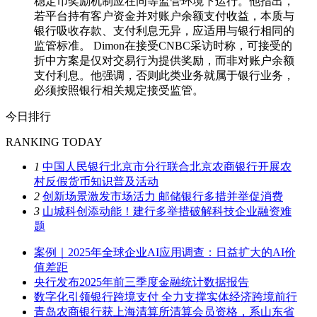
稳定币奖励机制应在同等监管环境下运行。他指出，
若平台持有客户资金并对账户余额支付收益，本质与
银行吸收存款、支付利息无异，应适用与银行相同的
监管标准。 Dimon在接受CNBC采访时称，可接受的
折中方案是仅对交易行为提供奖励，而非对账户余额
支付利息。他强调，否则此类业务就属于银行业务，
必须按照银行相关规定接受监管。
今日排行
RANKING TODAY
1
中国人民银行北京市分行联合北京农商银行开展农
村反假货币知识普及活动
2
创新场景激发市场活力 邮储银行多措并举促消费
3
山城科创添动能！建行多举措破解科技企业融资难
题
案例｜2025年全球企业AI应用调查：日益扩大的AI价
值差距
央行发布2025年前三季度金融统计数据报告
数字化引领银行跨境支付 全力支撑实体经济跨境前行
青岛农商银行获上海清算所清算会员资格，系山东省