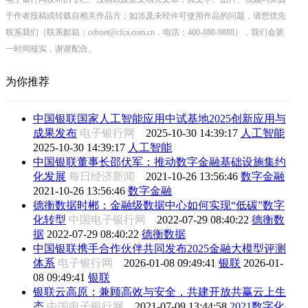
于作者投稿或转载自相关作品方；如涉及未经许可使用作品的问题，请您优先
联系我们（联系邮箱：cebnet@cfca.com.cn，电话：400-880-9888），我们会第
一时间核实，谢谢配合。
为你推荐
中国银联国家人工智能应用中试基地2025创新应用与
成果发布
电子银行网
2025-10-30 14:39:17
人工智能
2025-10-30 14:39:17
人工智能
中国银联董事长邵伏军：推动数字金融基础设施集约
化发展
每日经济新闻
2021-10-26 13:56:46
数字金融
2021-10-26 13:56:46
数字金融
德衡数据时郴：金融级数据中心如何实现“低碳”数字
化转型
中国电子银行网
2022-07-29 08:40:22
德衡数
据
2022-07-29 08:40:22
德衡数据
中国银联携手合作伙伴共同发布2025金融大模型评测
体系
电子银行网
2026-01-08 09:49:41
银联
2026-01-
08 09:49:41
银联
银联云高原：兼顾高效与安全，共建开放共赢云上生
态
中国电子银行网
2021-07-09 13:44:58
2021数字化