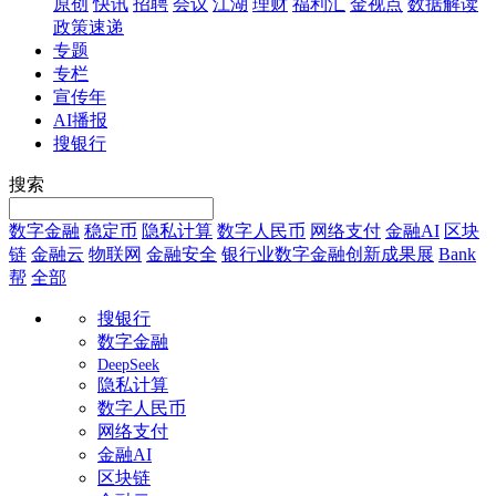
原创
快讯
招聘
会议
江湖
理财
福利汇
金视点
数据解读
政策速递
专题
专栏
宣传年
AI播报
搜银行
搜索
数字金融
稳定币
隐私计算
数字人民币
网络支付
金融AI
区块
链
金融云
物联网
金融安全
银行业数字金融创新成果展
Bank
帮
全部
搜银行
数字金融
DeepSeek
隐私计算
数字人民币
网络支付
金融AI
区块链