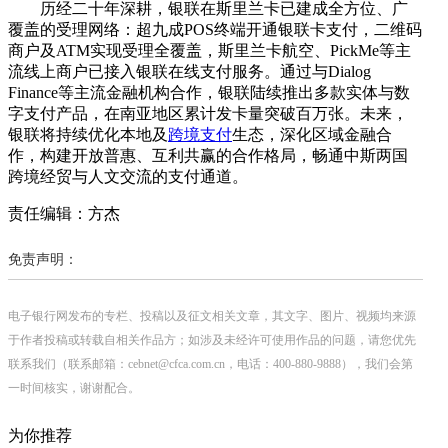
历经二十年深耕，银联在斯里兰卡已建成全方位、广
覆盖的受理网络：超九成POS终端开通银联卡支付，二维码
商户及ATM实现受理全覆盖，斯里兰卡航空、PickMe等主
流线上商户已接入银联在线支付服务。通过与Dialog
Finance等主流金融机构合作，银联陆续推出多款实体与数
字支付产品，在南亚地区累计发卡量突破百万张。未来，
银联将持续优化本地及
跨境支付
生态，深化区域金融合
作，构建开放普惠、互利共赢的合作格局，畅通中斯两国
跨境经贸与人文交流的支付通道。
责任编辑：方杰
免责声明：
电子银行网发布的专栏、投稿以及征文相关文章，其文字、图片、视频均来源
于作者投稿或转载自相关作品方；如涉及未经许可使用作品的问题，请您优先
联系我们（联系邮箱：cebnet@cfca.com.cn，电话：400-880-9888），我们会第
一时间核实，谢谢配合。
为你推荐