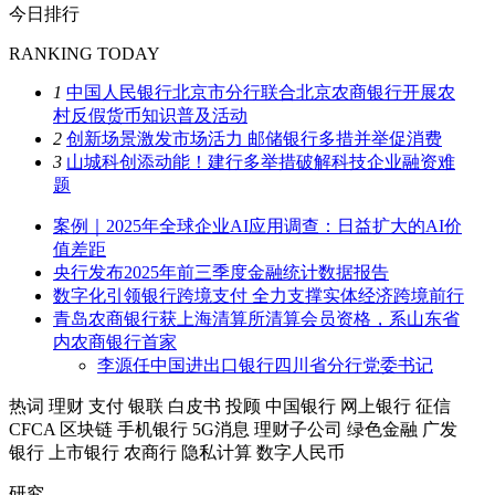
今日排行
RANKING TODAY
1
中国人民银行北京市分行联合北京农商银行开展农
村反假货币知识普及活动
2
创新场景激发市场活力 邮储银行多措并举促消费
3
山城科创添动能！建行多举措破解科技企业融资难
题
案例｜2025年全球企业AI应用调查：日益扩大的AI价
值差距
央行发布2025年前三季度金融统计数据报告
数字化引领银行跨境支付 全力支撑实体经济跨境前行
青岛农商银行获上海清算所清算会员资格，系山东省
内农商银行首家
李源任中国进出口银行四川省分行党委书记
热词
理财
支付
银联
白皮书
投顾
中国银行
网上银行
征信
CFCA
区块链
手机银行
5G消息
理财子公司
绿色金融
广发
银行
上市银行
农商行
隐私计算
数字人民币
研究