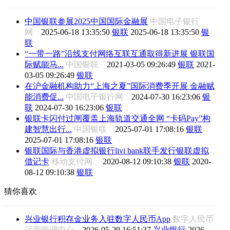
中国银联参展2025中国国际金融展
中国电子银行
网
2025-06-18 13:35:50
银联
2025-06-18 13:35:50
银
联
“一带一路”沿线支付网络互联互通取得新进展 银联国
际赋能马...
中国银联
2021-03-05 09:26:49
银联
2021-
03-05 09:26:49
银联
在沪金融机构助力“上海之夏”国际消费季开展 金融赋
能消费促...
中国电子银行网
2024-07-30 16:23:06
银
联
2024-07-30 16:23:06
银联
银联卡闪付过闸覆盖上海轨道交通全网 “卡码Pay”构
建智慧出行...
中国银联
2025-07-01 17:08:16
银联
2025-07-01 17:08:16
银联
银联国际与香港虚拟银行livi bank联手发行银联虚拟
借记卡
移动支付网
2020-08-12 09:10:38
银联
2020-
08-12 09:10:38
银联
猜你喜欢
兴业银行积存金业务入驻数字人民币App
数字人民币
运营管理中心
2026-05-29 16:51:37
兴业银行
2026-