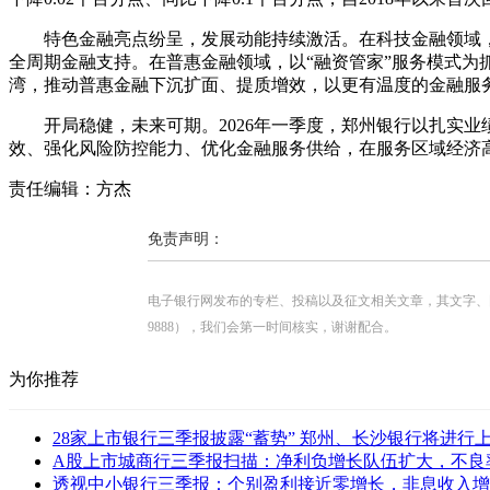
特色金融亮点纷呈，发展动能持续激活。在科技金融领域，
全周期金融支持。在普惠金融领域，以“融资管家”服务模式为抓手
湾，推动普惠金融下沉扩面、提质增效，以更有温度的金融服
开局稳健，未来可期。2026年一季度，郑州银行以扎实
效、强化风险防控能力、优化金融服务供给，在服务区域经济
责任编辑：方杰
免责声明：
电子银行网发布的专栏、投稿以及征文相关文章，其文字、图片、视
9888），我们会第一时间核实，谢谢配合。
为你推荐
28家上市银行三季报披露“蓄势” 郑州、长沙银行将进行上市
A股上市城商行三季报扫描：净利负增长队伍扩大，不良率稳
透视中小银行三季报：个别盈利接近零增长，非息收入增