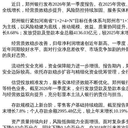
近日，郑州银行发布2026年第一季度报告。在2025
全线增长，经营质效稳步提升、风险防控持续加固、服务实体
郑州银行紧扣河南省“1+2+4+N”目标任务体系与郑州市
为主线，以风险稳健为底线，推动规模、效益、质量协同提升。截至一季
长8.68%；发放贷款及垫款本金总额4136.03亿元，较2025
经营质效稳步改善，归母净利润增速创近年新高。一季度，郑州
近年同期较好水平。面对行业净息差收窄、市场竞争加剧的外
的良好态势。
流动性安全充裕，资金保障能力进一步增强。报告期内，郑州银
安全边际较高。依托存款稳步扩容与精细化资金统筹管理，全
信贷投放精准发力，服务实体经济效能不断优化。郑州银
等特色业务。截至2026年一季度末，全行发放贷款及垫款本金总
与经营效益双向提升，充分彰显本土法人银行的责任与担当。
存款规模迈上新台阶，零售客户基础持续稳固。截至报告期末
末增长7.8%；个人存款余额2995.48亿元，较上年末增长1
资产质量持续向好，风险抵御能力全面增强。面对复杂多变
下降0.02个百分点、同比下降0.1个百分点，自2018年以来首