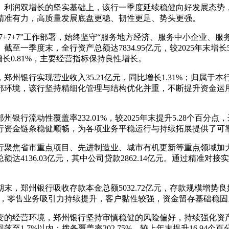
年营收、利润双增长的坚实基础上，该行一季度延续稳健向好发展态
精准有力，高质量发展底盘更稳、韧性更足、势头更强。
“1+7+7+7”工作部署，始终坚守“服务地方经济、服务中小企业
度末，全行资产总额达7834.95亿元，较2025年末增长5.35
年末增长0.81%，主要经营指标保持良性增长。
银行实现营业收入35.21亿元，同比增长1.31%；归属于本行股
部环境，该行坚持精细化管理与结构优化并重，不断提升资金运
行流动性覆盖率232.01%，较2025年末提升5.28个百分
行资金链条稳健顺畅，为各项业务平稳运行与持续拓展提供了可
行聚焦省市重点项目、先进制造业、城市有机更新等重点领域加
额达4136.03亿元，其中公司贷款2862.14亿元。通过精准
，郑州银行吸收存款本金总额5032.72亿元，存款规模增势良好
0.19%，零售业务吸引力持续提升，客户黏性较强，资金留存基础稳
的经营环境，郑州银行坚持审慎稳健的风险偏好，持续强化资产质量
次回落至1.7%以内；拨备覆盖率202.75%，较上年末提升16.