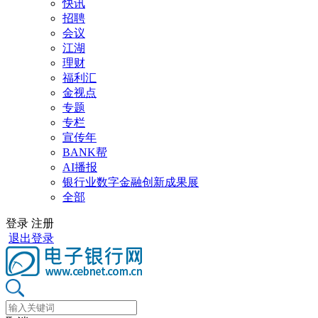
快讯
招聘
会议
江湖
理财
福利汇
金视点
专题
专栏
宣传年
BANK帮
AI播报
银行业数字金融创新成果展
全部
登录
注册
退出登录