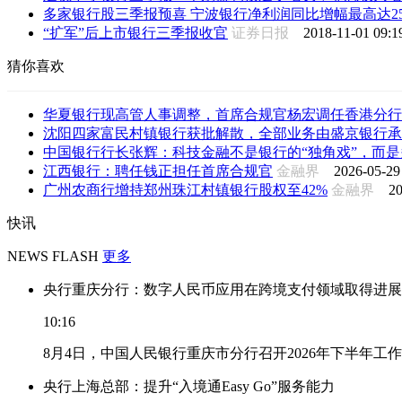
多家银行股三季报预喜 宁波银行净利润同比增幅最高达2
“扩军”后上市银行三季报收官
证券日报
2018-11-01 09:1
猜你喜欢
华夏银行现高管人事调整，首席合规官杨宏调任香港分行
沈阳四家富民村镇银行获批解散，全部业务由盛京银行承
中国银行行长张辉：科技金融不是银行的“独角戏”，而是多
江西银行：聘任钱正担任首席合规官
金融界
2026-05-29
广州农商行增持郑州珠江村镇银行股权至42%
金融界
20
快讯
NEWS FLASH
更多
央行重庆分行：数字人民币应用在跨境支付领域取得进展
10:16
8月4日，中国人民银行重庆市分行召开2026年下半年
央行上海总部：提升“入境通Easy Go”服务能力