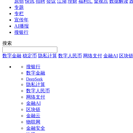
原创
快讯
招聘
会议
江湖
理财
福利汇
金视点
数据解读
专题
专栏
宣传年
AI播报
搜银行
搜索
数字金融
稳定币
隐私计算
数字人民币
网络支付
金融AI
区块
搜银行
数字金融
DeepSeek
隐私计算
数字人民币
网络支付
金融AI
区块链
金融云
物联网
金融安全