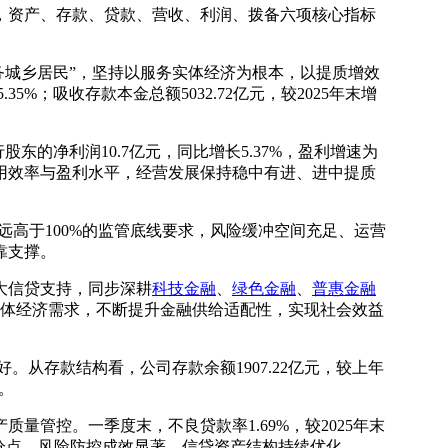
势，资产、存款、贷款、营收、利润、拨备六项核心指标
、服务城乡居民”，坚持以服务实体经济为根本，以提质增效
%；吸收存款本金总额5032.72亿元，较2025年末增
东的净利润10.7亿元，同比增长5.37%，盈利增速为
用效率与盈利水平，经营发展保持稳中有进、进中提质
点，远高于100%的监管底线要求，风险缓冲空间充足、运营
靠支撑。
大信贷支持，同步深耕
科技金融
、
绿色金融
、
普惠金融
对接实体经济需求，不断提升金融供给适配性，实现社会效益
。从存款结构看，公司存款余额1907.22亿元，较上年
固。
管控。一季度末，不良贷款率1.69%，较2025年末
94个百分点，风险防控成效显著，信贷资产结构持续优化。