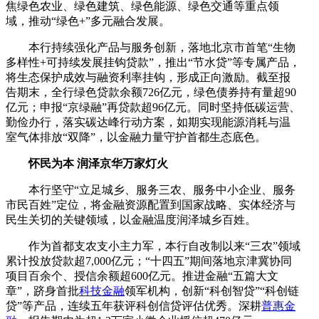
焦绿色农业、绿色建筑、绿色能源、绿色交通等重点领
域，推动“绿色+”多元融合发展。
本行持续强化产品与服务创新，落地北京市首笔“生物
多样性+可持续发展挂钩贷款”，推出“节水贷”等专属产品，
将生态保护成效与融资利率挂钩，形成正向激励。截至报
告期末，全行绿色贷款余额726亿元，绿色债券持有量超90
亿元；申报“京绿融”再贷款超96亿元。同时坚持低碳运营、
勤俭办行，落实碳达峰行动方案，如期实现能源消耗与温
室气体排放“双降”，以金融力量守护首都生态底色。
怀民为本 润泽京华万家灯火
本行坚守“立足城乡、服务三农、服务中小企业、服务
市民百姓”定位，将金融资源配置到国家战略、实体经济与
民生关切的关键领域，以金融温度润泽城乡百姓。
作为首都支农支小主力军，本行自改制以来“三农”领域
累计投放贷款超7,000亿元；“十四五”期间落地京津冀协同
项目百余个、授信余额超600亿元。推进金融“五篇大文
章”，跻身首批
科技金融
领军机构，创新“科创智贷”“科创链
贷”等产品，连续五年获评科创信贷评估优秀。深耕
普惠金