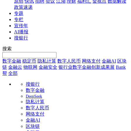
原创
快讯
招聘
会议
江湖
理财
福利汇
金视点
数据解读
政策速递
专题
专栏
宣传年
AI播报
搜银行
搜索
数字金融
稳定币
隐私计算
数字人民币
网络支付
金融AI
区块
链
金融云
物联网
金融安全
银行业数字金融创新成果展
Bank
帮
全部
搜银行
数字金融
DeepSeek
隐私计算
数字人民币
网络支付
金融AI
区块链