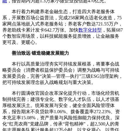
融
，报告期内为超1.3万家小微企业授信超470亿元。
本行着力构建养老金融生态，打造四大养老服务体
系，开展数百场公益普法，完成258家网点适老化改造，75
家网点落地嵌入式养老服务站；养老客户数达721.55万户，
养老助残卡累计发卡642.7万张。加快
数字化转型
，拓展687
个数智应用场景，以科技赋能服务提质增效，让金融服务
更可及、更暖心。
善治致远 锻造稳健发展能力
本行以高质量治理夯实可持续发展根基，将董事会战
略委员会（消费者权益保护委员会）调整为战略与可持续
发展委员会，完善“决策—管理—执行”三级ESG治理架构，
把可持续发展理念嵌入战略规划与重大决策。
本行圆满收官国企改革深化提升行动，市场化经营机
制持续完善；建强专业化、数字化人才队伍，以人才强基
厚植发展沃土。统筹发展与安全，健全全面风险管理体
系，报告期末不良贷款率1.06%、拨备覆盖率272.23%、资
本充足率15.08%，资产质量与风险抵御能力保持优良。深
化“红亮农商”党建品牌，传承“背包精神”，超2,500人的青
年志愿服务队累计服务超12万小时，以文化凝心、以责任