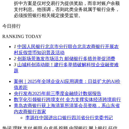
折中方案是仅对交易行为提供奖励，而非对账户余额
支付利息。他强调，否则此类业务就属于银行业务，
必须按照银行相关规定接受监管。
今日排行
RANKING TODAY
1
中国人民银行北京市分行联合北京农商银行开展农
村反假货币知识普及活动
2
创新场景激发市场活力 邮储银行多措并举促消费
3
山城科创添动能！建行多举措破解科技企业融资难
题
案例｜2025年全球企业AI应用调查：日益扩大的AI价
值差距
央行发布2025年前三季度金融统计数据报告
数字化引领银行跨境支付 全力支撑实体经济跨境前行
青岛农商银行获上海清算所清算会员资格，系山东省
内农商银行首家
李源任中国进出口银行四川省分行党委书记
热词
理财
支付
银联
白皮书
投顾
中国银行
网上银行
征信