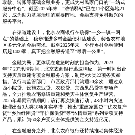
取款、转账等基础金融业务，更成为村民家门口的“一站式
服务中心”。截至2025年末，“浓情驿站”已在11个区落地21
家，成为助力基层治理的重要阵地、金融支持乡村振兴的
服务平台。
在渠道建设上，北京农商银行在确保“一乡一镇一网
点”的基础上，稳步推进乡村金融便利店建设，契合农村地
区多元化的金融需求。截至2025年末，全行乡村金融便利
店超1400家，真正把金融服务送至“最后一公里”。
金融为民，更体现在危急时刻的担当作为。2023
年“7·23”汛情期间，北京农商银行迅速响应，第一时间出台
支持灾后重建专项金融服务方案，制定9大类22项务实举
措。该行与监管部门、市区政府部门沟通20余次，通过京
西小院贷、设施农业贷、农税贷、京西果品贷等专项产
品，全力推动农宅修缮重建和受灾主体恢复生产经营。
2025年暴雨汛情期间，该行再次快速行动，48小时内火速
梳理出台9大类18项务实举措，推出“重建家园贷”“优农复产
贷”“乡旅纾困贷”“守护保供贷”等“浓情重建”系列专项支持
产品，累计为60余户受灾主体提供资金支持近亿元。
在金融服务之外，北京农商银行还持续推动集体经济