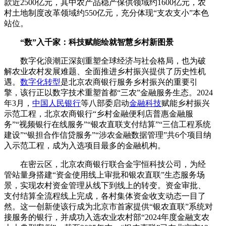
款近2500亿元，其中农产品稳产保供领域约1600亿元，农
村土地制度改革领域约550亿元，充分体现“支农支小”本色
站位。
“数”入千家：科技赋能绘就智慧乡村新图景
数字化浪潮正深刻重塑全球经济与社会格局，也为破
解农业农村发展难题、全面推进乡村振兴提供了历史性机
遇。
数字化转型
是北京农商银行服务乡村振兴的重要引
擎，该行正以数字技术重塑首都“三农”金融服务生态。2024
年3月，
中国人民银行
等八部委启动
金融科技
赋能乡村振兴
示范工程，北京农商银行“乡村金融便利店普惠金融服
务”“视频银行在线服务”“银农直联支付结算”“三信工程系统
建设”“银担合作信贷服务”“涉农金融数据管理”共6个项目纳
入示范工程，成为入选项目最多的金融机构。
在密云区，北京农商银行联合金宇恒科技公司，为经
管站量身搭建“资金使用线上审批和银农直联”生态服务场
景，实现农村资金管理从线下到线上的转变。资金审批、
支付结算全流程线上完成，各村集体资金收支动态一目了
然。这一创新使该行成为北京市首家提供“银农直联”系统对
接服务的银行，并成功入选农业农村部“2024年度金融支农