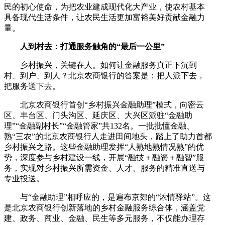
民的初心使命，为把农业建成现代化大产业，使农村基本
具备现代生活条件，让农民生活更加富裕美好贡献金融力
量。
人到村去：打通服务触角的“最后一公里”
乡村振兴，关键在人。如何让金融服务真正下沉到
村、到户、到人？北京农商银行的答案是：把人派下去，
把服务送下去。
北京农商银行首创“乡村振兴金融助理”模式，向密云
区、丰台区、门头沟区、延庆区、大兴区派驻“金融助
理”“金融副村长”“金融管家”共132名。一批批懂金融、
熟“三农”的北京农商银行人走进田间地头，踏上了助力首都
乡村振兴之路。这些金融助理发挥“人熟地熟情况熟”的优
势，深度参与乡村建设一线，开展“融技＋融资＋融智”服
务，实现对乡村振兴所需资金、人才、服务的精准直送与
专业投送。
与“金融助理”相呼应的，是遍布京郊的“浓情驿站”。这
是北京农商银行创新落地的乡村金融服务综合体，涵盖党
建、政务、商业、金融、民生等多元服务，不仅能办理存