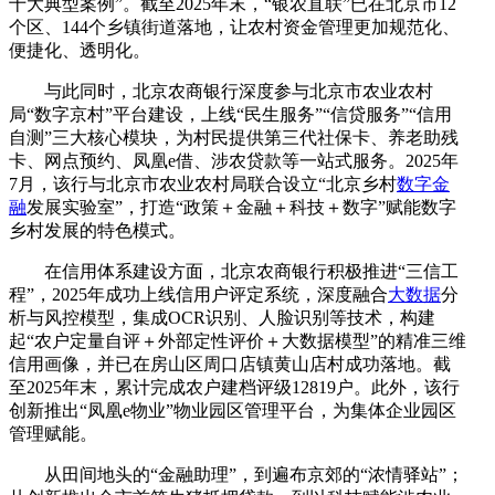
十大典型案例”。截至2025年末，“银农直联”已在北京市12
个区、144个乡镇街道落地，让农村资金管理更加规范化、
便捷化、透明化。
与此同时，北京农商银行深度参与北京市农业农村
局“数字京村”平台建设，上线“民生服务”“信贷服务”“信用
自测”三大核心模块，为村民提供第三代社保卡、养老助残
卡、网点预约、凤凰e借、涉农贷款等一站式服务。2025年
7月，该行与北京市农业农村局联合设立“北京乡村
数字金
融
发展实验室”，打造“政策＋金融＋科技＋数字”赋能数字
乡村发展的特色模式。
在信用体系建设方面，北京农商银行积极推进“三信工
程”，2025年成功上线信用户评定系统，深度融合
大数据
分
析与风控模型，集成OCR识别、人脸识别等技术，构建
起“农户定量自评＋外部定性评价＋大数据模型”的精准三维
信用画像，并已在房山区周口店镇黄山店村成功落地。截
至2025年末，累计完成农户建档评级12819户。此外，该行
创新推出“凤凰e物业”物业园区管理平台，为集体企业园区
管理赋能。
从田间地头的“金融助理”，到遍布京郊的“浓情驿站”；