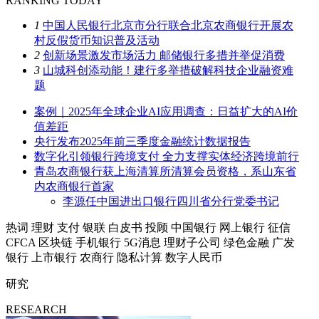
RANKING TODAY
1
中国人民银行北京市分行联合北京农商银行开展农
村反假货币知识普及活动
2
创新场景激发市场活力 邮储银行多措并举促消费
3
山城科创添动能！建行多举措破解科技企业融资难
题
案例｜2025年全球企业AI应用调查：日益扩大的AI价
值差距
央行发布2025年前三季度金融统计数据报告
数字化引领银行跨境支付 全力支撑实体经济跨境前行
青岛农商银行获上海清算所清算会员资格，系山东省
内农商银行首家
李源任中国进出口银行四川省分行党委书记
热词
理财
支付
银联
白皮书
投顾
中国银行
网上银行
征信
CFCA
区块链
手机银行
5G消息
理财子公司
绿色金融
广发
银行
上市银行
农商行
隐私计算
数字人民币
研究
RESEARCH