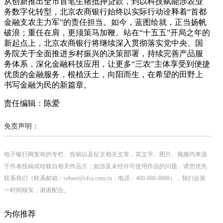
从创新推出全市首笔生猪抵押贷款，到以科技赋能涉农业
务数字化转型，北京农商银行始终以实际行动诠释着“首都
金融支农主力军”的责任担当。如今，蓝图绘就，正当扬帆
破浪；重任在肩，更须策马加鞭。站在“十五五”开局之年的
新起点上，北京农商银行将继续深入贯彻落实党中央、国
务院关于全面推进乡村振兴的决策部署，持续完善产品服
务体系，深化金融科技应用，让更多“三农”主体享受到便捷
优质的金融服务，根植沃土，向阳而生，在希望的田野上
书写金融为民的新篇章。
责任编辑：陈爱
免责声明：
电子银行网发布的专栏、投稿以及征文相关文章，其文字、图片、视频均来源
于作者投稿或转载自相关作品方；如涉及未经许可使用作品的问题，请您优先
联系我们（联系邮箱：cebnet@cfca.com.cn，电话：400-880-9888），我们会第
一时间核实，谢谢配合。
为你推荐