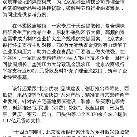
双质押登记的风控模式，为北京某种业科技公司办理全市
首笔植物新品种权质押贷款，破解种养殖行业融资难题，
为同业提供参考范例。
在怀柔区庙城镇，一家专注于天然提取物、复合调味
料研发生产的食品企业，原材料采购环节大额、高频的资
金需求成为制约企业扩大生产规模的关键因素。北京农商
银行怀柔支行主动对接，700万元流动资金贷款有力缓解了
企业采购压力，助力企业在食品加工赛道上做大做强。在
平谷区，一家国家专精特新“小巨人”医疗技术企业，因行业
回款周期长、垫资压力大导致现金流承压，北京农商银行
平谷支行近600万元贷款及时补充了现金流缺口，筑牢了企
业经营根基。
该行还紧跟“北京优农”品牌建设，创新推出草莓贷、西
瓜贷、果品贷等“优农快贷”系列产品，精准支持京郊特色产
业发展。针对农户宅基地房屋建设、装修、采买家电等需
求，创新推出“新民居（消费）贷款”。截至目前，已为昌
平、延庆、密云、房山、门头沟等13个区370余户农户提供
1.17亿元贷款支持。
“十四五”期间，北京农商银行累计投放乡村振兴领域贷