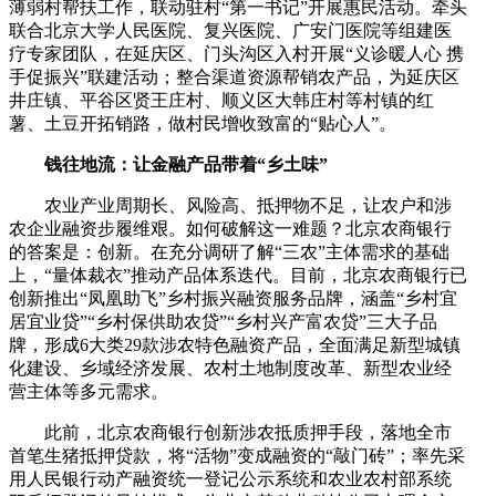
薄弱村帮扶工作，联动驻村“第一书记”开展惠民活动。牵头
联合北京大学人民医院、复兴医院、广安门医院等组建医
疗专家团队，在延庆区、门头沟区入村开展“义诊暖人心 携
手促振兴”联建活动；整合渠道资源帮销农产品，为延庆区
井庄镇、平谷区贤王庄村、顺义区大韩庄村等村镇的红
薯、土豆开拓销路，做村民增收致富的“贴心人”。
钱往地流：让金融产品带着“乡土味”
农业产业周期长、风险高、抵押物不足，让农户和涉
农企业融资步履维艰。如何破解这一难题？北京农商银行
的答案是：创新。在充分调研了解“三农”主体需求的基础
上，“量体裁衣”推动产品体系迭代。目前，北京农商银行已
创新推出“凤凰助飞”乡村振兴融资服务品牌，涵盖“乡村宜
居宜业贷”“乡村保供助农贷”“乡村兴产富农贷”三大子品
牌，形成6大类29款涉农特色融资产品，全面满足新型城镇
化建设、乡域经济发展、农村土地制度改革、新型农业经
营主体等多元需求。
此前，北京农商银行创新涉农抵质押手段，落地全市
首笔生猪抵押贷款，将“活物”变成融资的“敲门砖”；率先采
用人民银行动产融资统一登记公示系统和农业农村部系统