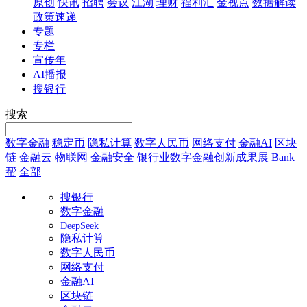
原创
快讯
招聘
会议
江湖
理财
福利汇
金视点
数据解读
政策速递
专题
专栏
宣传年
AI播报
搜银行
搜索
数字金融
稳定币
隐私计算
数字人民币
网络支付
金融AI
区块
链
金融云
物联网
金融安全
银行业数字金融创新成果展
Bank
帮
全部
搜银行
数字金融
DeepSeek
隐私计算
数字人民币
网络支付
金融AI
区块链