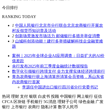
今日排行
RANKING TODAY
1
中国人民银行北京市分行联合北京农商银行开展农
村反假货币知识普及活动
2
创新场景激发市场活力 邮储银行多措并举促消费
3
山城科创添动能！建行多举措破解科技企业融资难
题
案例｜2025年全球企业AI应用调查：日益扩大的AI价
值差距
央行发布2025年前三季度金融统计数据报告
数字化引领银行跨境支付 全力支撑实体经济跨境前行
青岛农商银行获上海清算所清算会员资格，系山东省
内农商银行首家
李源任中国进出口银行四川省分行党委书记
热词
理财
支付
银联
白皮书
投顾
中国银行
网上银行
征信
CFCA
区块链
手机银行
5G消息
理财子公司
绿色金融
广发
银行
上市银行
农商行
隐私计算
数字人民币