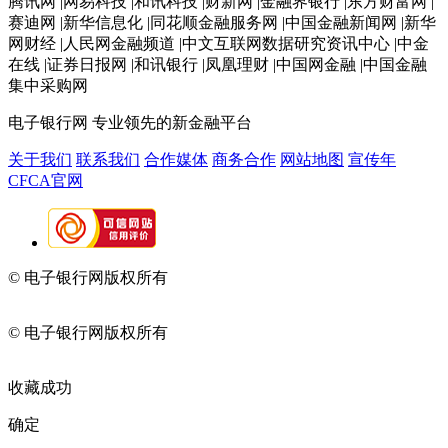
腾讯网 |网易科技 |和讯科技 |财新网 |金融界银行 |东方财富网 |
赛迪网 |新华信息化 |同花顺金融服务网 |中国金融新闻网 |新华
网财经 |人民网金融频道 |中文互联网数据研究资讯中心 |中金
在线 |证券日报网 |和讯银行 |凤凰理财 |中国网金融 |中国金融
集中采购网
电子银行网
专业领先的新金融平台
关于我们
联系我们
合作媒体
商务合作
网站地图
宣传年
CFCA官网
© 电子银行网版权所有
京ICP备05045998号-2
京公网安备
11010202009082
© 电子银行网版权所有
京ICP备05045998号-2
京公网安备
11010202009082
收藏成功
确定