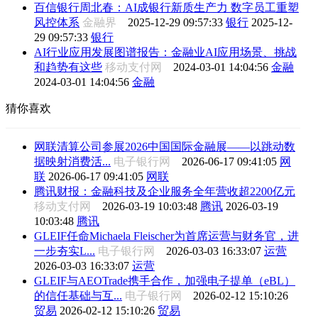
百信银行周北春：AI成银行新质生产力 数字员工重塑
风控体系
金融界
2025-12-29 09:57:33
银行
2025-12-
29 09:57:33
银行
AI行业应用发展图谱报告：金融业AI应用场景、挑战
和趋势有这些
移动支付网
2024-03-01 14:04:56
金融
2024-03-01 14:04:56
金融
猜你喜欢
网联清算公司参展2026中国国际金融展——以跳动数
据映射消费活...
电子银行网
2026-06-17 09:41:05
网
联
2026-06-17 09:41:05
网联
腾讯财报：金融科技及企业服务全年营收超2200亿元
移动支付网
2026-03-19 10:03:48
腾讯
2026-03-19
10:03:48
腾讯
GLEIF任命Michaela Fleischer为首席运营与财务官，进
一步夯实L...
电子银行网
2026-03-03 16:33:07
运营
2026-03-03 16:33:07
运营
GLEIF与AEOTrade携手合作，加强电子提单（eBL）
的信任基础与互...
电子银行网
2026-02-12 15:10:26
贸易
2026-02-12 15:10:26
贸易