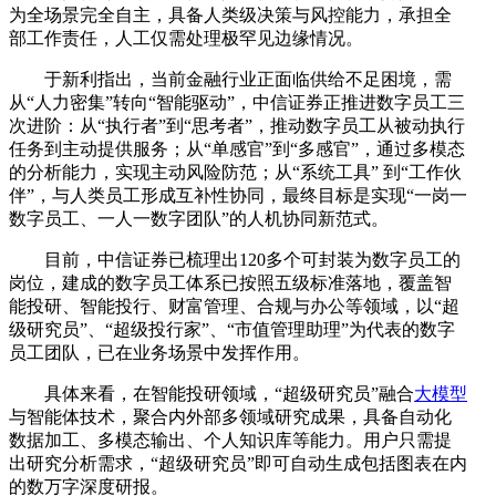
为全场景完全自主，具备人类级决策与风控能力，承担全
部工作责任，人工仅需处理极罕见边缘情况。
于新利指出，当前金融行业正面临供给不足困境，需
从“人力密集”转向“智能驱动”，中信证券正推进数字员工三
次进阶：从“执行者”到“思考者”，推动数字员工从被动执行
任务到主动提供服务；从“单感官”到“多感官”，通过多模态
的分析能力，实现主动风险防范；从“系统工具” 到“工作伙
伴”，与人类员工形成互补性协同，最终目标是实现“一岗一
数字员工、一人一数字团队”的人机协同新范式。
目前，中信证券已梳理出120多个可封装为数字员工的
岗位，建成的数字员工体系已按照五级标准落地，覆盖智
能投研、智能投行、财富管理、合规与办公等领域，以“超
级研究员”、“超级投行家”、“市值管理助理”为代表的数字
员工团队，已在业务场景中发挥作用。
具体来看，在智能投研领域，“超级研究员”融合
大模型
与智能体技术，聚合内外部多领域研究成果，具备自动化
数据加工、多模态输出、个人知识库等能力。用户只需提
出研究分析需求，“超级研究员”即可自动生成包括图表在内
的数万字深度研报。