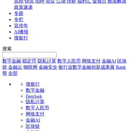
原创
快讯
招聘
会议
江湖
理财
福利汇
金视点
数据解读
政策速递
专题
专栏
宣传年
AI播报
搜银行
搜索
数字金融
稳定币
隐私计算
数字人民币
网络支付
金融AI
区块
链
金融云
物联网
金融安全
银行业数字金融创新成果展
Bank
帮
全部
搜银行
数字金融
DeepSeek
隐私计算
数字人民币
网络支付
金融AI
区块链