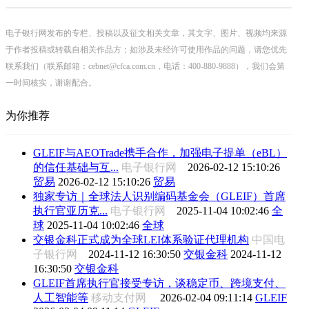
电子银行网发布的专栏、投稿以及征文相关文章，其文字、图片、视频均来源
于作者投稿或转载自相关作品方；如涉及未经许可使用作品的问题，请您优先
联系我们（联系邮箱：cebnet@cfca.com.cn，电话：400-880-9888），我们会第
一时间核实，谢谢配合。
为你推荐
GLEIF与AEOTrade携手合作，加强电子提单（eBL）
的信任基础与互...
电子银行网
2026-02-12 15:10:26
贸易
2026-02-12 15:10:26
贸易
独家专访｜全球法人识别编码基金会（GLEIF）首席
执行官亚历克...
电子银行网
2025-11-04 10:02:46
全
球
2025-11-04 10:02:46
全球
交银金科正式成为全球LEI体系验证代理机构
中国电
子银行网
2024-11-12 16:30:50
交银金科
2024-11-12
16:30:50
交银金科
GLEIF首席执行官接受专访，谈稳定币、跨境支付、
人工智能等
移动支付网
2026-02-04 09:11:14
GLEIF