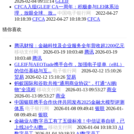
2026-02-04 09:11:14
GLEIF
CFCA入组GLEIF CA一周年：积极参与LEI体系治
理，放眼全球、放...
中国电子银行网
2022-04-27
10:18:39
CFCA
2022-04-27 10:18:39
CFCA
猜你喜欢
腾讯财报：金融科技及企业服务全年营收超2200亿元
移动支付网
2026-03-19 10:03:48
腾讯
2026-03-19
10:03:48
腾讯
GLEIF与AEOTrade携手合作，加强电子提单（eBL）
的信任基础与互...
电子银行网
2026-02-12 15:10:26
贸易
2026-02-12 15:10:26
贸易
蚂蚁国际和谷歌共推“通用商业协议”，打通“AI购
物”全流程
移动支付网
2026-01-13 09:53:27
商业
2026-01-13 09:53:27
商业
中国银联携手合作伙伴共同发布2025金融大模型评测
体系
电子银行网
2026-01-08 09:49:41
银联
2026-01-
08 09:49:41
银联
金融业AI数字员工有了五级标准！中信证券自研，已
上线24个AI数...
移动支付网
2026-01-04 10:18:33
AI
数字员工
2026-01-04 10:18:33
AI数字员工