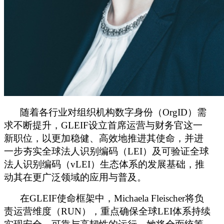
随着各行业对组织机构数字身份（
OrgID）需
求不断提升，
GLEIF
设立首席运营与财务官这一
新职位，以更加稳健、高效地推进其使命，并进
一步夯实全球法人识别编码（
LEI
）及可验证全球
法人识别编码（
vLEI
）生态体系的发展基础，推
动其在更广泛领域的应用与普及。
在
GLEIF
使命框架中，
Michaela Fleischer
将负
责运营维度（
RUN），重点确保全球
LEI
体系持续