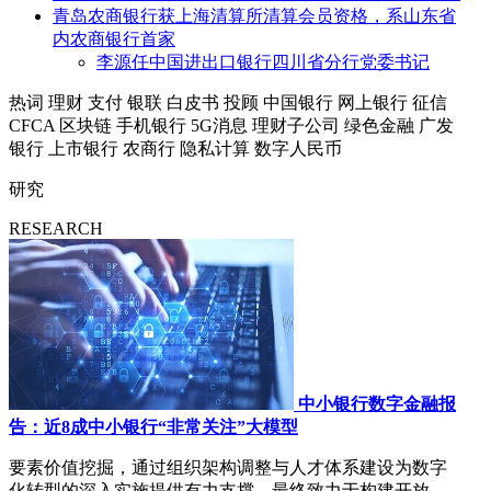
青岛农商银行获上海清算所清算会员资格，系山东省
内农商银行首家
李源任中国进出口银行四川省分行党委书记
热词
理财
支付
银联
白皮书
投顾
中国银行
网上银行
征信
CFCA
区块链
手机银行
5G消息
理财子公司
绿色金融
广发
银行
上市银行
农商行
隐私计算
数字人民币
研究
RESEARCH
中小银行数字金融报
告：近8成中小银行“非常关注”大模型
要素价值挖掘，通过组织架构调整与人才体系建设为数字
化转型的深入实施提供有力支撑，最终致力于构建开放、