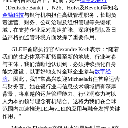
Finoa
的首席运营官。此前，她在
德意志银行
（
Deutsche Bank
）、
N26
、
Holvi
及
Revolut
等知名
金融科技
与银行机构担任高级管理职务，长期负
责运营、财务、公司治理及组织管理等关键领
域，在支持企业应对高速扩张、深度转型以及日
益严格的监管环境方面发挥了重要作用。
GLEIF
首席执行官
Alexandre Kech
表示：
“随着
我们的生态体系不断拓展至新的地域、行业与参
与主体，我们清晰地认识到，必须持续强化自身
能力建设，以更好地支持全球企业参与
数字经
济
。因此，我非常高兴欢迎
Michaela
出任首席运营
与财务官。她在银行业与信息技术领域拥有深厚
背景，将卓越的运营管理能力、行业洞察力与以
人为本的领导理念有机结合。这将为我们在全球
范围内加速推进
LEI
与
vLEI
的应用与融合发挥关键
作用。
”