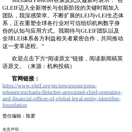
Michaela Fleischer
在谈及此次履新时表示：
“在
GLEIF
迈入全新增长与创新阶段的关键时期加入
团队，我深感荣幸。不断扩展的
LEI
与
vLEI
生态体
系，正在重塑全球各行业对可信组织机构数字身
份的认知与应用方式。我期待与
GLEIF
团队以及
全球
LEI
体系各方利益相关者紧密合作，共同推动
这一变革进程。
”
欢迎点击下方
“阅读原文”链接，阅读新闻稿英
语原文。（来源：机构投稿）
官网链接：
https://
www
.gleif.org/en/newsroom/press-
releases/michaela-fleischer-appointed-chief-operating-
and-financial-officer-of-global-legal-entity-identifier-
foundation
责任编辑：陈爱
免责声明：