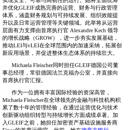
实现安全、可靠与高韧性的运行。她将全面统筹
并优化
GLEIF
成熟完善的运营、财务与行政管理
体系，涵盖财务规划与可持续发展、组织效能提
升以及日常运营管理等关键领域。此举将从运营
层面有力支撑由首席执行官
Alexandre Kech
领导
的增长战略（
GROW），进一步夯实发展基础，
推动
LEI
与
vLEI
在全球范围内的加速采纳，拓展创
新应用场景，并促进整体生态体系的持续壮大。
Michaela Fleischer
同时担任
GLEIF
德国公司董
事总经理，常驻德国法兰克福办公室，并直接向
首席执行官汇报。
作为一位拥有丰富国际经验的资深高管，
Michaela Fleischer
在全球领先的金融与科技机构积
累了数十年的管理经验，在通过运营优化与技术
创新驱动组织转型与持续增长方面成绩卓著。加
入
GLEIF
之前，她担任加密资产基础设施服务商