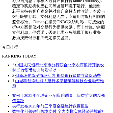
3月3日消息，摩根大通首席执行官Jamie Dimon表示，
稳定币奖励机制应在同等监管环境下运行。他指出，
若平台持有客户资金并对账户余额支付收益，本质与
银行吸收存款、支付利息无异，应适用与银行相同的
监管标准。 Dimon在接受CNBC采访时称，可接受的
折中方案是仅对交易行为提供奖励，而非对账户余额
支付利息。他强调，否则此类业务就属于银行业务，
必须按照银行相关规定接受监管。
今日排行
RANKING TODAY
1
中国人民银行北京市分行联合北京农商银行开展农
村反假货币知识普及活动
2
创新场景激发市场活力 邮储银行多措并举促消费
3
山城科创添动能！建行多举措破解科技企业融资难
题
案例｜2025年全球企业AI应用调查：日益扩大的AI价
值差距
央行发布2025年前三季度金融统计数据报告
数字化引领银行跨境支付 全力支撑实体经济跨境前行