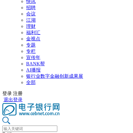
快讯
招聘
会议
江湖
理财
福利汇
金视点
专题
专栏
宣传年
BANK帮
AI播报
银行业数字金融创新成果展
全部
登录
注册
退出登录