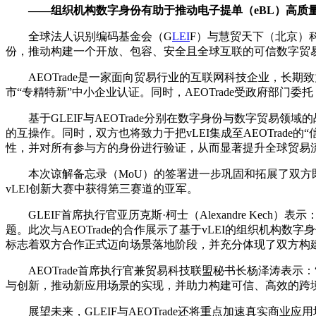
——组织机构数字身份有助于推动电子提单（eBL）高质
全球法人识别编码基金会（G
LEI
F）与慧贸天下（北京）科
份，推动构建一个开放、包容、安全且全球互联的可信数字贸
AEOTrade是一家面向贸易行业的互联网科技企业，长期
市“专精特新”中小企业认证。同时，AEOTrade受政府部
基于GLEIF与AEOTrade分别在数字身份与数字贸易
的互操作。同时，双方也将致力于把vLEI集成至AEOTrad
性，并对所有参与方的身份进行验证，从而显著提升全球贸易
本次谅解备忘录（MoU）的签署进一步巩固和拓展了双方既有
vLEI创新大赛中获得第三赛道的亚军。
GLEIF首席执行官亚历克斯·柯士（Alexandre Kech）表
题。此次与AEOTrade的合作展示了基于vLEI的组织机
标志着双方合作正式迈向场景落地阶段，并充分体现了双方构
AEOTrade首席执行官兼贸易科技联盟秘书长杨泽涛表示
与创新，推动新应用场景的实现，并助力构建可信、高效的跨
展望未来，GLEIF与AEOTrade还将重点加速真实