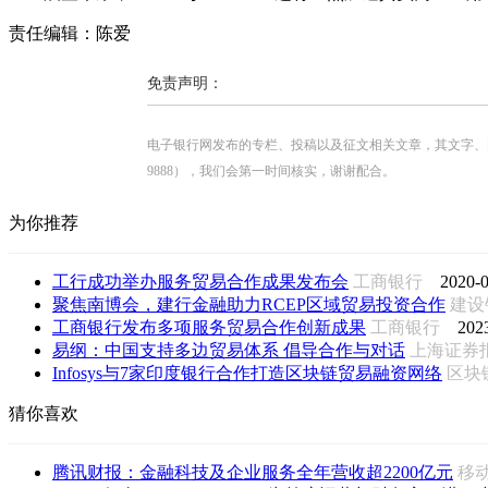
责任编辑：陈爱
免责声明：
电子银行网发布的专栏、投稿以及征文相关文章，其文字、图片、视
9888），我们会第一时间核实，谢谢配合。
为你推荐
工行成功举办服务贸易合作成果发布会
工商银行
2020-0
聚焦南博会，建行金融助力RCEP区域贸易投资合作
建
工商银行发布多项服务贸易合作创新成果
工商银行
202
易纲：中国支持多边贸易体系 倡导合作与对话
上海证
Infosys与7家印度银行合作打造区块链贸易融资网络
区块
猜你喜欢
腾讯财报：金融科技及企业服务全年营收超2200亿元
移