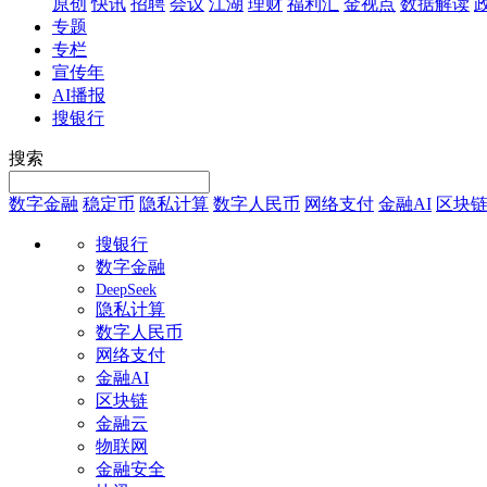
原创
快讯
招聘
会议
江湖
理财
福利汇
金视点
数据解读
专题
专栏
宣传年
AI播报
搜银行
搜索
数字金融
稳定币
隐私计算
数字人民币
网络支付
金融AI
区块
搜银行
数字金融
DeepSeek
隐私计算
数字人民币
网络支付
金融AI
区块链
金融云
物联网
金融安全