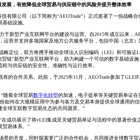
量发展，有效降低全球贸易与供应链中的风险并提升整体效率
技有限公司（以下简称为“AEOTrade”）正式签署了一份战
易基础设施。
致力于新型产业互联网平台的建设与运营。自2015年成立以来，A
门委托，运营并支持多项国家及地方公共服务平台，包括中国（北
领域的战略定位，双方将携手推动全球法人识别编码（LEI）和可验证
e的“信贸链”新型产业互联网平台，助力构建一个可信的数字基础设
流程与供应链的安全性、准确性与运行效率。
的合作关系。此前，于2025年11月，AEOTrade参加了GL
示：“随着全球贸易
数字化转型
的加速，电子提单等关键贸易单证在
构数字身份如何在大规模应用中为参与各方及交易本身提供全球通用
建全球互联数字贸易生态的共同愿景。”
：“在成功展示了将vLEI集成至关键贸易单证与流程中的显著价值
境贸易体系。”
商业应用场景的开发，同时探索更广泛的合作机会，共同推进全球数