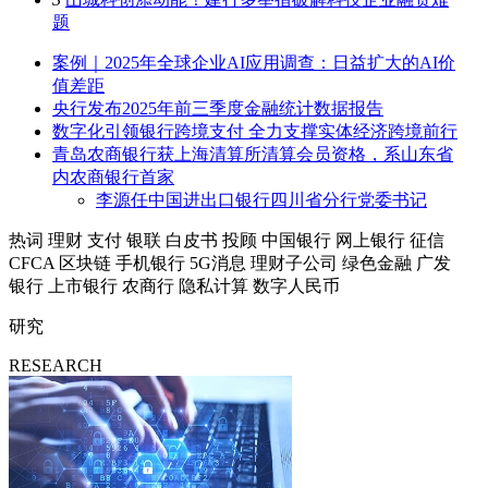
题
案例｜2025年全球企业AI应用调查：日益扩大的AI价
值差距
央行发布2025年前三季度金融统计数据报告
数字化引领银行跨境支付 全力支撑实体经济跨境前行
青岛农商银行获上海清算所清算会员资格，系山东省
内农商银行首家
李源任中国进出口银行四川省分行党委书记
热词
理财
支付
银联
白皮书
投顾
中国银行
网上银行
征信
CFCA
区块链
手机银行
5G消息
理财子公司
绿色金融
广发
银行
上市银行
农商行
隐私计算
数字人民币
研究
RESEARCH