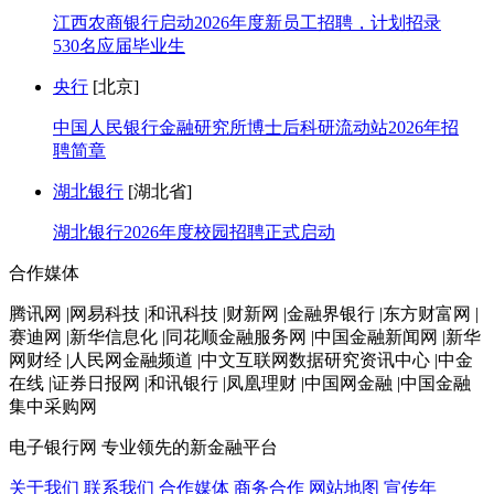
江西农商银行启动2026年度新员工招聘，计划招录
530名应届毕业生
央行
[北京]
中国人民银行金融研究所博士后科研流动站2026年招
聘简章
湖北银行
[湖北省]
湖北银行2026年度校园招聘正式启动
合作媒体
腾讯网 |网易科技 |和讯科技 |财新网 |金融界银行 |东方财富网 |
赛迪网 |新华信息化 |同花顺金融服务网 |中国金融新闻网 |新华
网财经 |人民网金融频道 |中文互联网数据研究资讯中心 |中金
在线 |证券日报网 |和讯银行 |凤凰理财 |中国网金融 |中国金融
集中采购网
电子银行网
专业领先的新金融平台
关于我们
联系我们
合作媒体
商务合作
网站地图
宣传年