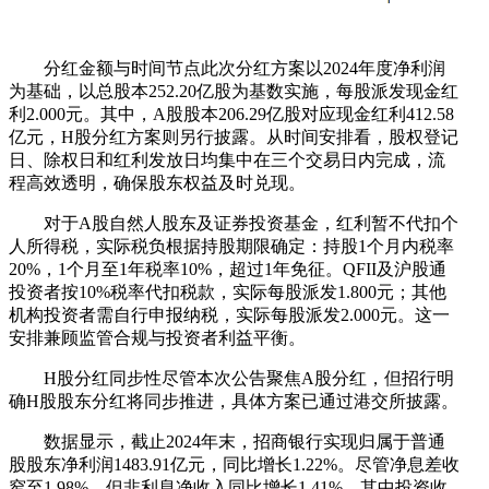
分红金额与时间节点此次分红方案以2024年度净利润
为基础，以总股本252.20亿股为基数实施，每股派发现金红
利2.000元。其中，A股股本206.29亿股对应现金红利412.58
亿元，H股分红方案则另行披露。从时间安排看，股权登记
日、除权日和红利发放日均集中在三个交易日内完成，流
程高效透明，确保股东权益及时兑现。
对于A股自然人股东及证券投资基金，红利暂不代扣个
人所得税，实际税负根据持股期限确定：持股1个月内税率
20%，1个月至1年税率10%，超过1年免征。QFII及沪股通
投资者按10%税率代扣税款，实际每股派发1.800元；其他
机构投资者需自行申报纳税，实际每股派发2.000元。这一
安排兼顾监管合规与投资者利益平衡。
H股分红同步性尽管本次公告聚焦A股分红，但招行明
确H股股东分红将同步推进，具体方案已通过港交所披露。
数据显示，截止2024年末，招商银行实现归属于普通
股股东净利润1483.91亿元，同比增长1.22%。尽管净息差收
窄至1.98%，但非利息净收入同比增长1.41%，其中投资收