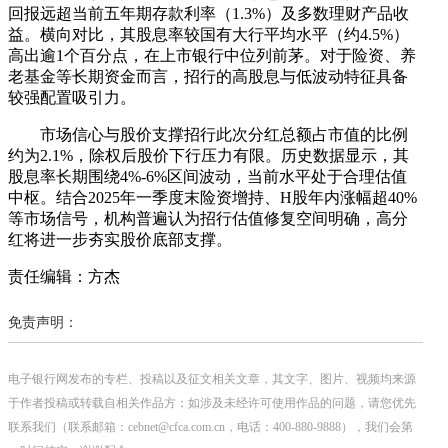
回报远超当前五年期存款利率（1.3%）及多数理财产品收
益。横向对比，其股息率较国有大行平均水平（约4.5%）
高出逾1个百分点，在上市银行中位列前茅。对于险资、养
老基金等长期资金而言，招行的高股息与低波动特征具备
较强配置吸引力。
市场信心与股价支撑招行此次分红总额占市值的比例
约为2.1%，除权后股价下行压力有限。历史数据显示，其
股息率长期围绕4%-6%区间波动，当前水平处于合理估值
中枢。结合2025年一季度末险资增持、H股年内涨幅超40%
等市场信号，机构普遍认为招行估值修复空间明确，高分
红将进一步夯实股价底部支撑。
责任编辑：方杰
免责声明：
电子银行网发布的专栏、投稿以及征文相关文章，其文字、图片、视频均来源
于作者投稿或转载自相关作品方；如涉及未经许可使用作品的问题，请您优先
联系我们（联系邮箱：cebnet@cfca.com.cn，电话：400-880-9888），我们会第