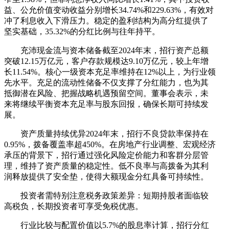
益、公允价值变动收益分别增长34.74%和229.63%，有效对
冲了利息收入下滑压力。稳定的盈利结构为高分红提供了
坚实基础，35.32%的分红比例与往年持平。
充沛现金流与资本储备截至2024年末，招行资产总额
突破12.15万亿元，客户存款规模达9.10万亿元，较上年增
长11.54%。核心一级资本充足率维持在12%以上，为行业领
先水平。充足的流动性储备不仅支撑了分红能力，也为其
抵御潜在风险、把握战略机遇预留空间。董事会表示，未
来将继续平衡资本充足率与股东回报，确保长期可持续发
展。
资产质量持续优异2024年末，招行不良贷款率保持在
0.95%，拨备覆盖率超450%。在房地产行业调整、宏观经济
承压的背景下，招行通过强化风险定价能力和客群分层管
理，维持了资产质量的稳定性。低不良率与高拨备为其利
润释放提供了安全垫，使得大额现金分红具备可持续性。
投资者需特别注意税务政策差异：短期持股者面临较
高税负，长期投资者可享受免税优惠。
行业比较与配置价值以5.7%的股息率计算，招行分红