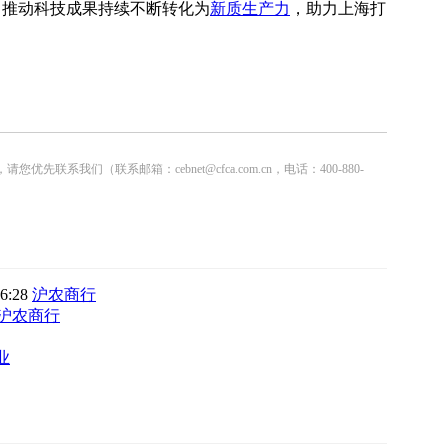
，推动科技成果持续不断转化为
新质生产力
，助力上海打
联系邮箱：cebnet@cfca.com.cn，电话：400-880-
46:28
沪农商行
沪农商行
业