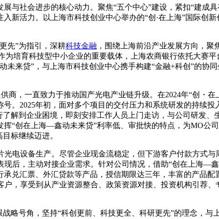
展与社会进步的核心动力。聚焦“五个中心”建设，紧扣“建成具
入新活力。以上海市科技创业中心举办的“创·在上海”国际创
研更先”为指引，深耕
科技金融
，围绕上海前沿产业发展方向，聚焦
赛作为培育科技型中小企业的重要载体，上海农商银行依托大赛
动未来贷”，与上海市科技创业中心携手构建“金融+科创”的协同
提供商，一直致力于推动国产光电产业链升级。在2024年“创・
称号。2025年初，面对多个项目的交付压力和系统研发的持续
银行了解到企业困境，即刻安排工作人员上门走访，与公司研发、
挥“创在上海—鑫动未来贷”利率低、审批快的特点，为MO公司
高目标继续迈进。
芯片光电设备生产。尽管企业现金流稳定，但下游客户付款方式
眼表现后，主动对接企业需求。针对公司情况，借助“创在上海—
银行承兑汇票、外汇贷款等产品，授信期限达三年，丰富的产品
”客户，享受到从产业资源整合、政策资源对接、投资机构引荐、
战略号角，坚持“科创更前、科技更全、科研更先”的理念，与上