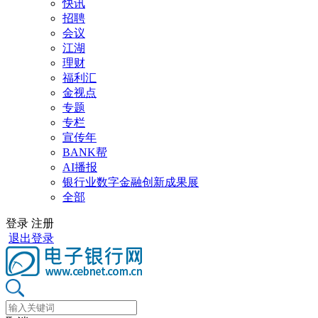
快讯
招聘
会议
江湖
理财
福利汇
金视点
专题
专栏
宣传年
BANK帮
AI播报
银行业数字金融创新成果展
全部
登录
注册
退出登录