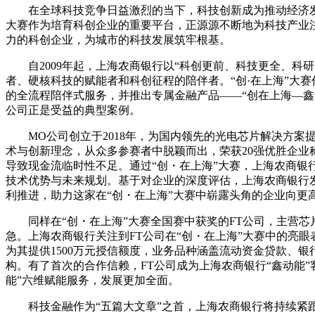
在全球科技竞争日益激烈的当下，科技创新成为推动经济发
大赛作为培育科创企业的重要平台，正源源不断地为科技产业注
力的科创企业，为城市的科技发展筑牢根基。
自2009年起，上海农商银行以“科创更前、科技更全、科
者、硬核科技的赋能者和科创征程的陪伴者。“创·在上海”大
的全流程陪伴式服务，并推出专属金融产品——“创在上海—鑫
公司正是受益的典型案例。
MO公司创立于2018年，为国内领先的光电芯片解决方案
术与创新理念，从众多参赛者中脱颖而出，荣获20强优胜企业
导致现金流临时性不足。通过“创・在上海”大赛，上海农商
技术优势与未来规划。基于对企业的深度评估，上海农商银行发
利推进，助力这家在“创・在上海”大赛中崭露头角的企业向更
同样在“创・在上海”大赛全国赛中获奖的FT公司，主营
急。上海农商银行关注到FT公司在“创・在上海”大赛中的亮
为其提供1500万元授信额度，业务品种涵盖流动资金贷款、
构。有了首次的合作信赖，FT公司成为上海农商银行“鑫动能
能”六维赋能服务，发展更加全面。
科技金融作为“五篇大文章”之首，上海农商银行将持续紧跟