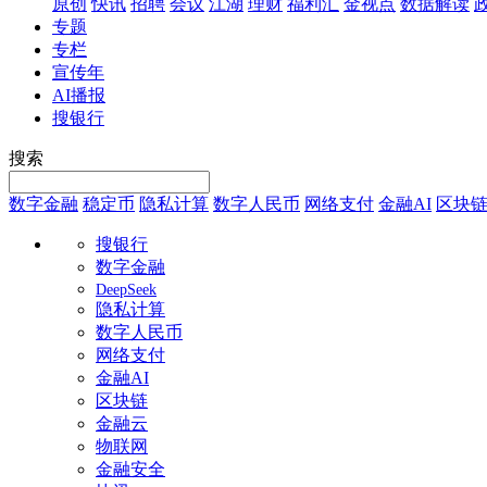
原创
快讯
招聘
会议
江湖
理财
福利汇
金视点
数据解读
专题
专栏
宣传年
AI播报
搜银行
搜索
数字金融
稳定币
隐私计算
数字人民币
网络支付
金融AI
区块
搜银行
数字金融
DeepSeek
隐私计算
数字人民币
网络支付
金融AI
区块链
金融云
物联网
金融安全