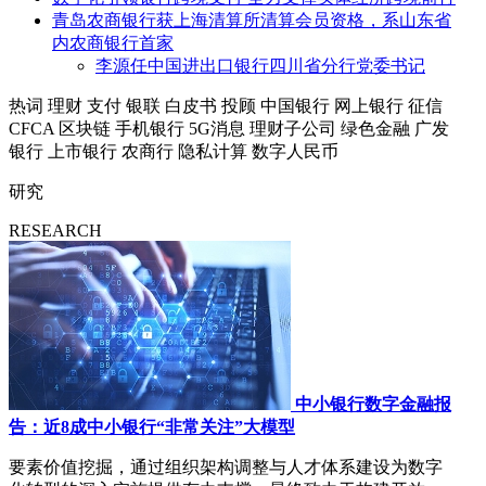
青岛农商银行获上海清算所清算会员资格，系山东省
内农商银行首家
李源任中国进出口银行四川省分行党委书记
热词
理财
支付
银联
白皮书
投顾
中国银行
网上银行
征信
CFCA
区块链
手机银行
5G消息
理财子公司
绿色金融
广发
银行
上市银行
农商行
隐私计算
数字人民币
研究
RESEARCH
中小银行数字金融报
告：近8成中小银行“非常关注”大模型
要素价值挖掘，通过组织架构调整与人才体系建设为数字