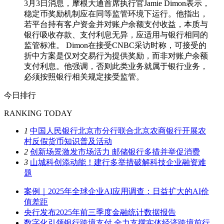
3月3日消息，摩根大通首席执行官Jamie Dimon表示，
稳定币奖励机制应在同等监管环境下运行。他指出，
若平台持有客户资金并对账户余额支付收益，本质与
银行吸收存款、支付利息无异，应适用与银行相同的
监管标准。 Dimon在接受CNBC采访时称，可接受的
折中方案是仅对交易行为提供奖励，而非对账户余额
支付利息。他强调，否则此类业务就属于银行业务，
必须按照银行相关规定接受监管。
今日排行
RANKING TODAY
1
中国人民银行北京市分行联合北京农商银行开展农
村反假货币知识普及活动
2
创新场景激发市场活力 邮储银行多措并举促消费
3
山城科创添动能！建行多举措破解科技企业融资难
题
案例｜2025年全球企业AI应用调查：日益扩大的AI价
值差距
央行发布2025年前三季度金融统计数据报告
数字化引领银行跨境支付 全力支撑实体经济跨境前行