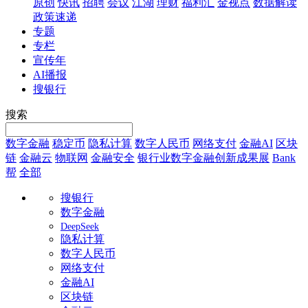
原创
快讯
招聘
会议
江湖
理财
福利汇
金视点
数据解读
政策速递
专题
专栏
宣传年
AI播报
搜银行
搜索
数字金融
稳定币
隐私计算
数字人民币
网络支付
金融AI
区块
链
金融云
物联网
金融安全
银行业数字金融创新成果展
Bank
帮
全部
搜银行
数字金融
DeepSeek
隐私计算
数字人民币
网络支付
金融AI
区块链