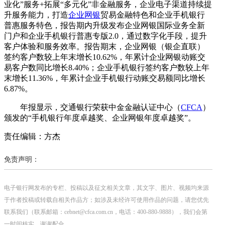
业化”服务+拓展“多元化”非金融服务，企业电子渠道持续提
升服务能力，打造
企业网银
贸易金融特色和企业手机银行
普惠服务特色，报告期内升级发布企业网银国际业务全新
门户和企业手机银行普惠专版2.0，通过数字化手段，提升
客户体验和服务效率。报告期末，企业网银（银企直联）
签约客户数较上年末增长10.62%，年累计企业网银动账交
易客户数同比增长8.40%；企业手机银行签约客户数较上年
末增长11.36%，年累计企业手机银行动账交易额同比增长
6.87%。
年报显示，交通银行荣获中金金融认证中心（
CFCA
）
颁发的“手机银行年度卓越奖、企业网银年度卓越奖”。
责任编辑：方杰
免责声明：
电子银行网发布的专栏、投稿以及征文相关文章，其文字、图片、视频均来源
于作者投稿或转载自相关作品方；如涉及未经许可使用作品的问题，请您优先
联系我们（联系邮箱：cebnet@cfca.com.cn，电话：400-880-9888），我们会第
一时间核实，谢谢配合。