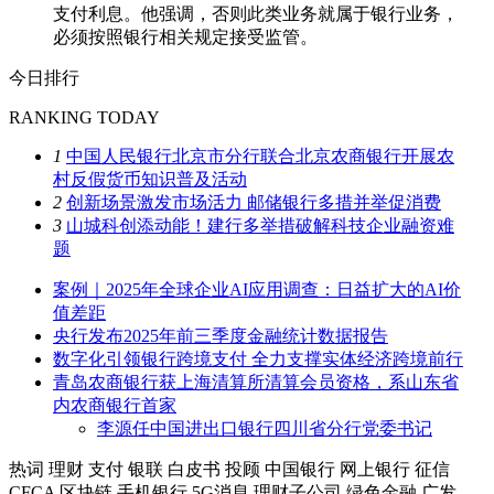
支付利息。他强调，否则此类业务就属于银行业务，
必须按照银行相关规定接受监管。
今日排行
RANKING TODAY
1
中国人民银行北京市分行联合北京农商银行开展农
村反假货币知识普及活动
2
创新场景激发市场活力 邮储银行多措并举促消费
3
山城科创添动能！建行多举措破解科技企业融资难
题
案例｜2025年全球企业AI应用调查：日益扩大的AI价
值差距
央行发布2025年前三季度金融统计数据报告
数字化引领银行跨境支付 全力支撑实体经济跨境前行
青岛农商银行获上海清算所清算会员资格，系山东省
内农商银行首家
李源任中国进出口银行四川省分行党委书记
热词
理财
支付
银联
白皮书
投顾
中国银行
网上银行
征信
CFCA
区块链
手机银行
5G消息
理财子公司
绿色金融
广发