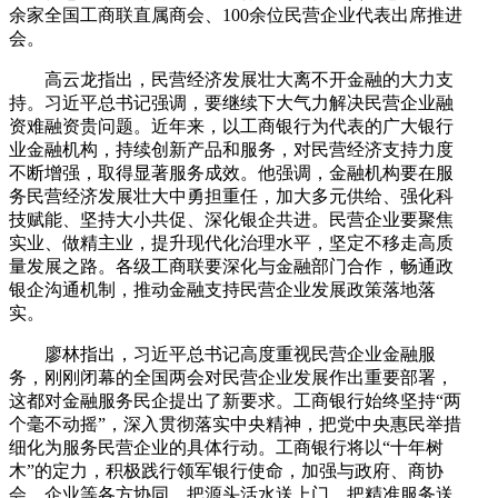
余家全国工商联直属商会、100余位民营企业代表出席推进
会。
高云龙指出，民营经济发展壮大离不开金融的大力支
持。习近平总书记强调，要继续下大气力解决民营企业融
资难融资贵问题。近年来，以工商银行为代表的广大银行
业金融机构，持续创新产品和服务，对民营经济支持力度
不断增强，取得显著服务成效。他强调，金融机构要在服
务民营经济发展壮大中勇担重任，加大多元供给、强化科
技赋能、坚持大小共促、深化银企共进。民营企业要聚焦
实业、做精主业，提升现代化治理水平，坚定不移走高质
量发展之路。各级工商联要深化与金融部门合作，畅通政
银企沟通机制，推动金融支持民营企业发展政策落地落
实。
廖林指出，习近平总书记高度重视民营企业金融服
务，刚刚闭幕的全国两会对民营企业发展作出重要部署，
这都对金融服务民企提出了新要求。工商银行始终坚持“两
个毫不动摇”，深入贯彻落实中央精神，把党中央惠民举措
细化为服务民营企业的具体行动。工商银行将以“十年树
木”的定力，积极践行领军银行使命，加强与政府、商协
会、企业等各方协同，把源头活水送上门、把精准服务送