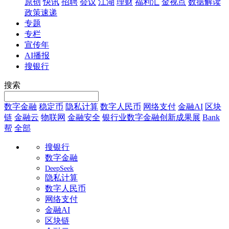
原创
快讯
招聘
会议
江湖
理财
福利汇
金视点
数据解读
政策速递
专题
专栏
宣传年
AI播报
搜银行
搜索
数字金融
稳定币
隐私计算
数字人民币
网络支付
金融AI
区块
链
金融云
物联网
金融安全
银行业数字金融创新成果展
Bank
帮
全部
搜银行
数字金融
DeepSeek
隐私计算
数字人民币
网络支付
金融AI
区块链