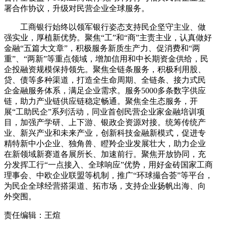
署合作协议，升级对民营企业全球服务。
工商银行始终以领军银行姿态支持民企坚守主业、做
强实业，厚植新优势。聚焦“工”和“商”主责主业，认真做好
金融“五篇大文章”，积极服务新质生产力、促消费和“两
重”、“两新”等重点领域，增加信用和中长期资金供给，民
企投融资规模保持领先。聚焦全链条服务，积极利用股、
贷、债等多种渠道，打造全生命周期、全链条、接力式民
企金融服务体系，满足企业需求。服务5000多条数字供应
链，助力产业链供应链稳定畅通。聚焦全生态服务，开
展“工助民企”系列活动，同业首创民营企业家金融培训项
目，加强产学研、上下游、银政企资源对接。统筹传统产
业、新兴产业和未来产业，创新科技金融新模式，促进专
精特新中小企业、独角兽、瞪羚企业发展壮大，助力企业
在新领域新赛道各展所长、加速前行。聚焦开放协同，充
分发挥工行“一点接入、全球响应”优势，用好金砖国家工商
理事会、中欧企业联盟等机制，推广“环球撮合荟”等平台，
为民企全球经营搭渠道、拓市场，支持企业扬帆出海、向
外突围。
责任编辑：王煊