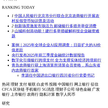
RANKING TODAY
1
中国人民银行北京市分行联合北京农商银行开展农
村反假货币知识普及活动
2
创新场景激发市场活力 邮储银行多措并举促消费
3
山城科创添动能！建行多举措破解科技企业融资难
题
案例｜2025年全球企业AI应用调查：日益扩大的AI价
值差距
央行发布2025年前三季度金融统计数据报告
数字化引领银行跨境支付 全力支撑实体经济跨境前行
青岛农商银行获上海清算所清算会员资格，系山东省
内农商银行首家
李源任中国进出口银行四川省分行党委书记
热词
理财
支付
银联
白皮书
投顾
中国银行
网上银行
征信
CFCA
区块链
手机银行
5G消息
理财子公司
绿色金融
广发
银行
上市银行
农商行
隐私计算
数字人民币
研究