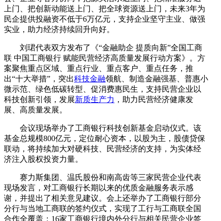
上门、把创新动能送上门、把全球资源送上门，未来3年为
民企提供投融资不低于6万亿元，支持企业坚守主业、做强
实业，助力经济持续回升向好。
刘珺代表双方发布了《“金融助企 提质向新”全国工商
联 中国工商银行 赋能民营经济高质量发展行动方案》。方
案聚焦重点区域、重点行业、重点客户、重点任务，推
出“十大举措”，突出
科技金融
领航、制造金融强基、普惠小
微示范、绿色低碳转型、促消费惠民生，支持民营企业以
科技创新引领，发展
新质生产力
，助力民营经济健康发
展、高质量发展。
会议现场举办了工商银行科技创新基金启动仪式。该
基金总规模800亿元，定位耐心资本，以股为主，股债贷保
联动，将持续加大对硬科技、民营经济的支持，为实体经
济注入股权投资力量。
赛力斯集团、温氏股份和南高齿等三家民营企业代表
现场发言，对工商银行长期以来的优质金融服务表示感
谢，并提出了相关意见建议。会上还举办了工商银行部分
分行与当地工商联的签约仪式，实现了工行与工商联全国
合作全覆盖；16家工商银行境内外分行与相关民营企业签