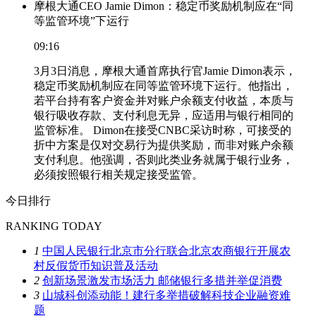
摩根大通CEO Jamie Dimon：稳定币奖励机制应在“同
等监管环境”下运行
09:16
3月3日消息，摩根大通首席执行官Jamie Dimon表示，
稳定币奖励机制应在同等监管环境下运行。他指出，
若平台持有客户资金并对账户余额支付收益，本质与
银行吸收存款、支付利息无异，应适用与银行相同的
监管标准。 Dimon在接受CNBC采访时称，可接受的
折中方案是仅对交易行为提供奖励，而非对账户余额
支付利息。他强调，否则此类业务就属于银行业务，
必须按照银行相关规定接受监管。
今日排行
RANKING TODAY
1
中国人民银行北京市分行联合北京农商银行开展农
村反假货币知识普及活动
2
创新场景激发市场活力 邮储银行多措并举促消费
3
山城科创添动能！建行多举措破解科技企业融资难
题