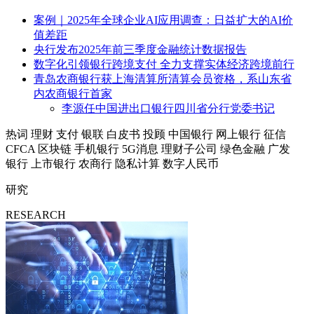
案例｜2025年全球企业AI应用调查：日益扩大的AI价
值差距
央行发布2025年前三季度金融统计数据报告
数字化引领银行跨境支付 全力支撑实体经济跨境前行
青岛农商银行获上海清算所清算会员资格，系山东省
内农商银行首家
李源任中国进出口银行四川省分行党委书记
热词
理财
支付
银联
白皮书
投顾
中国银行
网上银行
征信
CFCA
区块链
手机银行
5G消息
理财子公司
绿色金融
广发
银行
上市银行
农商行
隐私计算
数字人民币
研究
RESEARCH