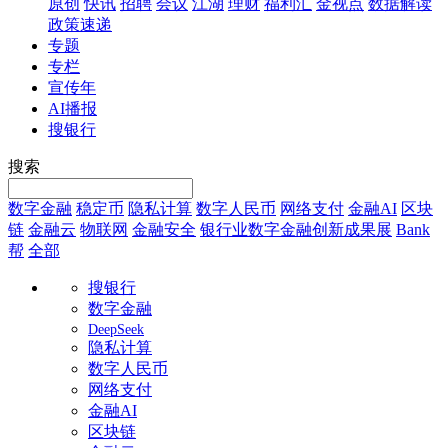
原创
快讯
招聘
会议
江湖
理财
福利汇
金视点
数据解读
政策速递
专题
专栏
宣传年
AI播报
搜银行
搜索
数字金融
稳定币
隐私计算
数字人民币
网络支付
金融AI
区块
链
金融云
物联网
金融安全
银行业数字金融创新成果展
Bank
帮
全部
搜银行
数字金融
DeepSeek
隐私计算
数字人民币
网络支付
金融AI
区块链