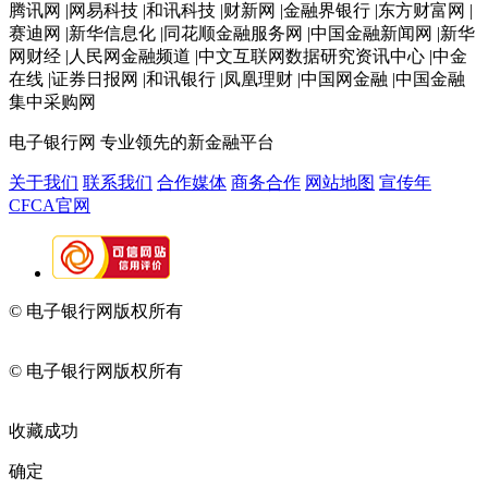
腾讯网 |网易科技 |和讯科技 |财新网 |金融界银行 |东方财富网 |
赛迪网 |新华信息化 |同花顺金融服务网 |中国金融新闻网 |新华
网财经 |人民网金融频道 |中文互联网数据研究资讯中心 |中金
在线 |证券日报网 |和讯银行 |凤凰理财 |中国网金融 |中国金融
集中采购网
电子银行网
专业领先的新金融平台
关于我们
联系我们
合作媒体
商务合作
网站地图
宣传年
CFCA官网
© 电子银行网版权所有
京ICP备05045998号-2
京公网安备
11010202009082
© 电子银行网版权所有
京ICP备05045998号-2
京公网安备
11010202009082
收藏成功
确定