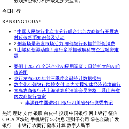
必须按照银行相关规定接受监管。
今日排行
RANKING TODAY
1
中国人民银行北京市分行联合北京农商银行开展农
村反假货币知识普及活动
2
创新场景激发市场活力 邮储银行多措并举促消费
3
山城科创添动能！建行多举措破解科技企业融资难
题
案例｜2025年全球企业AI应用调查：日益扩大的AI价
值差距
央行发布2025年前三季度金融统计数据报告
数字化引领银行跨境支付 全力支撑实体经济跨境前行
青岛农商银行获上海清算所清算会员资格，系山东省
内农商银行首家
李源任中国进出口银行四川省分行党委书记
热词
理财
支付
银联
白皮书
投顾
中国银行
网上银行
征信
CFCA
区块链
手机银行
5G消息
理财子公司
绿色金融
广发
银行
上市银行
农商行
隐私计算
数字人民币