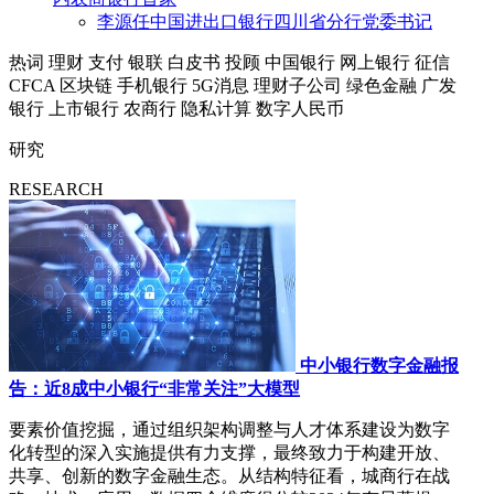
李源任中国进出口银行四川省分行党委书记
热词
理财
支付
银联
白皮书
投顾
中国银行
网上银行
征信
CFCA
区块链
手机银行
5G消息
理财子公司
绿色金融
广发
银行
上市银行
农商行
隐私计算
数字人民币
研究
RESEARCH
中小银行数字金融报
告：近8成中小银行“非常关注”大模型
要素价值挖掘，通过组织架构调整与人才体系建设为数字
化转型的深入实施提供有力支撑，最终致力于构建开放、
共享、创新的数字金融生态。从结构特征看，城商行在战