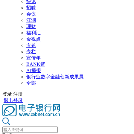
快讯
招聘
会议
江湖
理财
福利汇
金视点
专题
专栏
宣传年
BANK帮
AI播报
银行业数字金融创新成果展
全部
登录
注册
退出登录