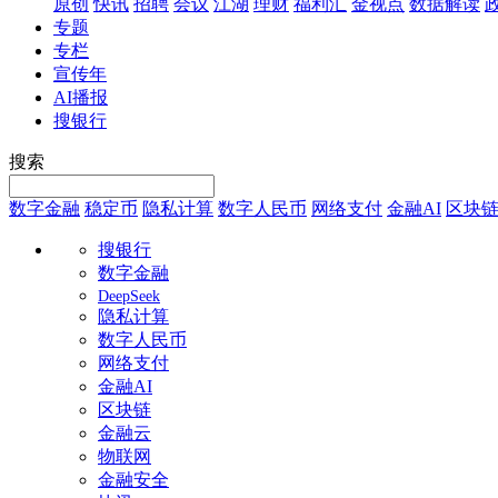
原创
快讯
招聘
会议
江湖
理财
福利汇
金视点
数据解读
专题
专栏
宣传年
AI播报
搜银行
搜索
数字金融
稳定币
隐私计算
数字人民币
网络支付
金融AI
区块
搜银行
数字金融
DeepSeek
隐私计算
数字人民币
网络支付
金融AI
区块链
金融云
物联网
金融安全