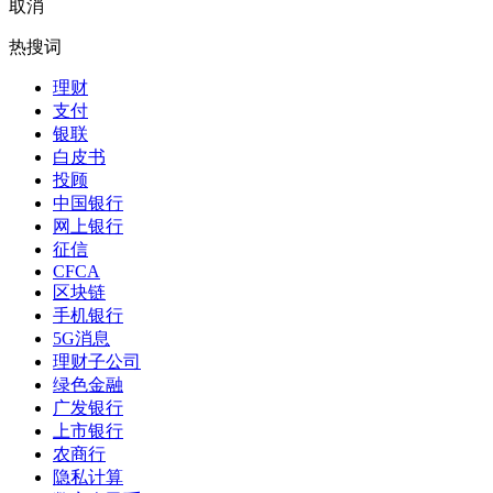
取消
热搜词
理财
支付
银联
白皮书
投顾
中国银行
网上银行
征信
CFCA
区块链
手机银行
5G消息
理财子公司
绿色金融
广发银行
上市银行
农商行
隐私计算