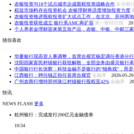
农银投资与18个试点城市达成股权投资战略合作
农业银
权益市场料存在投资机会 农银理财将适度增加投资力度
农银投资推进股权投资扩大试点工作，在北京、苏州两地落
农银投资获批成立 银行系AMC再扩容
第一财经日报
20
个人养老金理财迎来第五批产品，农银、中银、中邮三家上线
猜你喜欢
华夏银行现高管人事调整，首席合规官杨宏调任香港分行
沈阳四家富民村镇银行获批解散，全部业务由盛京银行承
中国银行行长张辉：科技金融不是银行的“独角戏”，而是多
江西银行：聘任钱正担任首席合规官
金融界
2026-05-29
广州农商行增持郑州珠江村镇银行股权至42%
金融界
20
快讯
NEWS FLASH
更多
杭州银行：完成发行200亿元金融债券
10:34