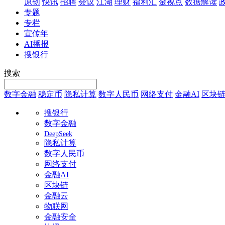
原创
快讯
招聘
会议
江湖
理财
福利汇
金视点
数据解读
专题
专栏
宣传年
AI播报
搜银行
搜索
数字金融
稳定币
隐私计算
数字人民币
网络支付
金融AI
区块
搜银行
数字金融
DeepSeek
隐私计算
数字人民币
网络支付
金融AI
区块链
金融云
物联网
金融安全