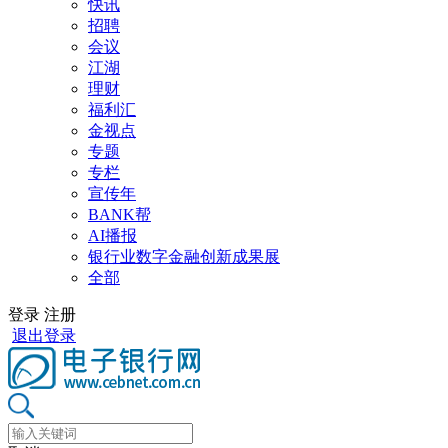
快讯
招聘
会议
江湖
理财
福利汇
金视点
专题
专栏
宣传年
BANK帮
AI播报
银行业数字金融创新成果展
全部
登录
注册
退出登录