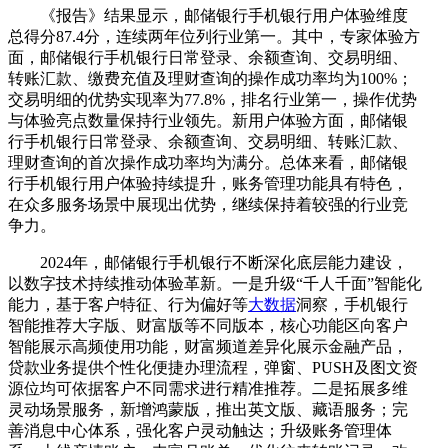
《报告》结果显示，邮储银行手机银行用户体验维度
总得分87.4分，连续两年位列行业第一。其中，专家体验方
面，邮储银行手机银行日常登录、余额查询、交易明细、
转账汇款、缴费充值及理财查询的操作成功率均为100%；
交易明细的优势实现率为77.8%，排名行业第一，操作优势
与体验亮点数量保持行业领先。新用户体验方面，邮储银
行手机银行日常登录、余额查询、交易明细、转账汇款、
理财查询的首次操作成功率均为满分。总体来看，邮储银
行手机银行用户体验持续提升，账务管理功能具有特色，
在众多服务场景中展现出优势，继续保持着较强的行业竞
争力。
2024年，邮储银行手机银行不断深化底层能力建设，
以数字技术持续推动体验革新。一是升级“千人千面”智能化
能力，基于客户特征、行为偏好等
大数据
洞察，手机银行
智能推荐大字版、财富版等不同版本，核心功能区向客户
智能展示高频使用功能，财富频道差异化展示金融产品，
贷款业务提供个性化便捷办理流程，弹窗、PUSH及图文资
源位均可依据客户不同需求进行精准推荐。二是拓展多维
灵动场景服务，新增鸿蒙版，推出英文版、藏语服务；完
善消息中心体系，强化客户灵动触达；升级账务管理体