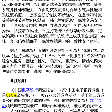
优化服务器架构，采用前后端分离的数据驱动方式，提升
系统弹性伸缩能力，在面对突发流量时保证系统高性能和
系统流畅度。二是安全防护能力不断强化，在登录和转账
等关键环节新增NFC认证，强化智能风控，保障交易安全
性；当系统监测到客户进行共享屏幕时，将自动延迟转账
操作，防控潜在风险。三是打造跨平台移动研发框架，完
成鸿蒙NEXT系统的邮储银行手机银行上线及安全加固，实
现一套代码多端部署，保障多端用户的一致性安全体验。
据悉，邮储银行近期将焕新推出手机银行10.0版本。新
版本将坚持为客户提供“工匠式”的专业化服务和“管家式”的
综合化服务，围绕个性化、场景化、数智化、情感化四大
细分方向全面升级，强化科技赋能，深化体验创新，为客
户提供更加专业、高效、贴心的服务体验。
备注说明：
《中国
数字银行
调查报告》（原“中国电子银行调查”）
是
CFCA
牵头发起的一项行业公益调查活动。基于第三方调
查公司调研数据形成的报告，是目前国内针对银行
数字金
融
领域调查范围最广，调研内容最客观、最权威的报告之
一。从2004年起，年度报告一经发布，都会引起主管部