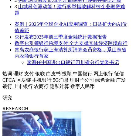
2
创新场景激发市场活力 邮储银行多措并举促消费
3
山城科创添动能！建行多举措破解科技企业融资难
题
案例｜2025年全球企业AI应用调查：日益扩大的AI价
值差距
央行发布2025年前三季度金融统计数据报告
数字化引领银行跨境支付 全力支撑实体经济跨境前行
青岛农商银行获上海清算所清算会员资格，系山东省
内农商银行首家
李源任中国进出口银行四川省分行党委书记
热词
理财
支付
银联
白皮书
投顾
中国银行
网上银行
征信
CFCA
区块链
手机银行
5G消息
理财子公司
绿色金融
广发
银行
上市银行
农商行
隐私计算
数字人民币
研究
RESEARCH