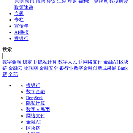
原创
快讯
招聘
会议
江湖
理财
福利汇
金视点
数据解读
政策速递
专题
专栏
宣传年
AI播报
搜银行
搜索
数字金融
稳定币
隐私计算
数字人民币
网络支付
金融AI
区块
链
金融云
物联网
金融安全
银行业数字金融创新成果展
Bank
帮
全部
搜银行
数字金融
DeepSeek
隐私计算
数字人民币
网络支付
金融AI
区块链