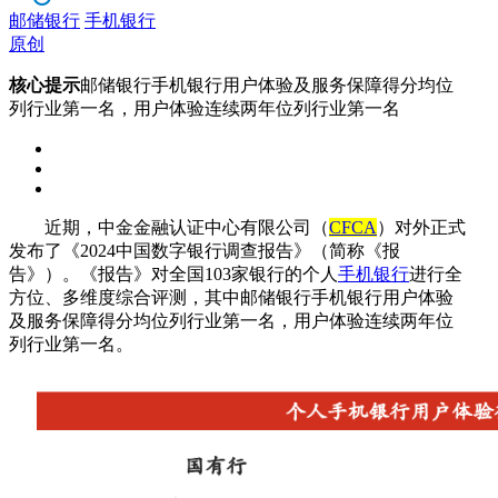
邮储银行
手机银行
原创
核心提示
邮储银行手机银行用户体验及服务保障得分均位
列行业第一名，用户体验连续两年位列行业第一名
近期，中
金
金融认证中心
有限公司
（
CFCA
）
对外正式
发布
了
《
202
4
中国数字
银行
调查报告》（简称《报
告》）。《报告》
对
全国
10
3
家银行的
个人
手机银行
进行全
方位、多维度
综合评测
，
其中
邮储银行手机银行用户体验
及服务保障
得分
均
位列行业第一名
，
用户体验
连续两年
位
列行业第一名
。