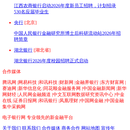
江西农商银行启动2026年度新员工招聘，计划招录
530名应届毕业生
央行
[北京]
中国人民银行金融研究所博士后科研流动站2026年招
聘简章
湖北银行
[湖北省]
湖北银行2026年度校园招聘正式启动
合作媒体
腾讯网 |网易科技 |和讯科技 |财新网 |金融界银行 |东方财富网 |
赛迪网 |新华信息化 |同花顺金融服务网 |中国金融新闻网 |新华
网财经 |人民网金融频道 |中文互联网数据研究资讯中心 |中金
在线 |证券日报网 |和讯银行 |凤凰理财 |中国网金融 |中国金融
集中采购网
电子银行网
专业领先的新金融平台
关于我们
联系我们
合作媒体
商务合作
网站地图
宣传年