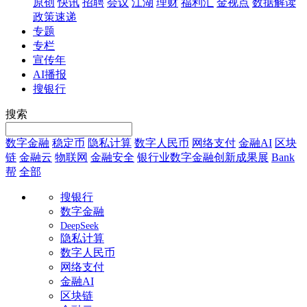
原创
快讯
招聘
会议
江湖
理财
福利汇
金视点
数据解读
政策速递
专题
专栏
宣传年
AI播报
搜银行
搜索
数字金融
稳定币
隐私计算
数字人民币
网络支付
金融AI
区块
链
金融云
物联网
金融安全
银行业数字金融创新成果展
Bank
帮
全部
搜银行
数字金融
DeepSeek
隐私计算
数字人民币
网络支付
金融AI
区块链