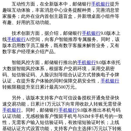
互动性方面，在全新版本中，邮储银行
手机银行
提升
趣味互动体验，丰富消息中心业务提醒种类，完善消息管
家服务；此外在业内首创主题盲盒，并新增桌面小组件等
有趣、好用的互动功能。
技术创新方面，据介绍，邮储银行
手机银行
9.0版本上
线
手机银行
AI空间，向客户智能推荐专属服务。同时，该
版本启用数字员工服务，既有数字客服来解答业务，又有
数字客户经理来介绍产品。
智能风控方面，邮储银行推出的
手机银行
9.0版本依托
大数据智能风控体系，根据客户交易环境，采用交易密
码、短信验证码、人脸识别等组合认证方式替换电子令牌
认证，在提升客户体验的同时保障交易安全性，
手机银行
转账限额提升至日累计最高500万元。
另外，该版本支持客户在可信设备授权开通免登录快
速交易功能，日累计1万元以下向常用收款人转账无需登录
手机银行
。同时，邮储银行
手机银行
9.0版本推出本机号码
认证功能，无感校验客户预留手机号与SIM卡手机号的一致
性，无需客户输入短信验证码，有效缩短验证时长；上线
基础认证方式设置功能，支持客户自主选择5万元以下转账