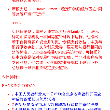
摩根大通CEO Jamie Dimon：稳定币奖励机制应在“同
等监管环境”下运行
09:16
3月3日消息，摩根大通首席执行官Jamie Dimon表示，
稳定币奖励机制应在同等监管环境下运行。他指出，
若平台持有客户资金并对账户余额支付收益，本质与
银行吸收存款、支付利息无异，应适用与银行相同的
监管标准。 Dimon在接受CNBC采访时称，可接受的
折中方案是仅对交易行为提供奖励，而非对账户余额
支付利息。他强调，否则此类业务就属于银行业务，
必须按照银行相关规定接受监管。
今日排行
RANKING TODAY
1
中国人民银行北京市分行联合北京农商银行开展农
村反假货币知识普及活动
2
创新场景激发市场活力 邮储银行多措并举促消费
3
山城科创添动能！建行多举措破解科技企业融资难