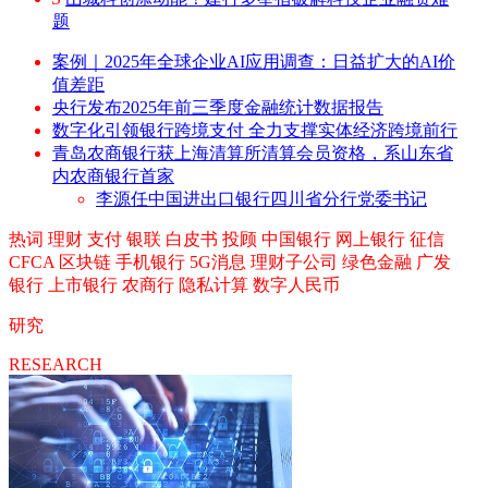
题
案例｜2025年全球企业AI应用调查：日益扩大的AI价
值差距
央行发布2025年前三季度金融统计数据报告
数字化引领银行跨境支付 全力支撑实体经济跨境前行
青岛农商银行获上海清算所清算会员资格，系山东省
内农商银行首家
李源任中国进出口银行四川省分行党委书记
热词
理财
支付
银联
白皮书
投顾
中国银行
网上银行
征信
CFCA
区块链
手机银行
5G消息
理财子公司
绿色金融
广发
银行
上市银行
农商行
隐私计算
数字人民币
研究
RESEARCH