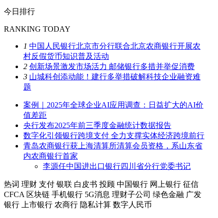
今日排行
RANKING TODAY
1
中国人民银行北京市分行联合北京农商银行开展农
村反假货币知识普及活动
2
创新场景激发市场活力 邮储银行多措并举促消费
3
山城科创添动能！建行多举措破解科技企业融资难
题
案例｜2025年全球企业AI应用调查：日益扩大的AI价
值差距
央行发布2025年前三季度金融统计数据报告
数字化引领银行跨境支付 全力支撑实体经济跨境前行
青岛农商银行获上海清算所清算会员资格，系山东省
内农商银行首家
李源任中国进出口银行四川省分行党委书记
热词
理财
支付
银联
白皮书
投顾
中国银行
网上银行
征信
CFCA
区块链
手机银行
5G消息
理财子公司
绿色金融
广发
银行
上市银行
农商行
隐私计算
数字人民币