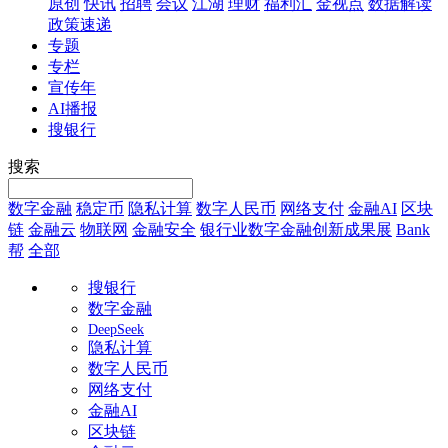
原创
快讯
招聘
会议
江湖
理财
福利汇
金视点
数据解读
政策速递
专题
专栏
宣传年
AI播报
搜银行
搜索
数字金融
稳定币
隐私计算
数字人民币
网络支付
金融AI
区块
链
金融云
物联网
金融安全
银行业数字金融创新成果展
Bank
帮
全部
搜银行
数字金融
DeepSeek
隐私计算
数字人民币
网络支付
金融AI
区块链