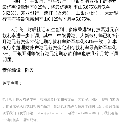
同时，汇丰银行、恒生银行、中银香港宣布下调港元
最优惠贷款利率0.25%，将最优惠利率由5.875%调低至
5.625%。东亚银行、渣打（香港）、工银(亚洲）、大新银
行宣布将最优惠利率由6.125%下调至5.875%。
8月底，财联社记者注意到，多家香港银行披露港元存
款利率进一步下调。其中，中银香港、大新银行等已将3个
月港元新资金特优定期存款利率降至年化3.4%一线；汇丰
银行卓越理财账户港元新资金定期存款利率最高降至年化
3%。工银亚洲等银行港元定期存款利率也较几个月前下调
明显。
责任编辑：陈爱
免责声明：
电子银行网发布的专栏、投稿以及征文相关文章，其文字、图片、视频均来源
于作者投稿或转载自相关作品方；如涉及未经许可使用作品的问题，请您优先
联系我们（联系邮箱：cebnet@cfca.com.cn，电话：400-880-9888），我们会第
一时间核实，谢谢配合。